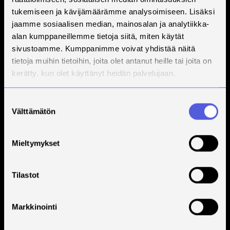
tukemiseen ja kävijämäärämme analysoimiseen. Lisäksi
jaamme sosiaalisen median, mainosalan ja analytiikka-
alan kumppaneillemme tietoja siitä, miten käytät
sivustoamme. Kumppanimme voivat yhdistää näitä
tietoja muihin tietoihin, joita olet antanut heille tai joita on
kerätty, kun olet käyttänyt heidän palvelujaan.
Suostumuksen
Välttämätön
valinta
Mieltymykset
Tilastot
Markkinointi