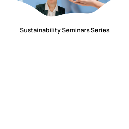
Sustainability Seminars Series
13.08.2025
Let’s Talk Sustainability!Join us as we continue
the EU4Dual #Sustainability Seminar Series—an
initiative to deepen our..
Lue lisää