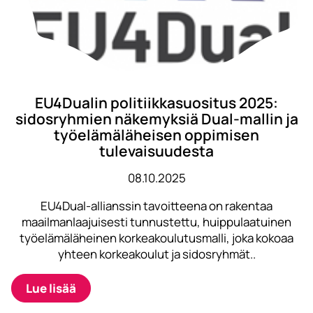
EU4Dualin politiikkasuositus 2025:
sidosryhmien näkemyksiä Dual-mallin ja
työelämäläheisen oppimisen
tulevaisuudesta
08.10.2025
EU4Dual-allianssin tavoitteena on rakentaa
maailmanlaajuisesti tunnustettu, huippulaatuinen
työelämäläheinen korkeakoulutusmalli, joka kokoaa
yhteen korkeakoulut ja sidosryhmät..
Lue lisää