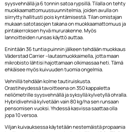
syysvehnällä ja 6 tonnin satoa rypsillä. Tilalla on tehty
muokkaamattomuussuunnitelmia, joiden avulla on
siirrytty hallitusti pois kyntämisestä. Tilan omistajan
mukaan satotasojen takana on muokkaamattomuus ja
pintakerroksen hyvä mururakenne. Myös
lannoitteiden runsas käyttö auttaa.
Enintään 36 tuntia puinnin jälkeen tehdään muokkaus
Väderstad Carrier –lautasmuokkaimella, jotta maan
mikrobisto lähtisi hajottamaan olkimassaa heti. Tämä
ehkäisee myös kuivuuden tuomia ongelmia.
Vehnillä tehdään kolme tautiruiskusta.
Orastiheydessä tavoitteena on 350 kappaletta
neliömetrille syysvehnällä ja syksyllä kylvetyllä ohralla.
Hybridivehniä kylvetään vain 80 kg/ha sen runsaan
pensomisen vuoksi. Yhdessä kasvissa saattaa olla
jopa 10 versoa.
Viljan kuivauksessa käytetään nestemäistä propaania