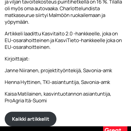
ja viljan tavoitekosteus puintihetkellä on 16 %. Tilalla
oli myös oma autovaaka. Charlottelundista
matkaseurue siirtyi Malmöön ruokailemaan ja
yöpymään.
Artikkeli laadittu Kasvitaito 2.0 -hankkeelle, joka on
EU-osarahoitteinen ja KasviTieto-hankkeelle joka on
EU-osarahoitteinen.
Kirjoittajat:
Janne Niiranen, projektityöntekijä, Savonia-amk
Henna Hyttinen, TKI-asiantuntija, Savonia-amk
Kaisa Matilainen, kasvintuotannon asiantuntija,
ProAgria Itä-Suomi
Kaikki artikkelit