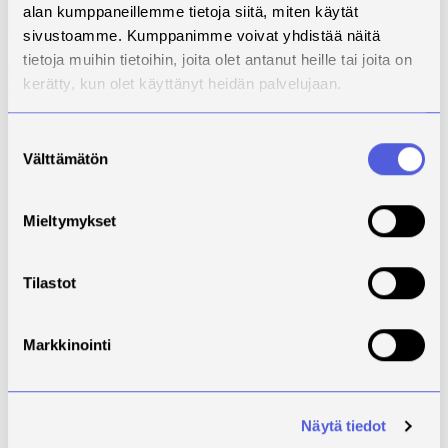
yhteistyöhön.
alan kumppaneillemme tietoja siitä, miten käytät
sivustoamme. Kumppanimme voivat yhdistää näitä
tietoja muihin tietoihin, joita olet antanut heille tai joita on
kerätty, kun olet käyttänyt heidän palvelujaan.
Suostumuksen
Välttämätön
valinta
Mieltymykset
Tilastot
Kuva 3. Peltomaisemaa Charlottelundilla.
Markkinointi
Pellon vuokra alueella on noin 5700 kruunua
hehtaarille ja pellon ostohinta 450 000-500 000
kruunua hehtaarille. Rahoitusta tilan tai pellon
Näytä tiedot
ostamiseen on vaikea saada, joten vuokraaminen on