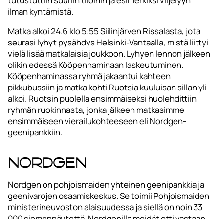
tutustuttiin suuriin tiloihin ja esimerkiksi viljelyyn
ilman kyntämistä.
Matka alkoi 24.6 klo 5:55 Siilinjärven Rissalasta, jota
seurasi lyhyt pysähdys Helsinki-Vantaalla, mistä liittyi
vielä lisää matkalaisia joukkoon. Lyhyen lennon jälkeen
olikin edessä Kööpenhaminaan laskeutuminen.
Kööpenhaminassa ryhmä jakaantui kahteen
pikkubussiin ja matka kohti Ruotsia kuuluisan sillan yli
alkoi. Ruotsin puolella ensimmäiseksi huolehdittiin
ryhmän ruokinnasta, jonka jälkeen matkasimme
ensimmäiseen vierailukohteeseen eli Nordgen-
geenipankkiin.
Nordgen
Nordgen on pohjoismaiden yhteinen geenipankkia ja
geenivarojen osaamiskeskus. Se toimii Pohjoismaiden
ministerineuvoston alaisuudessa ja siellä on noin 33
000 siemennäytettä. Nordgenilla meidät otti vastaan