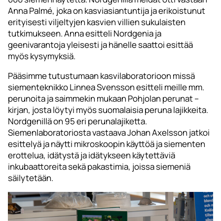
Anna Palmé, joka on kasviasiantuntija ja erikoistunut
erityisesti viljeltyjen kasvien villien sukulaisten
tutkimukseen. Anna esitteli Nordgenia ja
geenivarantoja yleisesti ja hänelle saattoi esittää
myös kysymyksiä.
Pääsimme tutustumaan kasvilaboratorioon missä
siementeknikko Linnea Svensson esitteli meille mm.
perunoita ja saimmekin mukaan Pohjolan perunat –
kirjan, josta löytyi myös suomalaisia peruna lajikkeita.
Nordgenillä on 95 eri perunalajiketta.
Siemenlaboratoriosta vastaava Johan Axelsson jatkoi
esittelyä ja näytti mikroskoopin käyttöä ja siementen
erottelua, idätystä ja idätykseen käytettäviä
inkubaattoreita sekä pakastimia, joissa siemeniä
säilytetään.