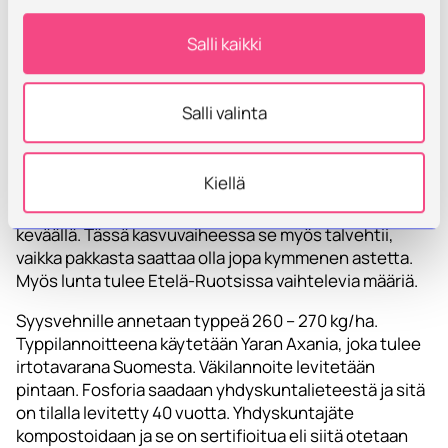
usein ainoa vaihtoehto. Tässä tapauksessa vuokra on
hyvinkin kohtuullinen, mutta vuokralaisen vastuulla on
Salli kaikki
myös lukuisten vanhojen rakennusten kunnostus ja
ylläpito. Yhdessä rakennuksessa toimii vanhoja
jenkkiautoja kunnostava yritys dreamcars.se.
Salli valinta
Ongelmana alueella on kuivuus keväällä ja sen vuoksi
suositaan syyskylvöisiä kasveja. Normaalisti keväällä
Kiellä
kylvettävää mallasohraa kylvetään syksyllä myöhään ja
se ehtii juuri itää ja on valmiina lähtemään kasvuun
keväällä. Tässä kasvuvaiheessa se myös talvehtii,
vaikka pakkasta saattaa olla jopa kymmenen astetta.
Myös lunta tulee Etelä-Ruotsissa vaihtelevia määriä.
Syysvehnille annetaan typpeä 260 – 270 kg/ha.
Typpilannoitteena käytetään Yaran Axania, joka tulee
irtotavarana Suomesta. Väkilannoite levitetään
pintaan. Fosforia saadaan yhdyskuntalieteestä ja sitä
on tilalla levitetty 40 vuotta. Yhdyskuntajäte
kompostoidaan ja se on sertifioitua eli siitä otetaan