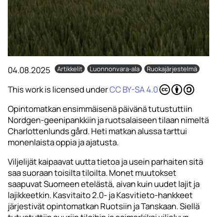
04.08.2025
Artikkelit
Luonnonvara-ala
Ruokajärjestelmä
This work is licensed under
CC BY-SA 4.0
Opintomatkan ensimmäisenä päivänä tutustuttiin
Nordgen-geenipankkiin ja ruotsalaiseen tilaan nimeltä
Charlottenlunds gård. Heti matkan alussa tarttui
monenlaista oppia ja ajatusta.
Viljelijät kaipaavat uutta tietoa ja usein parhaiten sitä
saa suoraan toisilta tiloilta. Monet muutokset
saapuvat Suomeen etelästä, aivan kuin uudet lajit ja
lajikkeetkin. Kasvitaito 2.0- ja Kasvitieto-hankkeet
järjestivät opintomatkan Ruotsiin ja Tanskaan. Siellä