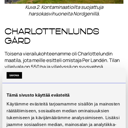
Kuva 2. Kontaminaatioilta suojattuja
harsokasvihuoneita Nordgenillä.
Charlottenlunds
gård
Toisena vierailukohteenamme oli Charlottelundin
maatila, jota meille esitteli omistaja Per Landén. Tilan
viljelyala on 550 ha ja viljelyssä on syysvehnä,
mallasohra, sokerijuurikas, syysrapsi ja rehuherne
Kyntö on lopetettu kokonaan ja vuodesta 2001 on
tehty vain kevytmuokkauksia. Suurin peruslohko on
Tämä sivusto käyttää evästeitä
64 hehtaaria. Per ei itse enää viljele, vaan pellot ja
rakennukset ovat vuokrattu. Perin pojat osallistuvat
Käytämme evästeitä tarjoamamme sisällön ja mainosten
viljelyyn ja tilan konekanta on Landénien
räätälöimiseen, sosiaalisen median ominaisuuksien
omistuksessa. Toisella pojista on kuljetysyritys, jonka
tukemiseen ja kävijämäärämme analysoimiseen. Lisäksi
toiminnot sopivat välillä hyvinkin tilan kanssa
jaamme sosiaalisen median, mainosalan ja analytiikka-