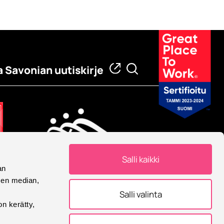
a Savonian uutiskirje
Salli kaikki
an
Eurooppalainen yliopisto
sen median,
Savonia on mukana
Salli valinta
Eurooppalainen yliopisto -
on kerätty,
allianssissa.