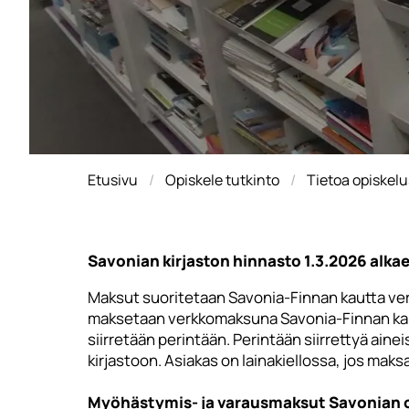
Etusivu
Opiskele tutkinto
Tietoa opiskelu
Savonian kirjaston hinnasto 1.3.2026 alka
Maksut suoritetaan Savonia-Finnan kautta ve
maksetaan verkkomaksuna Savonia-Finnan kautt
siirretään perintään. Perintään siirrettyä aine
kirjastoon. Asiakas on lainakiellossa, jos mak
Myöhästymis- ja varausmaksut Savonian opis