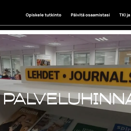
Opiskele tutkinto
Päivitä osaamistasi
TKI ja
 palveluhinn
 palveluhinn