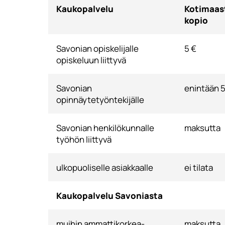
Kaukopalvelu
Kotimaast
kopio
Savonian opiskelijalle
5 €
opiskeluun liittyvä
Savonian
enintään 5
opinnäytetyöntekijälle
Savonian henkilökunnalle
maksutta
työhön liittyvä
ulkopuoliselle asiakkaalle
ei tilata
Kaukopalvelu Savoniasta
muihin ammattikorkea-
maksutta