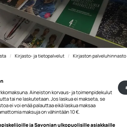
sta
Kirjasto- ja tietopalvelut
Kirjaston palveluhinnasto
en
rkkomaksuna. Aineiston korvaus- ja toimenpidekulut
a tai ne laskutetaan. Jos laskua ei makseta, se
istoa ei voi enää palauttaa eikä laskua maksaa
samattomia maksuja on vähintään 10 €.
kelijoille ja Savonian ulkopuolisille asiakkaille