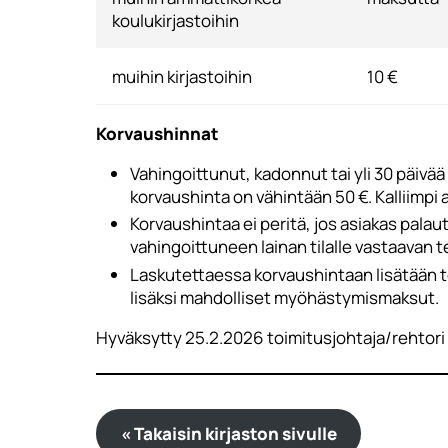
koulukirjastoihin
muihin kirjastoihin
10 €
Korvaushinnat
Vahingoittunut, kadonnut tai yli 30 päivä
korvaushinta on vähintään 50 €. Kalliimpi
Korvaushintaa ei peritä, jos asiakas palau
vahingoittuneen lainan tilalle vastaavan 
Laskutettaessa korvaushintaan lisätään to
lisäksi mahdolliset myöhästymismaksut.
Hyväksytty 25.2.2026 toimitusjohtaja/rehtori
« Takaisin kirjaston sivulle