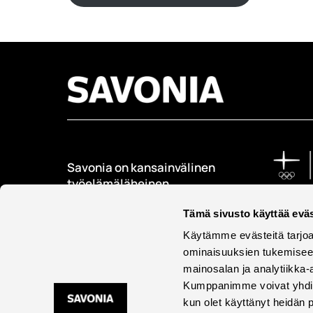
Savonia on kansainvälinen
työelämäläheinen
korkeakoulu, joka
Tämä sivusto käyttää eväs
kouluttaa, tutkii, kehittää
ja innovoi.
Käytämme evästeitä tarjoa
ominaisuuksien tukemisee
Opiskelijoita + 9000
mainosalan ja analytiikka-
Työntekijöitä + 600
Kumppanimme voivat yhdistää 
kun olet käyttänyt heidän 