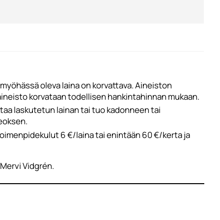
ä myöhässä oleva laina on korvattava. Aineiston
 aineisto korvataan todellisen hankintahinnan mukaan.
ttaa laskutetun lainan tai tuo kadonneen tai
teoksen.
imenpidekulut 6 €/laina tai enintään 60 €/kerta ja
 Mervi Vidgrén.