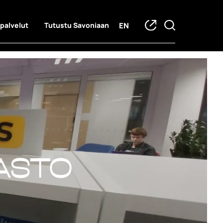
EN
 palvelut
Tutustu Savoniaan
asto
asto