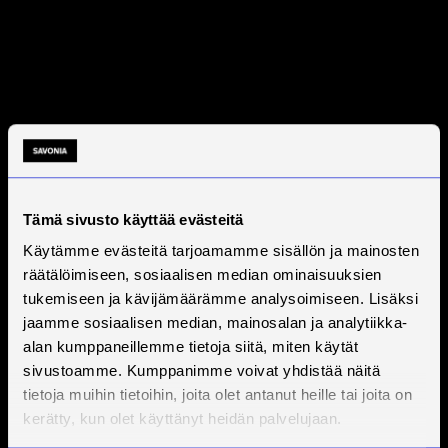
Tämä sivusto käyttää evästeitä
Käytämme evästeitä tarjoamamme sisällön ja mainosten
räätälöimiseen, sosiaalisen median ominaisuuksien
tukemiseen ja kävijämäärämme analysoimiseen. Lisäksi
jaamme sosiaalisen median, mainosalan ja analytiikka-
alan kumppaneillemme tietoja siitä, miten käytät
sivustoamme. Kumppanimme voivat yhdistää näitä
tietoja muihin tietoihin, joita olet antanut heille tai joita on
kerätty, kun olet käyttänyt heidän palvelujaan.