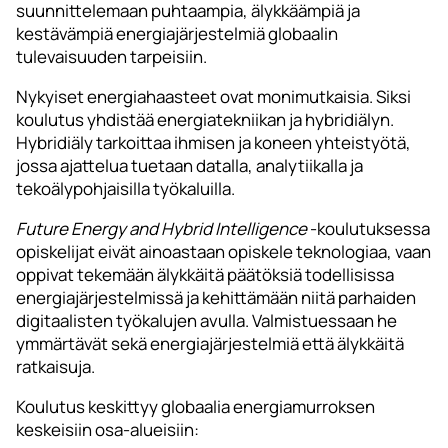
suunnittelemaan puhtaampia, älykkäämpiä ja
kestävämpiä energiajärjestelmiä globaalin
tulevaisuuden tarpeisiin.
Nykyiset energiahaasteet ovat monimutkaisia. Siksi
koulutus yhdistää energiatekniikan ja hybridiälyn.
Hybridiäly tarkoittaa ihmisen ja koneen yhteistyötä,
jossa ajattelua tuetaan datalla, analytiikalla ja
tekoälypohjaisilla työkaluilla.
Future Energy and Hybrid Intelligence
-koulutuksessa
opiskelijat eivät ainoastaan opiskele teknologiaa, vaan
oppivat tekemään älykkäitä päätöksiä todellisissa
energiajärjestelmissä ja kehittämään niitä parhaiden
digitaalisten työkalujen avulla. Valmistuessaan he
ymmärtävät sekä energiajärjestelmiä että älykkäitä
ratkaisuja.
Koulutus keskittyy globaalia energiamurroksen
keskeisiin osa-alueisiin: