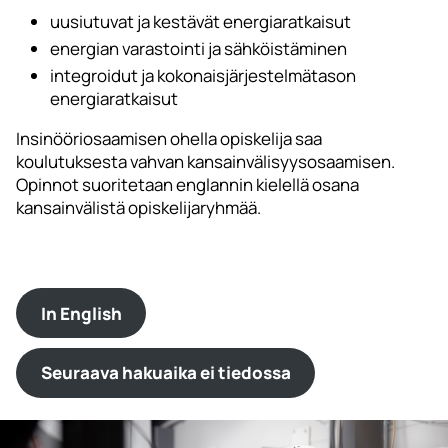
uusiutuvat ja kestävät energiaratkaisut
energian varastointi ja sähköistäminen
integroidut ja kokonaisjärjestelmätason
energiaratkaisut
Insinööriosaamisen ohella opiskelija saa
koulutuksesta vahvan kansainvälisyysosaamisen.
Opinnot suoritetaan englannin kielellä osana
kansainvälistä opiskelijaryhmää.
In English
Seuraava hakuaika ei tiedossa