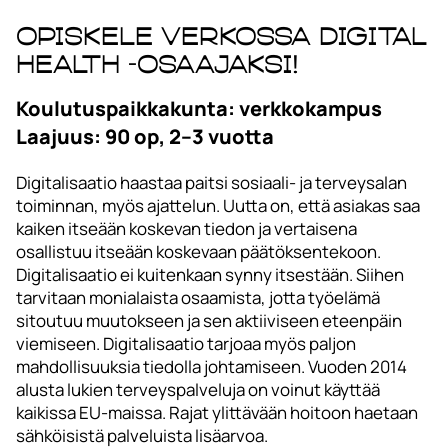
Opiskele verkossa Digital
Health -osaajaksi!
Koulutuspaikkakunta: verkkokampus
Laajuus: 90 op, 2–3 vuotta
Digitalisaatio haastaa paitsi sosiaali- ja terveysalan
toiminnan, myös ajattelun. Uutta on, että asiakas saa
kaiken itseään koskevan tiedon ja vertaisena
osallistuu itseään koskevaan päätöksentekoon.
Digitalisaatio ei kuitenkaan synny itsestään. Siihen
tarvitaan monialaista osaamista, jotta työelämä
sitoutuu muutokseen ja sen aktiiviseen eteenpäin
viemiseen. Digitalisaatio tarjoaa myös paljon
mahdollisuuksia tiedolla johtamiseen. Vuoden 2014
alusta lukien terveyspalveluja on voinut käyttää
kaikissa EU-maissa. Rajat ylittävään hoitoon haetaan
sähköisistä palveluista lisäarvoa.