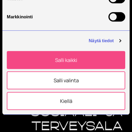
Markkinointi
Näytä tiedot
Salli kaikki
Salli valinta
Kiellä
Sosiaali- ja
terveysala