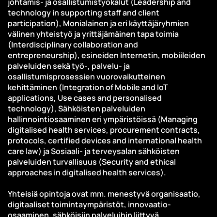
johtamis- ja osallistumistyökalut (Leadership and
technology in supporting staff and client
participation), Monialainen ja eri käyttäjäryhmien
välinen yhteistyö ja yrittäjämäinen tapa toimia
(Interdisciplinary collaboration and
entrepreneurship), esineiden Internetin, mobiileiden
palveluiden sekä työ-, palvelu- ja
osallistumisprosessien vuorovaikutteinen
kehittäminen (Integration of Mobile and IoT
applications, Use cases and personalised
technology), Sähköisten palveluiden
hallinnointiosaaminen eri ympäristöissä (Managing
digitalised health services, procurement contracts,
protocols, certified devices and international health
care law) ja Sosiaali- ja terveysalan sähköisten
palveluiden turvallisuus (Security and ethical
approaches in digitalised health services).
Yhteisiä opintoja ovat mm. menestyvä organisaatio,
digitaaliset toimintaympäristöt, innovaatio-
osaaminen, sähköisiin palveluihin liittyvä