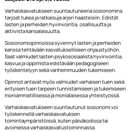
Varhaiskasvatukseen suuntautuneena sosionomina
tarjoat tukea ja ratkaisuja arjen haasteisiin. Edistät
lasten ja perheiden hyvinvointia, osallisuutta ja
aktiivista kansalaisuutta.
Sosionomiopinnoissa syvennyt lasten ja perheiden
kanssa tehtävään kasvatukselliseen ohjaustyöhön.
Saat valmiudet lasten psykososiaalista hyvinvointia,
kasvua ja oppimista edistävään pedagogiseen
työskentelyyn sekä vanhemmuuden tukemiseen.
Opinnot antavat myös valmiudet varhaisen tuen sekä
erityisen tuen tarpeen tunnistamiseen ja tukemiseen
moniammatillisessa ja monialaisessa yhteistyössä.
Varhaiskasvatukseen suuntautunut sosionomi voi
työskennellä varhaiskasvatuksen
toimintaympäristöissä, kuten päiväkodissa tai
avoimessa varhaiskasvatustoiminnassa.