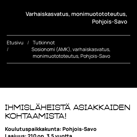
Varhaiskasvatus, monimuotototeutus,
Pohjois-Savo
Etusivu
Tutkinnot
Sosionomi (AMK), varhaiskasvatus, 
monimuotototeutus, Pohjois-Savo
Ihmisläheistä asiakkaiden
kohtaamista!
Koulutuspaikkakunta: Pohjois-Savo
Laajuus: 210 op, 3,5 vuotta