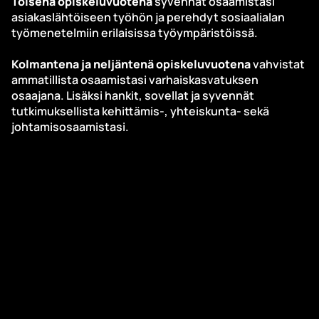
Toisena opiskeluvuotena
syvennät osaamistasi
asiakaslähtöiseen työhön ja perehdyt sosiaalialan
työmenetelmiin erilaisissa työympäristöissä.
Kolmantena ja neljäntenä opiskeluvuotena
vahvistat
ammatillista osaamistasi varhaiskasvatuksen
osaajana. Lisäksi hankit, sovellat ja syvennät
tutkimuksellista kehittämis-, yhteiskunta- sekä
johtamisosaamistasi.