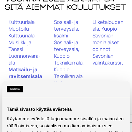
sitä aiemmat koulutukset
Kulttuuriala,
Sosiaali- ja
Liiketalouden
Muotoilu
terveysala,
ala, Kuopio
Kulttuuriala,
Iisalmi
Savonian
Musiikki ja
Sosiaali- ja
monialaiset
Tanssi
terveysala,
opinnot
Luonnonvara-
Kuopio
Savonian
ala
Tekniikan ala,
valintakurssit
Matkailu- ja
Kuopio
ravitsemisala
Tekniikan ala,
Varkaus
Savonian uuden opinto-oppaan (2023 ja tämän
jälkeen alkavat koulutukset) löydät
täältä
.
Tämä sivusto käyttää evästeitä
Käytämme evästeitä tarjoamamme sisällön ja mainosten
räätälöimiseen, sosiaalisen median ominaisuuksien