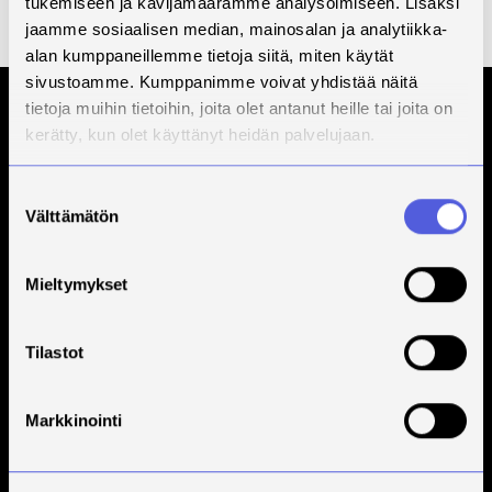
tukemiseen ja kävijämäärämme analysoimiseen. Lisäksi
jaamme sosiaalisen median, mainosalan ja analytiikka-
Pidätämme oikeuden opetussuunnitelmien muutoksiin mm. opiskeltavien sisältöjen
alan kumppaneillemme tietoja siitä, miten käytät
päivitystarpeiden takia.
sivustoamme. Kumppanimme voivat yhdistää näitä
tietoja muihin tietoihin, joita olet antanut heille tai joita on
Tilaa Savonian uutiskirje
kerätty, kun olet käyttänyt heidän palvelujaan.
Suostumuksen
Välttämätön
valinta
Mieltymykset
Tilastot
Savonia on kansainvälinen työelämäläheinen
korkeakoulu, joka kouluttaa, tutkii, kehittää ja
innovoi.
Markkinointi
Opiskelijoita + 9000
Työntekijöitä + 600