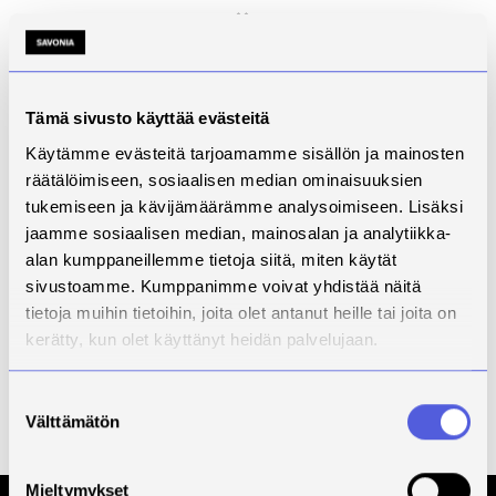
Haluatko lisätietoja
täydennys- tai
tilauskoulutuksesta?
Tämä sivusto käyttää evästeitä
Tutustu täydennyskoulutuksiin
nettisivuillamme
.
Käytämme evästeitä tarjoamamme sisällön ja mainosten
räätälöimiseen, sosiaalisen median ominaisuuksien
Opiskeletko jo
tukemiseen ja kävijämäärämme analysoimiseen. Lisäksi
Savoniassa?
jaamme sosiaalisen median, mainosalan ja analytiikka-
alan kumppaneillemme tietoja siitä, miten käytät
Opintoihin liittyvää ohjausta ja neuvontaa
sivustoamme. Kumppanimme voivat yhdistää näitä
saat
Opiskelijapalveluista
.
tietoja muihin tietoihin, joita olet antanut heille tai joita on
kerätty, kun olet käyttänyt heidän palvelujaan.
#savonia
#yhteystiedot
Suostumuksen
Välttämätön
valinta
Mieltymykset