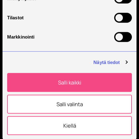
Tilaa Savonian uutiskirje
Tilastot
Markkinointi
Näytä tiedot
Savonia on kansainvälinen työelämäläheinen
Salli kaikki
korkeakoulu, joka kouluttaa, tutkii, kehittää ja
innovoi.
Salli valinta
Opiskelijoita + 9000
Työntekijöitä + 600
Kiellä