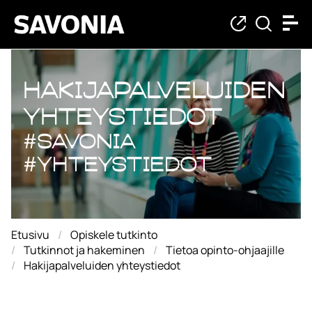
Hakijapalveluiden y
Hakijapalveluiden
yhteystiedot
#savonia
#yhteystiedot
Etusivu
Opiskele tutkinto
Tutkinnot ja hakeminen
Tietoa opinto-ohjaajille
Hakijapalveluiden yhteystiedot