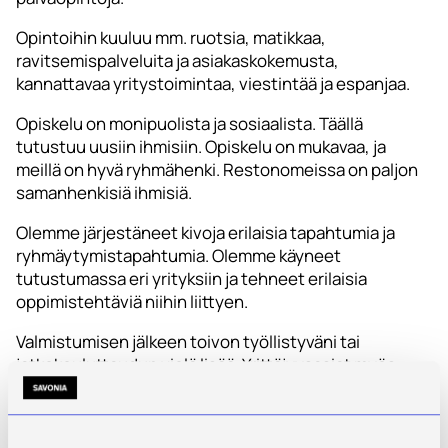
Opintoihin kuuluu mm. ruotsia, matikkaa,
ravitsemispalveluita ja asiakaskokemusta,
kannattavaa yritystoimintaa, viestintää ja espanjaa.
Opiskelu on monipuolista ja sosiaalista. Täällä
tutustuu uusiin ihmisiin. Opiskelu on mukavaa, ja
meillä on hyvä ryhmähenki. Restonomeissa on paljon
samanhenkisiä ihmisiä.
Olemme järjestäneet kivoja erilaisia tapahtumia ja
ryhmäytymistapahtumia. Olemme käyneet
tutustumassa eri yrityksiin ja tehneet erilaisia
oppimistehtäviä niihin liittyen.
Valmistumisen jälkeen toivon työllistyväni tai
jatkokouluttaudun vielä lisää. Yrittäjyysasiat myös
kiinnostavat.
Tsemppiä sinulle lukija! Toivottavasti löydät oman