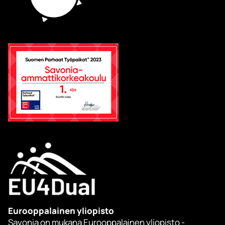
Eurooppalainen yliopisto
Savonia on mukana Eurooppalainen yliopisto -