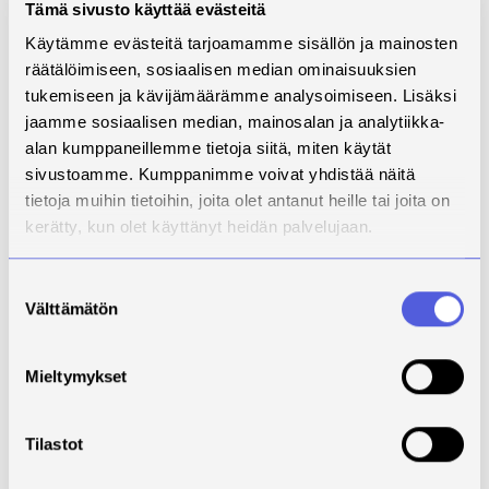
alasi.
Tämä sivusto käyttää evästeitä
Ja vinkkinä: kannattaa harjoitella pääsykokeita varten.
Käytämme evästeitä tarjoamamme sisällön ja mainosten
räätälöimiseen, sosiaalisen median ominaisuuksien
– Niina
tukemiseen ja kävijämäärämme analysoimiseen. Lisäksi
jaamme sosiaalisen median, mainosalan ja analytiikka-
alan kumppaneillemme tietoja siitä, miten käytät
sivustoamme. Kumppanimme voivat yhdistää näitä
tietoja muihin tietoihin, joita olet antanut heille tai joita on
kerätty, kun olet käyttänyt heidän palvelujaan.
Suostumuksen
Välttämätön
valinta
Mieltymykset
Tilastot