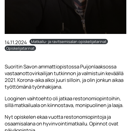
14.11.2024
Matkailu- ja ravitsemisalan opiskelijatarinat
Opiskelijatarinat
Suoritin Savon ammattiopistossa Puijonlaaksossa
vastaanottovirkailijan tutkinnon ja valmistuin keväällä
2021. Korona-aika alkoi juuri silloin, ja olin jonkun aikaa
työttömänä työnhakijana.
Looginen vaihtoehto oli jatkaa restonomiopintoihin,
sillä matkailuala on kiinnostava, monipuolinen ja laaja.
Nyt opiskelen ekaa vuotta restonomiopintoja ja
osaamisalana on hyvinvointimatkailu. Opinnot ovat
päiväopintoja.