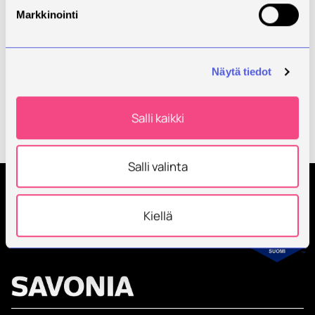
Niina
Markkinointi
Kiinnostuitko alasta? Tutustu
Näytä tiedot
koulutukseen!
Salli kaikki
Restonomi (AMK), hyvinvointimatkailun
kehittäminen
Salli valinta
Tilaa Savonian uutiskirje
Kiellä