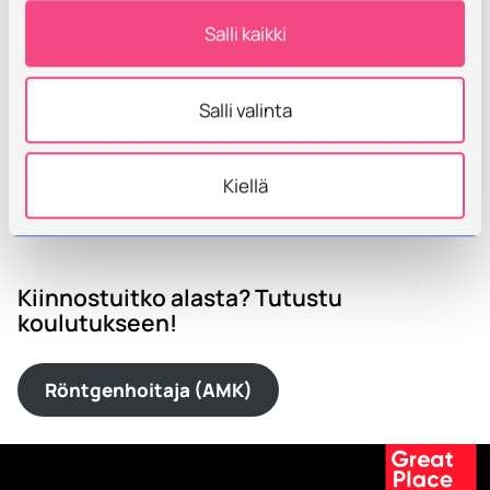
Salli kaikki
Salli valinta
Kiellä
Linnea
Kiinnostuitko alasta? Tutustu
koulutukseen!
Röntgenhoitaja (AMK)