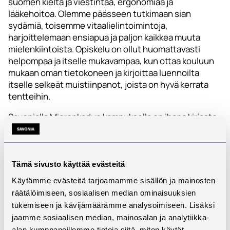
suomen kieltä ja viestintää, ergonomiaa ja
lääkehoitoa. Olemme päässeen tutkimaan sian
sydämiä, toisemme vitaalielintoimintoja,
harjoittelemaan ensiapua ja paljon kaikkea muuta
mielenkiintoista. Opiskelu on ollut huomattavasti
helpompaa ja itselle mukavampaa, kun ottaa kouluun
mukaan oman tietokoneen ja kirjoittaa luennoilta
itselle selkeät muistiinpanot, joista on hyvä kerrata
tentteihin.
Savonialla Micronkadun kampuksella on ihana kirjasto,
jossa hyvä tehdä porukalla tehtäviä tai hieman istua
tuntien välissä. Opiskelu on ollut käytännönläheistä,
joka ainakin omasta mielestä on paras tapa oppia.
Tämä sivusto käyttää evästeitä
Vinkkeinä tälle alalle aikovalle voisin sanoa, että
Käytämme evästeitä tarjoamamme sisällön ja mainosten
avoimella mielellä, kourallisella opiskeluintoa ja
räätälöimiseen, sosiaalisen median ominaisuuksien
positiivisella asenteella pääsee jo pitkälle. Ei tarvitse
tukemiseen ja kävijämäärämme analysoimiseen. Lisäksi
olla mikään matikkanero tai fyysikko, itse pelkäsin
jaamme sosiaalisen median, mainosalan ja analytiikka-
ensin hakea, koska en ole kummaakaan aineessa hyvä
alan kumppaneillemme tietoja siitä, miten käytät