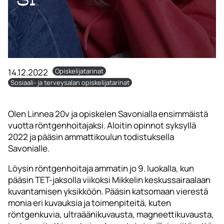
14.12.2022
Opiskelijatarinat
Sosiaali- ja terveysalan opiskelijatarinat
Olen Linnea 20v ja opiskelen Savonialla ensimmäistä
vuotta röntgenhoitajaksi. Aloitin opinnot syksyllä
2022 ja pääsin ammattikoulun todistuksella
Savonialle.
Löysin röntgenhoitaja ammatin jo 9. luokalla, kun
pääsin TET-jaksolla viikoksi Mikkelin keskussairaalaan
kuvantamisen yksikköön. Pääsin katsomaan vierestä
monia eri kuvauksia ja toimenpiteitä, kuten
röntgenkuvia, ultraäänikuvausta, magneettikuvausta,