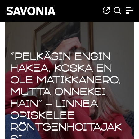
”Pelkäsin ensin
hakea, koska en
ole matikkanero,
mutta onneksi
hain” – Linnea
opiskelee
röntgenhoitajak
si