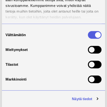
mutta onneksi hain. Hae sinäkin, jos yhtään
sivustoamme. Kumppanimme voivat yhdistää näitä
kiinnostaa!
tietoja muihin tietoihin, joita olet antanut heille tai joita on
kerätty, kun olet käyttänyt heidän palvelujaan.
Suostumuksen
Välttämätön
valinta
Mieltymykset
Tilastot
Markkinointi
Näytä tiedot