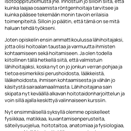
isotooppitutkimusta jne. Innostuin jo silloin siitä, että
kuinka laajaa osaamista röntgenhoitaja tarvitsee ja
kuinka pääsee tekemään monin tavoin erilaisia
toimenpiteitä. Silloin jo päätin, että tämä on se mitä
haluan tehdä työkseni.
Joten opiskelin ensin ammattikoulussa lähihoitajaksi,
jotta olisi hoitoalan taustaa ja varmuutta ihmisten
kohtaamiseen sekä hoitamiseen. Ja olen todella
kiitollinen tällä hetkellä siitä, että valmistuin
lähihoitajaksi, koska nyt on jo jonkun verran pohjaa ja
tietoa esimerkiksi perushoidosta, lääkkeistä,
lääkehoidosta, ihmisen kohtaamisesta ja vähän jo
käsitystä sairaalamaailmasta. Lähihoitajana sain
skipata nyt keväällä alkavan hoitotaidonharjoittelun ja
voin sillä ajalla keskittyä valinnaiseen kurssiin.
Nyt ensimmäisellä syksyllä olemme opiskelleet
fysiikkaa, matikkaa, kuvantamisenperusteita,
säteilysuojelua, hoitotaitoa, anatomiaa ja fysiologiaa,