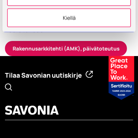
Kiellä
Kiinnostuitko alasta? Tutustu
koulutukseen!
Rakennusarkkitehti (AMK), päivätoteutus
Tilaa Savonian uutiskirje