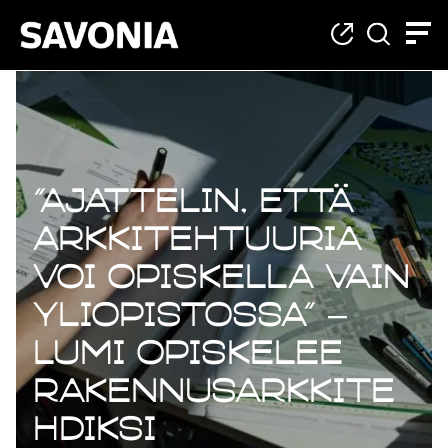
”Ajattelin, että
arkkitehtuuria
voi opiskella vain
yliopistossa” –
Lumi opiskelee
rakennusarkkite
hdiksi