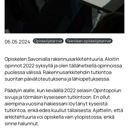
06.05.2024
Opiskelijatarinat
Tekniikan opiskelijatarinat
Opiskelen Savonialla rakennusarkkitehtuuria. Aloitin
opinnot 2022 syksyllä ja olen tällähetkellä opinnoissa
puolessa välissä. Rakennusarkkitehdin tutkintoa
suoritan päivätoteutuksena ja lähiopetuksessa.
Päädyin alalle, kun keväällä 2022 selasin Opintopolun
sivuja ja törmäsin kyseiseen tutkintoon. En ollut
aiempina vuosina hakiessani löytänyt kyseistä
tutkintoa, enkä edes kuullut tällaisesta. Ajattelin, että
arkkitehtuuria voi opiskella vain yliopistossa, enkä
sinne halunnut.