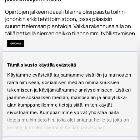
Opintojen jälkeen ideaali tilanne olisi päästä töihin
johonkin arkkitehtitoimistoon, jossa pääsisin
suunnittelemaan pientaloja. Vaikka rakennusalalla on
tällä hetkellä hieman heikko tilanne mm. työllistymisen
kannalta, on hyvin mahdollista, että valmistuttuani
tilanne on kääntynyt päälaelleen ja työntekijöistä
onkin pulaa. Ei siis tarvitse säikähtää nykyhetken
tilannetta, vaan miettiä kouluun hakiessa vain sitä,
Tämä sivusto käyttää evästeitä
mikä itseä kiinnostaa.
Käytämme evästeitä tarjoamamme sisällön ja mainosten
– Lumi
räätälöimiseen, sosiaalisen median ominaisuuksien
tukemiseen ja kävijämäärämme analysoimiseen. Lisäksi
jaamme sosiaalisen median, mainosalan ja analytiikka-
alan kumppaneillemme tietoja siitä, miten käytät
sivustoamme. Kumppanimme voivat yhdistää näitä
tietoja muihin tietoihin, joita olet antanut heille tai joita on
kerätty, kun olet käyttänyt heidän palvelujaan.