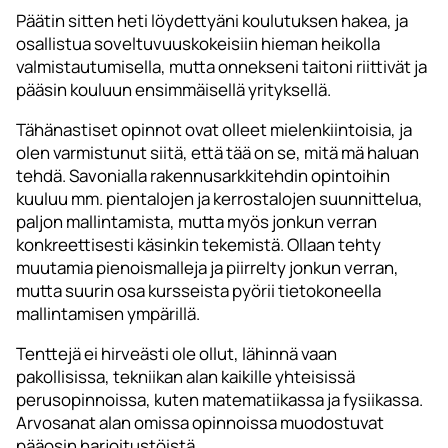
Päätin sitten heti löydettyäni koulutuksen hakea, ja
osallistua soveltuvuuskokeisiin hieman heikolla
valmistautumisella, mutta onnekseni taitoni riittivät ja
pääsin kouluun ensimmäisellä yrityksellä.
Tähänastiset opinnot ovat olleet mielenkiintoisia, ja
olen varmistunut siitä, että tää on se, mitä mä haluan
tehdä. Savonialla rakennusarkkitehdin opintoihin
kuuluu mm. pientalojen ja kerrostalojen suunnittelua,
paljon mallintamista, mutta myös jonkun verran
konkreettisesti käsinkin tekemistä. Ollaan tehty
muutamia pienoismalleja ja piirrelty jonkun verran,
mutta suurin osa kursseista pyörii tietokoneella
mallintamisen ympärillä.
Tenttejä ei hirveästi ole ollut, lähinnä vaan
pakollisissa, tekniikan alan kaikille yhteisissä
perusopinnoissa, kuten matematiikassa ja fysiikassa.
Arvosanat alan omissa opinnoissa muodostuvat
pääosin harjoitustöistä.