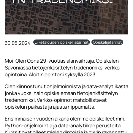
30.05.2024
Liiketalouden opiskelijatarinat
Opiskelijatarinat
Moi! Olen Oona 29-vuotias alanvaihtaja. Opiskelen
Savoniassa tietojenkäsittelyn tradenomiksi verkko-
opintoina. Aloitin opintoni syksyllä 2023.
Olen kiinnostunut ohjelmoinnista ja data-analytiikasta
jonka vuoksi hain opiskelemaan tietojenkäsittelyn
tradenomiksi. Verkko-opinnot mahdollistavat
opiskelun paikasta ja ajasta riippumatta.
Ensimmäisen vuoden aikana olemme opiskelleet mm.
Python-ohjelmointia ja data-analytiikan perusteita.
Kurssit ovat olleet mielenkiintoisia ja hyvin rakennettu