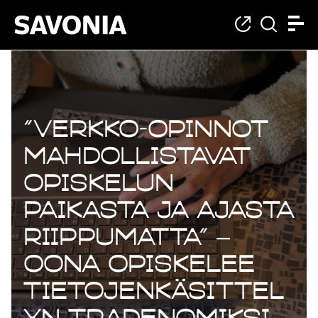
”Verkko-opinnot
mahdollistavat
opiskelun
paikasta ja ajasta
riippumatta” –
Oona opiskelee
tietojenkäsittel
yn tradenomiksi