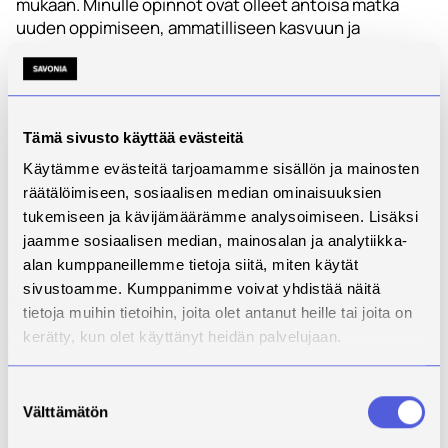
mukaan. Minulle opinnot ovat olleet antoisa matka
uuden oppimiseen, ammatilliseen kasvuun ja
verkostojen laajentamiseen. Tutkinto on antanut
paljon sellaista valmiutta, jota voin hyödyntää sekä
nykyisessä työssäni että tulevaisuuden
mahdollisuuksissa.
Tämä sivusto käyttää evästeitä
Käytämme evästeitä tarjoamamme sisällön ja mainosten
räätälöimiseen, sosiaalisen median ominaisuuksien
tukemiseen ja kävijämäärämme analysoimiseen. Lisäksi
jaamme sosiaalisen median, mainosalan ja analytiikka-
alan kumppaneillemme tietoja siitä, miten käytät
sivustoamme. Kumppanimme voivat yhdistää näitä
tietoja muihin tietoihin, joita olet antanut heille tai joita on
kerätty, kun olet käyttänyt heidän palvelujaan.
Suostumuksen
Välttämätön
valinta