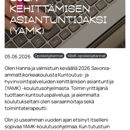
kehittämisen
asiantuntijaksi
(YAMK)
05.06.2026
Opiskelijatarinat
YAMK opiskelijatarinat
Olen Hanna ja valmistuin keväällä 2026 Savonia-
ammattikorkeakoulusta Kuntoutus- ja
hyvinvointipalveluiden kehittämisen asiantuntija
(YAMK) -koulutusohjelmasta. Toimin yrittäjänä
tuottaen kuntoutuspalveluja, ja aiemmalta
koulutukseltani olen sairaanhoitaja sekä
toimintaterapeutti.
Olin jo useamman vuoden ajan etsinyt itselleni
sopivaa YAMK-koulutusohjelmaa. Kun tutustuin