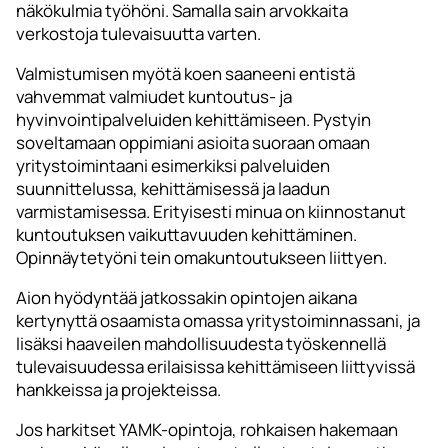
näkökulmia työhöni. Samalla sain arvokkaita
verkostoja tulevaisuutta varten.
Valmistumisen myötä koen saaneeni entistä
vahvemmat valmiudet kuntoutus- ja
hyvinvointipalveluiden kehittämiseen. Pystyin
soveltamaan oppimiani asioita suoraan omaan
yritystoimintaani esimerkiksi palveluiden
suunnittelussa, kehittämisessä ja laadun
varmistamisessa. Erityisesti minua on kiinnostanut
kuntoutuksen vaikuttavuuden kehittäminen.
Opinnäytetyöni tein omakuntoutukseen liittyen.
Aion hyödyntää jatkossakin opintojen aikana
kertynyttä osaamista omassa yritystoiminnassani, ja
lisäksi haaveilen mahdollisuudesta työskennellä
tulevaisuudessa erilaisissa kehittämiseen liittyvissä
hankkeissa ja projekteissa.
Jos harkitset YAMK-opintoja, rohkaisen hakemaan