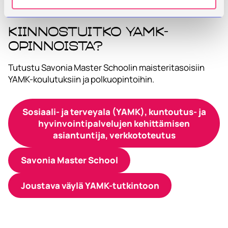
Kiinnostuitko YAMK-
opinnoista?
Tutustu Savonia Master Schoolin maisteritasoisiin
YAMK-koulutuksiin ja polkuopintoihin.
Sosiaali- ja terveyala (YAMK), kuntoutus- ja
hyvinvointipalvelujen kehittämisen
asiantuntija, verkkototeutus
Savonia Master School
Joustava väylä YAMK-tutkintoon