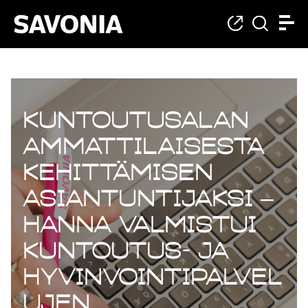
Kuntoutusalan
ammattilaisesta
kehittämisen
asiantuntijaksi –
Hanna valmistui
kuntoutus- ja
hyvinvointipalvel
ujen