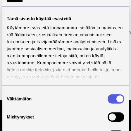
Ja kun ajatus taas kulkee – kurkkaa nämä
kesäopiskelijan vinkit:
Opinnäytetyön tiedonhaku -video (7 min) ja muut
Tämä sivusto käyttää evästeitä
ohjevideot
Käytämme evästeitä tarjoamamme sisällön ja mainosten
https://libguides.savonia.fi/tiedonhaun_perusteet
räätälöimiseen, sosiaalisen median ominaisuuksien
Tiedonhakijan oppaat
tukemiseen ja kävijämäärämme analysoimiseen. Lisäksi
https://libguides.savonia.fi/suomeksi
jaamme sosiaalisen median, mainosalan ja analytiikka-
https://savonia.fi/kirjasto
→ Opinnäytetyön
alan kumppaneillemme tietoja siitä, miten käytät
tekijälle
sivustoamme. Kumppanimme voivat yhdistää näitä
tietoja muihin tietoihin, joita olet antanut heille tai joita on
Rentoa ja palauttavaa kesää!
kerätty, kun olet käyttänyt heidän palvelujaan.
Palvelemme juhannustorstaihin 18.6. asti sekä
elokuussa ma 3.8. alkaen.
Suostumuksen
Välttämätön
valinta
Tilaa Savonian uutiskirje
Mieltymykset