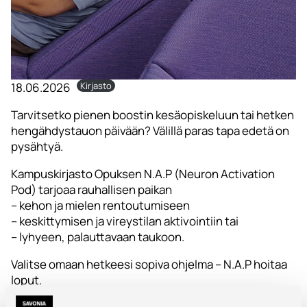
18.06.2026
Kirjasto
Tarvitsetko pienen boostin kesäopiskeluun tai hetken
hengähdystauon päivään? Välillä paras tapa edetä on
pysähtyä.
Kampuskirjasto Opuksen N.A.P (Neuron Activation
Pod) tarjoaa rauhallisen paikan
– kehon ja mielen rentoutumiseen
– keskittymisen ja vireystilan aktivointiin tai
– lyhyeen, palauttavaan taukoon.
Valitse omaan hetkeesi sopiva ohjelma – N.A.P hoitaa
loput.