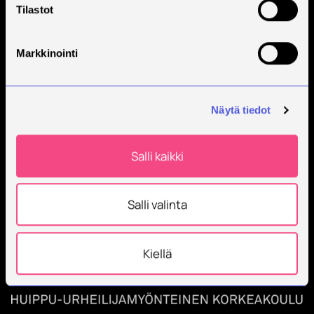
Tilastot
Markkinointi
Näytä tiedot
Savonia on kansainvälinen työelämäläheinen
korkeakoulu, joka kouluttaa, tutkii, kehittää ja
innovoi.
Salli kaikki
Opiskelijoita + 9000
Työntekijöitä + 600
Salli valinta
Kiellä