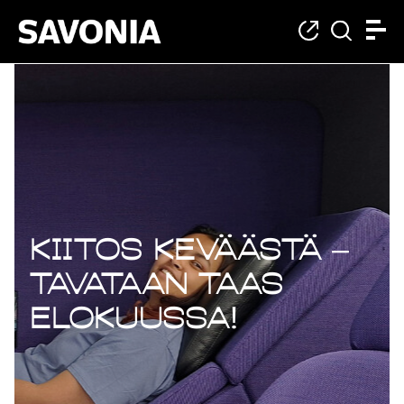
Kiitos keväästä –
tavataan taas
elokuussa!