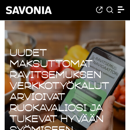
Uudet
maksuttomat
ravitsemuksen
verkkotyökalut
arvioivat
ruokavaliosi ja
tukevat hyvään
syömiseen