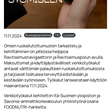
11.11.2024
Ruokajärjestelmä
TKI
Uutiset
Omien ruokailutottumusten tarkastelu ja
kehittäminen on jatkossa helppoa
Ravitsemusnavigaattorin ja Ravitsemuspolun avulla.
Maksuttomat ja käyttäjäystävälliset verkkotyökalut
antavat välittömän palautteen ruokailutottumuksista
ja tarjoavat lisätukea terveyttä edistävään ja
kestävään syömiseen. Työkalut lanseerataan käyttöön
maanantaina 11.11.2024.
Verkkotyökalut kehitettiin Itä-Suomen yliopiston ja
Savonia-ammattikorkeakoulun yhteistyönä osana
FOODNUTRI-hanketta.