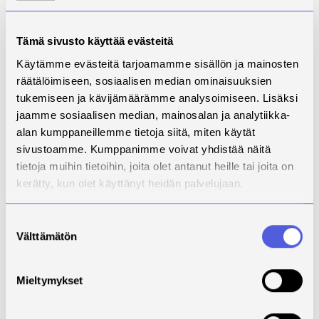
asettaa pieniä tavoitteita ruokailutottumusten
kehittämiseksi. Pienetkin muutokset ruokavaliossa
voivat tukea hyvinvointia, kertoo verkkotyökalujen
Tämä sivusto käyttää evästeitä
kehittämiseen osallistunut väitöskirjatutkija
Kirsikka
Käytämme evästeitä tarjoamamme sisällön ja mainosten
Aittola
.
räätälöimiseen, sosiaalisen median ominaisuuksien
tukemiseen ja kävijämäärämme analysoimiseen. Lisäksi
Helppokäyttöisiä
jaamme sosiaalisen median, mainosalan ja analytiikka-
alan kumppaneillemme tietoja siitä, miten käytät
työkaluja kaikille
sivustoamme. Kumppanimme voivat yhdistää näitä
aikuisille
tietoja muihin tietoihin, joita olet antanut heille tai joita on
kerätty, kun olet käyttänyt heidän palvelujaan.
Verkkotyökalut toimivat ilman kirjautumista, ja niiden
käyttö on tehty helpoksi lukuisten käyttäjätestausten
Suostumuksen
ja haastatteluiden avulla. – Tavoitteena on ollut tehdä
Välttämätön
valinta
työkaluista mahdollisimman saavutettavat ja
hyödylliset käyttäjille, kertoo järjestelmäasiantuntija
Jesse Honkanen
Savonia-ammattikorkeakoulusta.
Mieltymykset
– Palvelujen kehittämistä jatketaan edelleen, ja muun