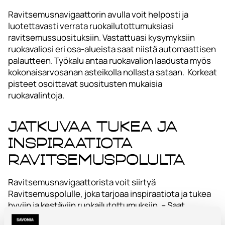
Ravitsemusnavigaattorin avulla voit helposti ja
luotettavasti verrata ruokailutottumuksiasi
ravitsemussuosituksiin. Vastattuasi kysymyksiin
ruokavaliosi eri osa-alueista saat niistä automaattisen
palautteen. Työkalu antaa ruokavalion laadusta myös
kokonaisarvosanan asteikolla nollasta sataan. Korkeat
pisteet osoittavat suositusten mukaisia
ruokavalintoja.
Jatkuvaa tukea ja
inspiraatiota
Ravitsemuspolulta
Ravitsemusnavigaattorista voit siirtyä
Ravitsemuspolulle, joka tarjoaa inspiraatiota ja tukea
hyviin ja kestäviin ruokailutottumuksiin. – Saat
vinkkejä, tehtäviä ja ajankohtaista tietoa ja voit