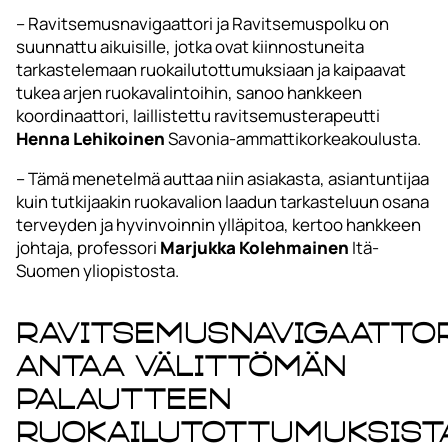
– Ravitsemusnavigaattori ja Ravitsemuspolku on
suunnattu aikuisille, jotka ovat kiinnostuneita
tarkastelemaan ruokailutottumuksiaan ja kaipaavat
tukea arjen ruokavalintoihin, sanoo hankkeen
koordinaattori, laillistettu ravitsemusterapeutti
Henna Lehikoinen
Savonia-ammattikorkeakoulusta.
– Tämä menetelmä auttaa niin asiakasta, asiantuntijaa
kuin tutkijaakin ruokavalion laadun tarkasteluun osana
terveyden ja hyvinvoinnin ylläpitoa, kertoo hankkeen
johtaja, professori
Marjukka Kolehmainen
Itä-
Suomen yliopistosta.
Ravitsemusnavigaatto
antaa välittömän
palautteen
ruokailutottumuksist