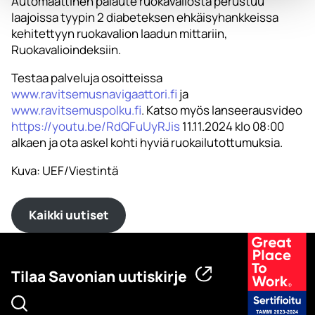
Automaattinen palaute ruokavaliosta perustuu
laajoissa tyypin 2 diabeteksen ehkäisyhankkeissa
kehitettyyn ruokavalion laadun mittariin,
Ruokavalioindeksiin.
Testaa palveluja osoitteissa
www.ravitsemusnavigaattori.fi
ja
www.ravitsemuspolku.fi
. Katso myös lanseerausvideo
https://youtu.be/RdQFuUyRJis
11.11.2024 klo 08:00
alkaen ja ota askel kohti hyviä ruokailutottumuksia.
Kuva: UEF/Viestintä
Kaikki uutiset
Tilaa Savonian uutiskirje