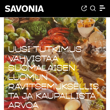
Uusi tutkimus
vahvistaa
suomalaisen
luomun
ravitsemuksellis
ta ja kaupallista
arvoa