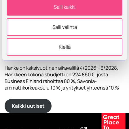
ruokajärjestelmää, jossa yhdistyvät ympäristö,
Salli kaikki
eläinten hyvinvointi, kotimaisuus, terveys ja
taloudellinen kannattavuus, hankkeen
luomuasiantuntija
Anu Arolaakso
toteaa.
Salli valinta
Hankkeen kesto ja
Kiellä
rahoitus
Hanke on kaksivuotinen aikavälillä 4/2026 – 3/2028.
Hankkeen kokonaisbudjetti on 224 860 €, josta
Business Finland rahoittaa 80 %, Savonia-
ammattikorkeakoulu 10 % ja yritykset yhteensä 10 %
Kaikki uutiset