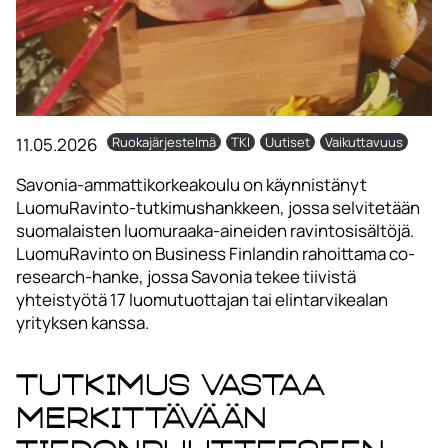
11.05.2026
Ruokajärjestelmä
TKI
Uutiset
Vaikuttavuus
Savonia-ammattikorkeakoulu on käynnistänyt
LuomuRavinto-tutkimushankkeen, jossa selvitetään
suomalaisten luomuraaka-aineiden ravintosisältöjä.
LuomuRavinto on Business Finlandin rahoittama co-
research-hanke, jossa Savonia tekee tiivistä
yhteistyötä 17 luomutuottajan tai elintarvikealan
yrityksen kanssa.
Tutkimus vastaa
merkittävään