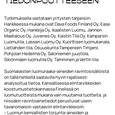
tiedonpuutteeseen
Tutkimuksella vastataan yritysten tarpeisiin.
Hankkeessa mukana ovat Dava Foods Finland Oy, Ease
Organic Oy, Hankkija Oy, Ikaalisten Luomu, Jannen
Maatalous Oy, Juvenes Oy, Kaistin Tila Oy, Kamparsin
Luomutila, Lassen Luomu Oy, Kuorttisen luomukanala,
Lietlahden tila, Osuuskunta Tampereen Timjami,
Pohjolan Hedelmä Oy, Saloniemen juustola,
Sikiönmäen luomutila Oy, Tamminen ja Vertin tila.
Suomalaisten luomuraaka-aineiden ravintosisällöistä
on tällä hetkellä saatavilla hyvin rajallisesti
analysoitua tietoa. Kansallisessa elintarvikkeiden
koostumustietokannassa Finelissä on
luomutuotteista mukana vain muutamia tuotteita, ja
niissäkin ravintoainetiedot perustuvat usein
tavanomaisiin vastaaviin elintarvikkeisiin.
– Luomun kemiallisten torjunta-aineiden ja