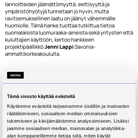
lannoitteiden jäämättömyyttä, eettisyyttä ja
ympäristöhyötyjä tunnetaan jo hyvin, mutta
ravitsemuksellinen laatu on jäänyt vähemmälle
huomiolle. Tämä hanke tuottaa tutkittua tietoa
suomalaisista luomuraaka-aineista sekä yritysten että
kuluttajien käyttöön, kertoo hankkeen
projektipäällikkö
Jenni Lappi
Savonia-
ammattikorkeakoululta.
Hyötyjä yrityksille,
kuluttajille ja
viranomaisille
Tämä sivusto käyttää evästeitä
Käytämme evästeitä tarjoamamme sisällön ja mainosten
Hankkeen tavoitteena on luoda lisäarvoa ja
räätälöimiseen, sosiaalisen median ominaisuuksien
kilpailukykyä pk-yrityksille tuottamalla uutta,
tukemiseen ja kävijämäärämme analysoimiseen. Lisäksi
luotettavaa tutkimustietoa luomuraaka-aineiden
jaamme sosiaalisen median, mainosalan ja analytiikka-
ravitsemuksellisesta laadusta sekä vahvistaa luomun
alan kumppaneillemme tietoja siitä, miten käytät