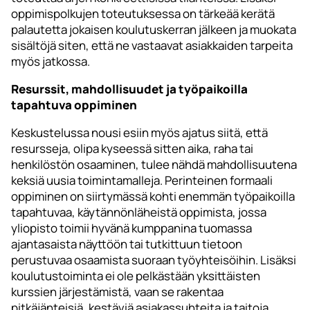
oppimispolkujen toteutuksessa on tärkeää kerätä
palautetta jokaisen koulutuskerran jälkeen ja muokata
sisältöjä siten, että ne vastaavat asiakkaiden tarpeita
myös jatkossa.
Resurssit, mahdollisuudet ja työpaikoilla
tapahtuva oppiminen
Keskustelussa nousi esiin myös ajatus siitä, että
resursseja, olipa kyseessä sitten aika, raha tai
henkilöstön osaaminen, tulee nähdä mahdollisuutena
keksiä uusia toimintamalleja. Perinteinen formaali
oppiminen on siirtymässä kohti enemmän työpaikoilla
tapahtuvaa, käytännönläheistä oppimista, jossa
yliopisto toimii hyvänä kumppanina tuomassa
ajantasaista näyttöön tai tutkittuun tietoon
perustuvaa osaamista suoraan työyhteisöihin. Lisäksi
koulutustoiminta ei ole pelkästään yksittäisten
kurssien järjestämistä, vaan se rakentaa
pitkäjänteisiä, kestäviä asiakassuhteita ja taitoja,