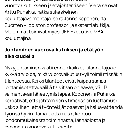
vuorovaikutukseen ja etäjohtamiseen. Vieraina ovat
Arttu Puhakka, ratkaisukeskeinen
kouluttajavalmentaja, sekä Jonna Koponen, Itä-
Suomen yliopiston professori ja akatemiatutkija.
Molemmat toimivat myös UEF Executive MBA -
kouluttajina.
Johtaminen vuorovaikutuksen ja etätyön
aikakaudella
Nykyjohtaminen vaatii ennen kaikkea tilannetajua eli
kykyä arvioida, mikä vuorovaikutustyyli toimii missäkin
tilanteessa. Kaikki tilanteet eivät kaipaa samaa
johtamisotetta: välillä tarvitaan ohjaavaa, välillä
valmentavaa lähestymistapaa. Koponen ja Puhakka
korostivat, että johtamisen ytimessä on luottamus:
usko siihen, että työntekijät osaavat ja haluavat tehdä
työnsä hyvin. Tämä luottamus rakentuu
johdonmukaisesta toiminnasta, läsnäolosta ja
avoimesta vuorovaikutuksesta.