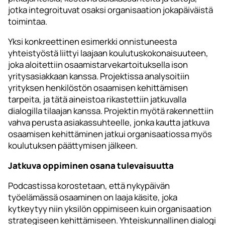
jotka integroituvat osaksi organisaation jokapäiväistä
toimintaa.
Yksi konkreettinen esimerkki onnistuneesta
yhteistyöstä liittyi laajaan koulutuskokonaisuuteen,
joka aloitettiin osaamistarvekartoituksella ison
yritysasiakkaan kanssa. Projektissa analysoitiin
yrityksen henkilöstön osaamisen kehittämisen
tarpeita, ja tätä aineistoa rikastettiin jatkuvalla
dialogilla tilaajan kanssa. Projektin myötä rakennettiin
vahva perusta asiakassuhteelle, jonka kautta jatkuva
osaamisen kehittäminen jatkui organisaatiossa myös
koulutuksen päättymisen jälkeen.
Jatkuva oppiminen osana tulevaisuutta
Podcastissa korostetaan, että nykypäivän
työelämässä osaaminen on laaja käsite, joka
kytkeytyy niin yksilön oppimiseen kuin organisaation
strategiseen kehittämiseen. Yhteiskunnallinen dialogi