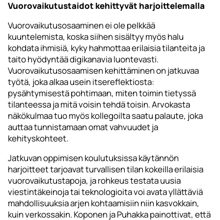
Vuorovaikutustaidot kehittyvät harjoittelemalla
Vuorovaikutusosaaminen ei ole pelkkää
kuuntelemista, koska siihen sisältyy myös halu
kohdata ihmisiä, kyky hahmottaa erilaisia tilanteita ja
taito hyödyntää digikanavia luontevasti.
Vuorovaikutusosaamisen kehittäminen on jatkuvaa
työtä, joka alkaa usein itsereflektiosta:
pysähtymisestä pohtimaan, miten toimin tietyssä
tilanteessa ja mitä voisin tehdä toisin. Arvokasta
näkökulmaa tuo myös kollegoilta saatu palaute, joka
auttaa tunnistamaan omat vahvuudet ja
kehityskohteet.
Jatkuvan oppimisen koulutuksissa käytännön
harjoitteet tarjoavat turvallisen tilan kokeilla erilaisia
vuorovaikutustapoja, ja rohkeus testata uusia
viestintäkeinoja tai teknologioita voi avata yllättäviä
mahdollisuuksia arjen kohtaamisiin niin kasvokkain,
kuin verkossakin. Koponen ja Puhakka painottivat, että