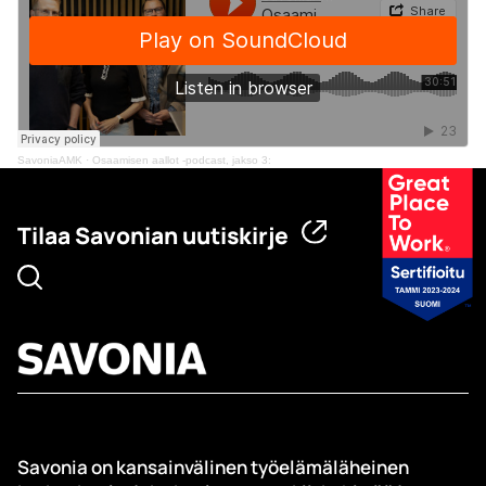
SavoniaAMK
·
Osaamisen aallot -podcast, jakso 3:
Tilaa Savonian uutiskirje
Savonia on kansainvälinen työelämäläheinen