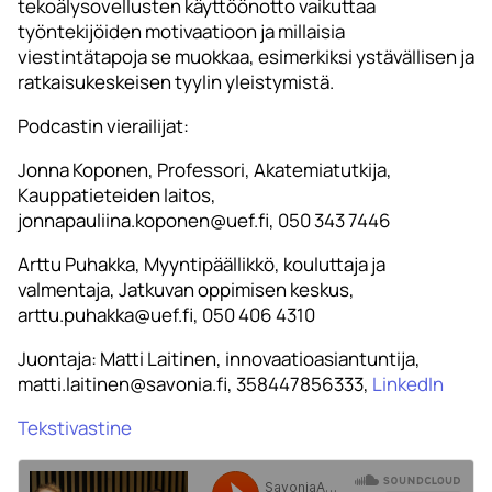
tekoälysovellusten käyttöönotto vaikuttaa
työntekijöiden motivaatioon ja millaisia
viestintätapoja se muokkaa, esimerkiksi ystävällisen ja
ratkaisukeskeisen tyylin yleistymistä.
Podcastin vierailijat:
Jonna Koponen, Professori, Akatemiatutkija,
Kauppatieteiden laitos,
jonnapauliina.koponen@uef.fi, 050 343 7446
Arttu Puhakka, Myyntipäällikkö, kouluttaja ja
valmentaja, Jatkuvan oppimisen keskus,
arttu.puhakka@uef.fi, 050 406 4310
Juontaja: Matti Laitinen, innovaatioasiantuntija,
matti.laitinen@savonia.fi, 358447856333,
LinkedIn
Tekstivastine