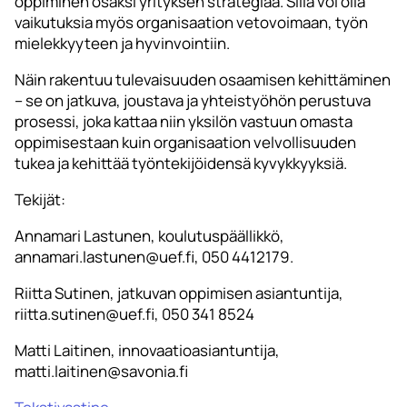
oppiminen osaksi yrityksen strategiaa. Sillä voi olla
vaikutuksia myös organisaation vetovoimaan, työn
mielekkyyteen ja hyvinvointiin.
Näin rakentuu tulevaisuuden osaamisen kehittäminen
– se on jatkuva, joustava ja yhteistyöhön perustuva
prosessi, joka kattaa niin yksilön vastuun omasta
oppimisestaan kuin organisaation velvollisuuden
tukea ja kehittää työntekijöidensä kyvykkyyksiä.
Tekijät:
Annamari Lastunen, koulutuspäällikkö,
annamari.lastunen@uef.fi, 050 4412179.
Riitta Sutinen, jatkuvan oppimisen asiantuntija,
riitta.sutinen@uef.fi, 050 341 8524
Matti Laitinen, innovaatioasiantuntija,
matti.laitinen@savonia.fi