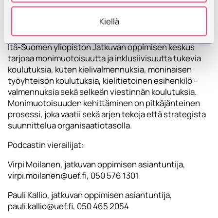
halua ymmärtää ja tulla ymmärretyksi.
Kiellä
Työkalut ja jatkuva kehittäminen
Itä-Suomen yliopiston Jatkuvan oppimisen keskus
tarjoaa monimuotoisuutta ja inklusiivisuutta tukevia
koulutuksia, kuten kielivalmennuksia, moninaisen
työyhteisön koulutuksia, kielitietoinen esihenkilö -
valmennuksia sekä selkeän viestinnän koulutuksia.
Monimuotoisuuden kehittäminen on pitkäjänteinen
prosessi, joka vaatii sekä arjen tekoja että strategista
suunnittelua organisaatiotasolla.
Podcastin vierailijat:
Virpi Moilanen, jatkuvan oppimisen asiantuntija,
virpi.moilanen@uef.fi, 050 576 1301
Pauli Kallio, jatkuvan oppimisen asiantuntija,
pauli.kallio@uef.fi, 050 465 2054