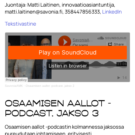
Juontaja: Matti Laitinen, innovaatioasiantuntija,
matti.laitinen@savonia.fi, 358447856333,
LinkedIn
Tekstivastine
SavoniaAMK
·
Osaamisen aallot -podcast, jakso 2
Osaamisen aallot -
podcast, jakso 3
Osaamisen aallot -podcastin kolmannessa jaksossa
pureudutaan johtamiseen, erityisesti