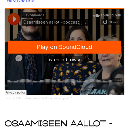
Tekstivastine
SavoniaAMK
·
Osaamiseen aallot -podcast, jakso 1
Osaamiseen aallot -