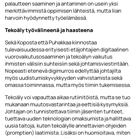
palautteen saaminen ja antaminen on usein yksi
merkittävimmistä oppimisen lähteistä, mutta liian
harvoin hyödynnetty työelämässä.
Tekoäly työvälineenä ja haasteena
Sekä Koposta että Puhakkaa kiinnostaa
tulevaisuudessa erityisesti etäjohtajien digitaalinen
vuorovaikutusosaaminen ja tekoälyn vaikutus
ihmisten välisiin suhteisiin sekä johtamisviestintään.
Nopeasti etenevä digimurros edellyttää johtajilta
myös uudistumiskyvykkyyden vahvistamista sekä
omassa toiminnassa, mutta myös tiimin tukemisessa.
Tekoäly voi vapauttaa aikaa rutiinitöistä, mutta se tuo
mukanaan muutosvastarintaa ja eettisiä kysymyksiä.
Johtajan on tunnistettava tiimin jäsenten tunteet,
tuettava uuden teknologian omaksumista ja hallittava
uusia taitoja, kuten tekoälylle annettavien ohjeiden
(promptien) laatimista. Lisäksi on huomioitava, miten