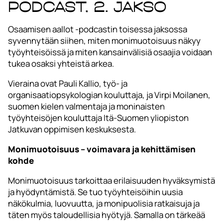
podcast, 2. jakso
Osaamisen aallot -podcastin toisessa jaksossa
syvennytään siihen, miten monimuotoisuus näkyy
työyhteisöissä ja miten kansainvälisiä osaajia voidaan
tukea osaksi yhteistä arkea.
Vieraina ovat Pauli Kallio, työ- ja
organisaatiopsykologian kouluttaja, ja Virpi Moilanen,
suomen kielen valmentaja ja moninaisten
työyhteisöjen kouluttaja Itä-Suomen yliopiston
Jatkuvan oppimisen keskuksesta.
Monimuotoisuus – voimavara ja kehittämisen
kohde
Monimuotoisuus tarkoittaa erilaisuuden hyväksymistä
ja hyödyntämistä. Se tuo työyhteisöihin uusia
näkökulmia, luovuutta, ja monipuolisia ratkaisuja ja
täten myös taloudellisia hyötyjä. Samalla on tärkeää