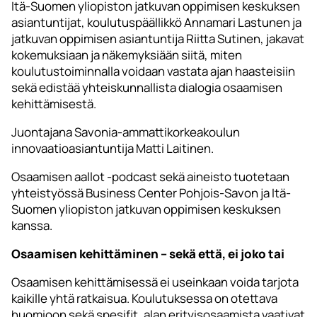
Itä-Suomen yliopiston jatkuvan oppimisen keskuksen
asiantuntijat, koulutuspäällikkö Annamari Lastunen ja
jatkuvan oppimisen asiantuntija Riitta Sutinen, jakavat
kokemuksiaan ja näkemyksiään siitä, miten
koulutustoiminnalla voidaan vastata ajan haasteisiin
sekä edistää yhteiskunnallista dialogia osaamisen
kehittämisestä.
Juontajana Savonia-ammattikorkeakoulun
innovaatioasiantuntija Matti Laitinen.
Osaamisen aallot -podcast sekä aineisto tuotetaan
yhteistyössä Business Center Pohjois-Savon ja Itä-
Suomen yliopiston jatkuvan oppimisen keskuksen
kanssa.
Osaamisen kehittäminen – sekä että, ei joko tai
Osaamisen kehittämisessä ei useinkaan voida tarjota
kaikille yhtä ratkaisua. Koulutuksessa on otettava
huomioon sekä spesifit, alan erityisosaamista vaativat