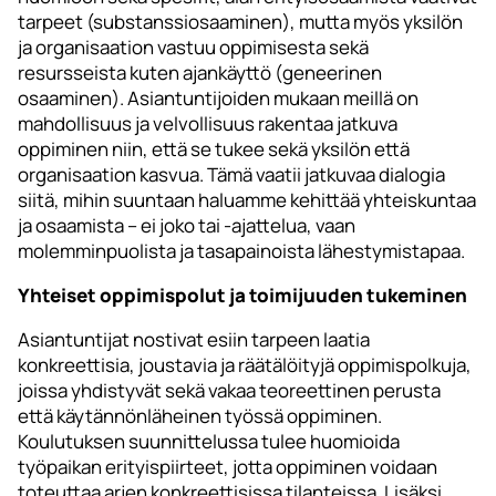
tarpeet (substanssiosaaminen), mutta myös yksilön
ja organisaation vastuu oppimisesta sekä
resursseista kuten ajankäyttö (geneerinen
osaaminen). Asiantuntijoiden mukaan meillä on
mahdollisuus ja velvollisuus rakentaa jatkuva
oppiminen niin, että se tukee sekä yksilön että
organisaation kasvua. Tämä vaatii jatkuvaa dialogia
siitä, mihin suuntaan haluamme kehittää yhteiskuntaa
ja osaamista – ei joko tai -ajattelua, vaan
molemminpuolista ja tasapainoista lähestymistapaa.
Yhteiset oppimispolut ja toimijuuden tukeminen
Asiantuntijat nostivat esiin tarpeen laatia
konkreettisia, joustavia ja räätälöityjä oppimispolkuja,
joissa yhdistyvät sekä vakaa teoreettinen perusta
että käytännönläheinen työssä oppiminen.
Koulutuksen suunnittelussa tulee huomioida
työpaikan erityispiirteet, jotta oppiminen voidaan
toteuttaa arjen konkreettisissa tilanteissa. Lisäksi