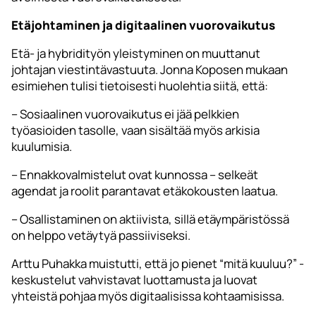
Etäjohtaminen ja digitaalinen vuorovaikutus
Etä- ja hybridityön yleistyminen on muuttanut
johtajan viestintävastuuta. Jonna Koposen mukaan
esimiehen tulisi tietoisesti huolehtia siitä, että:
– Sosiaalinen vuorovaikutus ei jää pelkkien
työasioiden tasolle, vaan sisältää myös arkisia
kuulumisia.
– Ennakkovalmistelut ovat kunnossa – selkeät
agendat ja roolit parantavat etäkokousten laatua.
– Osallistaminen on aktiivista, sillä etäympäristössä
on helppo vetäytyä passiiviseksi.
Arttu Puhakka muistutti, että jo pienet “mitä kuuluu?” -
keskustelut vahvistavat luottamusta ja luovat
yhteistä pohjaa myös digitaalisissa kohtaamisissa.