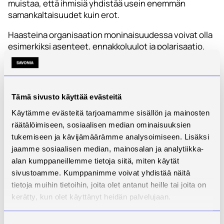
muistaa, että ihmisiä yhdistää usein enemmän
samankaltaisuudet kuin erot.
Haasteina organisaation moninaisuudessa voivat olla
esimerkiksi asenteet, ennakkoluulot ja polarisaatio.
Näiden tunnistaminen ja käsittely edellyttävät
tietoista johtajuutta, avointa keskustelua sekä
valmiutta tarkastella omia ajatusvinoumia, joita
tilanteiseen voi omassa ajattelussaan liittyä.
Tämä sivusto käyttää evästeitä
Tietoinen johtajuus ja yhteisön tuki
Käytämme evästeitä tarjoamamme sisällön ja mainosten
räätälöimiseen, sosiaalisen median ominaisuuksien
Tietoinen johtajuus tarkoittaa omien asenteiden ja
tukemiseen ja kävijämäärämme analysoimiseen. Lisäksi
sokeiden pisteiden tunnistamista sekä esimerkin
jaamme sosiaalisen median, mainosalan ja analytiikka-
näyttämistä arjessa. Johtajilla on vastuu tuntea tasa-
alan kumppaneillemme tietoja siitä, miten käytät
arvo- ja yhdenvertaisuuslainsäädännön periaatteet
sivustoamme. Kumppanimme voivat yhdistää näitä
sekä rakentaa selkeän viestinnän ja hyvän
tietoja muihin tietoihin, joita olet antanut heille tai joita on
perehdytyksen käytäntöjä.
kerätty, kun olet käyttänyt heidän palvelujaan.
Monimuotoisuuden edistäminen ei kuitenkaan ole
vain esihenkilöiden vastuulla. Jokainen työntekijä voi
Suostumuksen