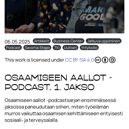
06.05.2025
Artikkelit
Business Center
Jatkuva oppiminen
Podcast
Savonia Stage
TKI
Uutiset
Yrityksille
This work is licensed under
CC BY-SA 4.0
Osaamiseen aallot -
podcast, 1. jakso
Osaamiseen aallot -podcastsarjan ensimmäisessä
jaksossa paneudutaan siihen, miten työelämän
murros vaikuttaa osaamisen kehittämiseen erityisesti
sosiaali- ja terveysalalla.