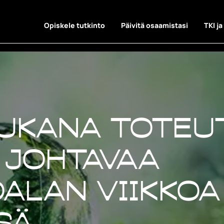
Opiskele tutkinto
Päivitä osaamistasi
TKI ja
mukana toteu
 johtavaa
alan viikkoa
sä