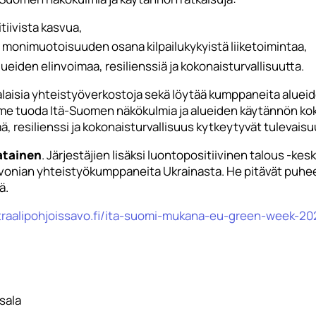
tiivista kasvua,
 monimuotoisuuden osana kilpailukykyistä liiketoimintaa,
lueiden elinvoimaa, resilienssiä ja kokonaisturvallisuutta.
aisia yhteistyöverkostoja sekä löytää kumppaneita alueid
mme tuoda Itä-Suomen näkökulmia ja alueiden käytännön ko
mä, resilienssi ja kokonaisturvallisuus kytkeytyvät tulevai
Katainen
. Järjestäjien lisäksi luontopositiivinen talous -ke
vonian yhteistyökumppaneita Ukrainasta. He pitävät puhee
ä.
eutraalipohjoissavo.fi/ita-suomi-mukana-eu-green-week-2
sala