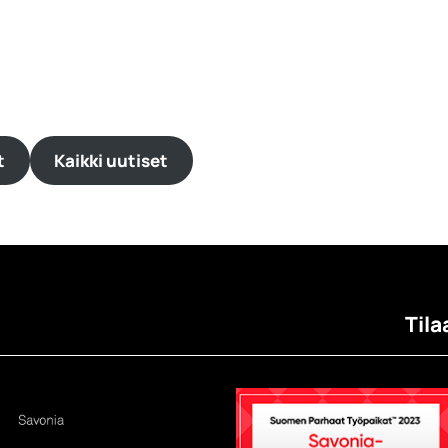
t
Kaikki uutiset
Tila