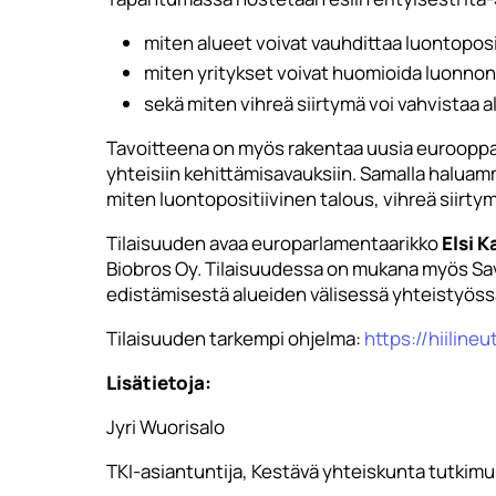
miten alueet voivat vauhdittaa luontoposi
miten yritykset voivat huomioida luonnon
sekä miten vihreä siirtymä voi vahvistaa a
Tavoitteena on myös rakentaa uusia eurooppal
yhteisiin kehittämisavauksiin. Samalla halua
miten luontopositiivinen talous, vihreä siirty
Tilaisuuden avaa europarlamentaarikko
Elsi 
Biobros Oy. Tilaisuudessa on mukana myös Sa
edistämisestä alueiden välisessä yhteistyöss
Tilaisuuden tarkempi ohjelma:
https://hiilin
Lisätietoja:
Jyri Wuorisalo
TKI-asiantuntija, Kestävä yhteiskunta tutkimu