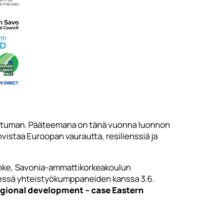
ahtuman. Pääteemana on tänä vuonna luonnon
hvistaa Euroopan vaurautta, resilienssiä ja
hanke, Savonia-ammattikorkeakoulun
dessä yhteistyökumppaneiden kanssa 3.6.
egional development – case Eastern