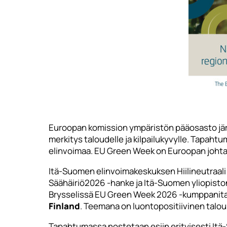
Euroopan komission ympäristön pääosasto jä
merkitys taloudelle ja kilpailukyvylle. Tapaht
elinvoimaa. EU Green Week on Euroopan johta
Itä-Suomen elinvoimakeskuksen Hiilineutraali
Säähäiriö2026 -hanke ja Itä-Suomen yliopist
Brysselissä EU Green Week 2026 -kumppani
Finland
. Teemana on luontopositiivinen talous
Tapahtumassa nostetaan esiin erityisesti Itä