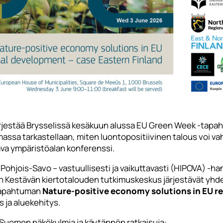
rjestää Brysselissä kesäkuun alussa EU Green Week -tap
umassa tarkastellaan, miten luontopositiivinen talous voi va
va ympäristöalan konferenssi.
 Pohjois-Savo – vastuullisesti ja vaikuttavasti (HIPOVA) -
on Kestävän kiertotalouden tutkimuskeskus järjestävät yh
tapahtuman
Nature-positive economy solutions in EU r
 ja aluekehitys.
-Suomen näkökulmia ja käytännön ratkaisuja: