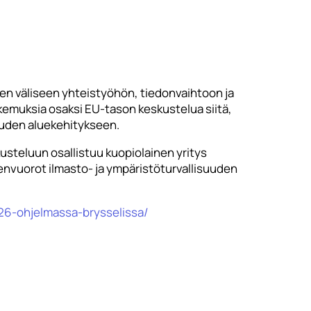
en väliseen yhteistyöhön, tiedonvaihtoon ja
kemuksia osaksi EU-tason keskustelua siitä,
suuden aluekehitykseen.
skusteluun osallistuu kuopiolainen yritys
nvuorot ilmasto- ja ympäristöturvallisuuden
026-ohjelmassa-brysselissa/