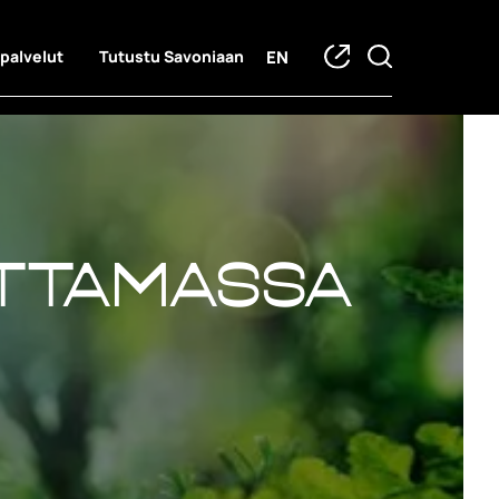
EN
 palvelut
Tutustu Savoniaan
ttamassa