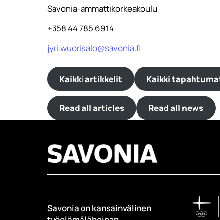
Savonia-ammattikorkeakoulu
+358 44 785 6914
jyri.wuorisalo@savonia.fi
Kaikki artikkelit
Kaikki tapahtuma
Read all articles
Read all news
Savonia on kansainvälinen
työelämäläheinen