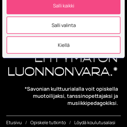
Salli kaikki
KULTTUURIALA
Salli valinta
Tällä menolla
luovuus on
Kiellä
ehtymätön
luonnonvara.*
*Savonian kulttuurialalla voit opiskella
muotoilijaksi, tanssinopettajaksi ja
musiikkipedagokiksi.
Etusivu
Opiskele tutkinto
Löydä koulutusalasi