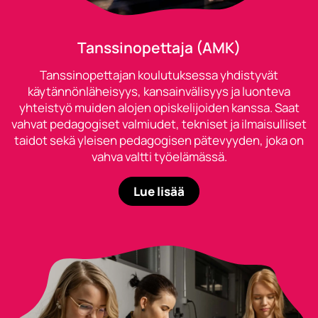
Tanssinopettaja (AMK)
Tanssinopettajan koulutuksessa yhdistyvät
käytännönläheisyys, kansainvälisyys ja luonteva
yhteistyö muiden alojen opiskelijoiden kanssa. Saat
vahvat pedagogiset valmiudet, tekniset ja ilmaisulliset
taidot sekä yleisen pedagogisen pätevyyden, joka on
vahva valtti työelämässä.
Lue lisää