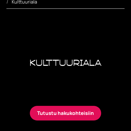
Kulttuuriala
Kulttuuriala
Kouluttaudu muotoilijaksi,
musiikkipedagogiksi tai tanssinopettajaksi
ja suuntaa kulttuurialalle.
Tutustu hakukohteisiin