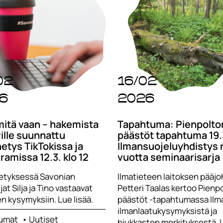
02
16/02
6
2026
mitä vaan – hakemista
Tapahtuma: Pienpolto
ille suunnattu
päästöt tapahtuma 19.
hetys TikTokissa ja
Ilmansuojeluyhdistys 
ramissa 12.3. klo 12
vuotta seminaarisarja
hetyksessä Savonian
Ilmatieteen laitoksen pääjo
jat Silja ja Tino vastaavat
Petteri Taalas kertoo Pienp
en kysymyksiin. Lue lisää.
päästöt -tapahtumassa Ilma
ilmanlaatukysymyksistä ja
umat
Uutiset
hiukkasten merkityksestä. 