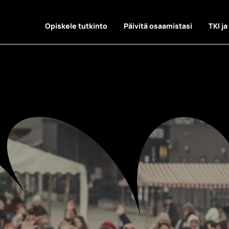
Opiskele tutkinto
Päivitä osaamistasi
TKI ja
at