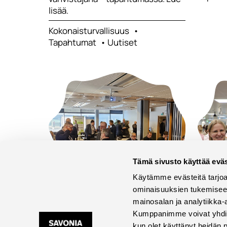
lisää.
Kokonaisturvallisuus
Tapahtumat
Uutiset
Tämä sivusto käyttää eväs
Käytämme evästeitä tarjoa
09/02
04/
ominaisuuksien tukemisee
mainosalan ja analytiikka-
2026
202
Kumppanimme voivat yhdistää 
kun olet käyttänyt heidän 