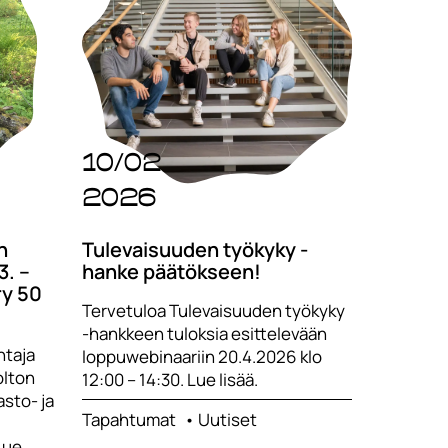
10/02
2026
n
Tulevaisuuden työkyky -
3. –
hanke päätökseen!
ry 50
Tervetuloa Tulevaisuuden työkyky
-hankkeen tuloksia esittelevään
htaja
loppuwebinaariin 20.4.2026 klo
olton
12:00 – 14:30. Lue lisää.
sto- ja
Tapahtumat
Uutiset
Lue