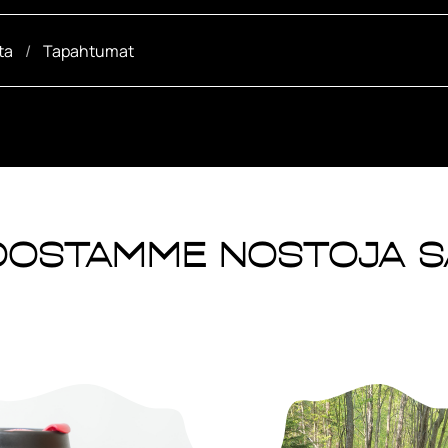
ta
Tapahtumat
koostamme nostoja 