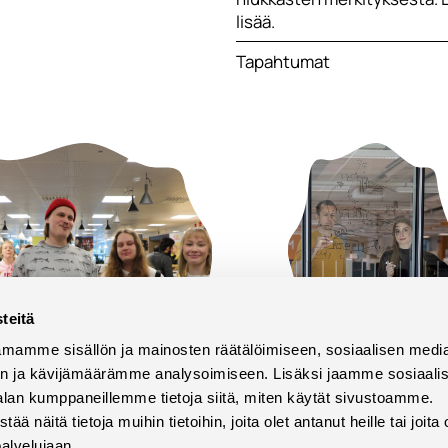
lisää.
Tapahtumat
teitä
mamme sisällön ja mainosten räätälöimiseen, sosiaalisen medi
02
02/02
n ja kävijämäärämme analysoimiseen. Lisäksi jaamme sosiaali
alan kumppaneillemme tietoja siitä, miten käytät sivustoamme.
6
2026
näitä tietoja muihin tietoihin, joita olet antanut heille tai joita 
palvelujaan.