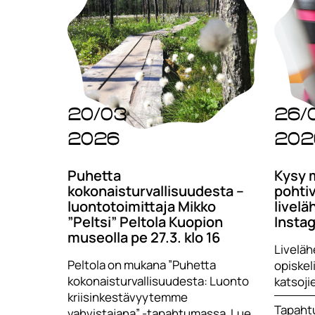
20/03
26/
2026
202
Puhetta
Kysy 
kokonaisturvallisuudesta –
pohtiv
luontotoimittaja Mikko
livelä
”Peltsi” Peltola Kuopion
Instag
museolla pe 27.3. klo 16
Livelä
Peltola on mukana ”Puhetta
opiskeli
kokonaisturvallisuudesta: Luonto
katsoji
kriisinkestävyytemme
Tapaht
vahvistajana” -tapahtumassa. Lue