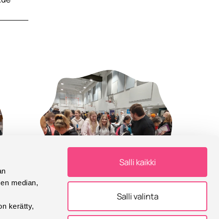
Salli kaikki
an
16/01
sen median,
Salli valinta
2026
on kerätty,