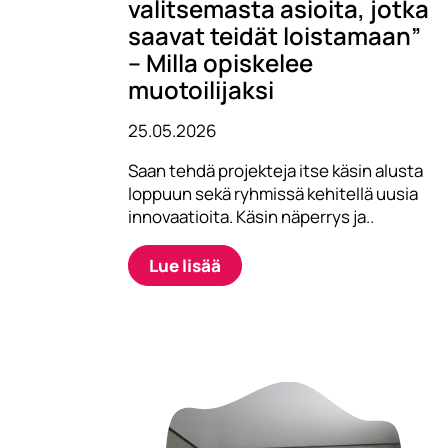
valitsemasta asioita, jotka
saavat teidät loistamaan”
– Milla opiskelee
muotoilijaksi
25.05.2026
Saan tehdä projekteja itse käsin alusta
loppuun sekä ryhmissä kehitellä uusia
innovaatioita. Käsin näperrys ja..
Lue lisää