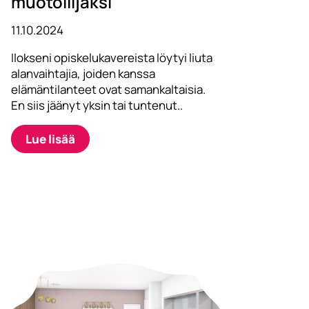
muotoilijaksi
11.10.2024
Ilokseni opiskelukavereista löytyi liuta
alanvaihtajia, joiden kanssa
elämäntilanteet ovat samankaltaisia.
En siis jäänyt yksin tai tuntenut..
Lue lisää