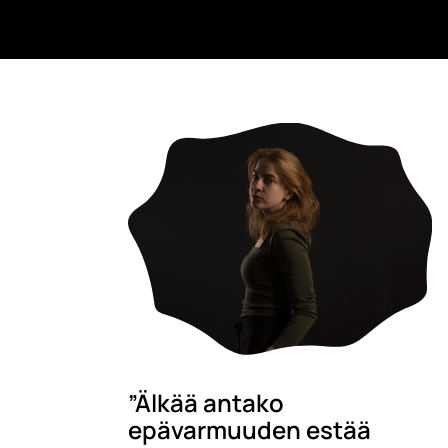
”Älkää antako
epävarmuuden estää