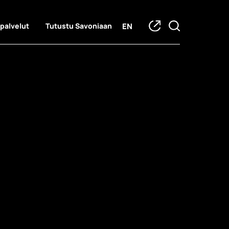
EN
 palvelut
Tutustu Savoniaan
piskelijatar