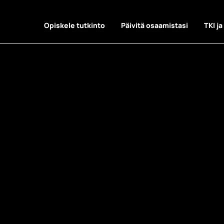
Opiskele tutkinto
Päivitä osaamistasi
TKI ja
: Muotoilun o