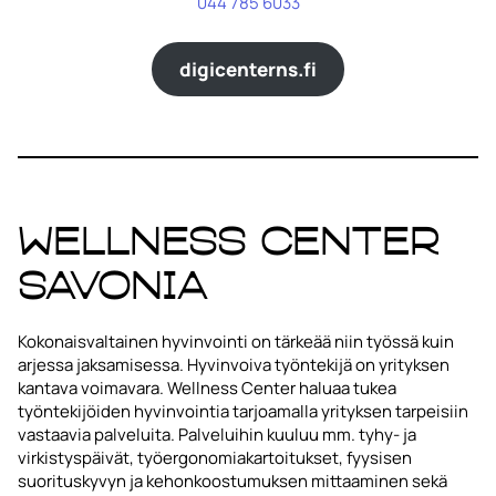
044 785 6033
digicenterns.fi
Wellness Center
Savonia
Kokonaisvaltainen hyvinvointi on tärkeää niin työssä kuin
arjessa jaksamisessa. Hyvinvoiva työntekijä on yrityksen
kantava voimavara. Wellness Center haluaa tukea
työntekijöiden hyvinvointia tarjoamalla yrityksen tarpeisiin
vastaavia palveluita. Palveluihin kuuluu mm. tyhy- ja
virkistyspäivät, työergonomiakartoitukset, fyysisen
suorituskyvyn ja kehonkoostumuksen mittaaminen sekä