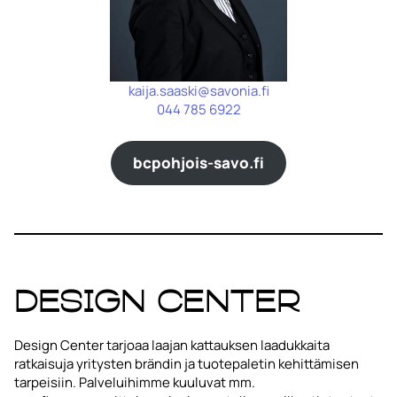
kaija.saaski@savonia.fi
044 785 6922
bcpohjois-savo.fi
Design Center
Design Center tarjoaa laajan kattauksen laadukkaita
ratkaisuja yritysten brändin ja tuotepaletin kehittämisen
tarpeisiin. Palveluihimme kuuluvat mm.