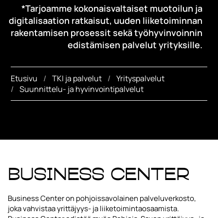
*Tarjoamme kokonaisvaltaiset muotoilun ja
digitalisaation ratkaisut, uuden liiketoiminnan
rakentamisen prosessit sekä työhyvinvoinnin
edistämisen palvelut yrityksille.
Etusivu
TKI ja palvelut
Yrityspalvelut
Suunnittelu- ja hyvinvointipalvelut
Business Center
Business Center on pohjoissavolainen palveluverkosto,
joka vahvistaa yrittäjyys- ja liiketoimintaosaamista.