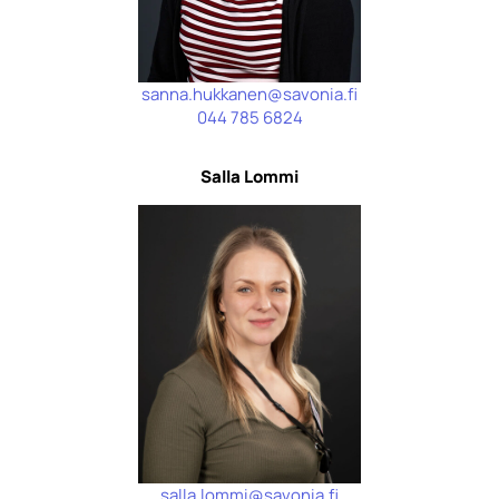
sanna.hukkanen@savonia.fi
044 785 6824
Salla Lommi
salla.lommi@savonia.fi