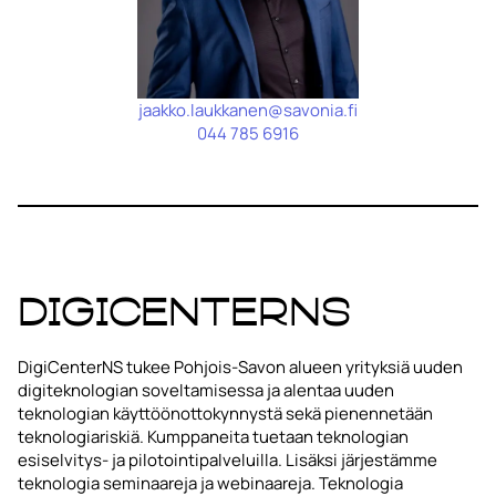
jaakko.laukkanen@savonia.fi
044 785 6916
DigiCenterNS
DigiCenterNS tukee Pohjois-Savon alueen yrityksiä uuden
digiteknologian soveltamisessa ja alentaa uuden
teknologian käyttöönottokynnystä sekä pienennetään
teknologiariskiä. Kumppaneita tuetaan teknologian
esiselvitys- ja pilotointipalveluilla. Lisäksi järjestämme
teknologia seminaareja ja webinaareja. Teknologia