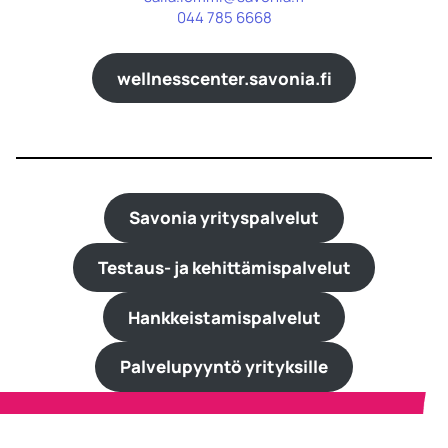
044 785 6668
wellnesscenter.savonia.fi
Savonia yrityspalvelut
Testaus- ja kehittämispalvelut
Hankkeistamispalvelut
Palvelupyyntö yrityksille