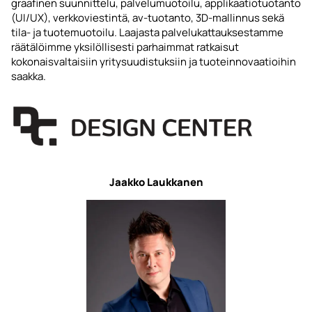
graafinen suunnittelu, palvelumuotoilu, applikaatiotuotanto
(UI/UX), verkkoviestintä, av-tuotanto, 3D-mallinnus sekä
tila- ja tuotemuotoilu. Laajasta palvelukattauksestamme
räätälöimme yksilöllisesti parhaimmat ratkaisut
kokonaisvaltaisiin yritysuudistuksiin ja tuoteinnovaatioihin
saakka.
Jaakko Laukkanen