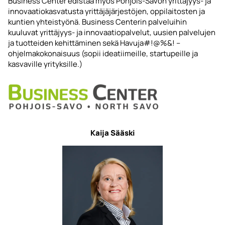
Business Center edistää myös Pohjois-Savon yrittäjyys- ja
innovaatiokasvatusta yrittäjäjärjestöjen, oppilaitosten ja
kuntien yhteistyönä. Business Centerin palveluihin
kuuluvat yrittäjyys- ja innovaatiopalvelut, uusien palvelujen
ja tuotteiden kehittäminen sekä Havuja#!@%&! –
ohjelmakokonaisuus (sopii ideatiimeille, startupeille ja
kasvaville yrityksille.)
Kaija Sääski