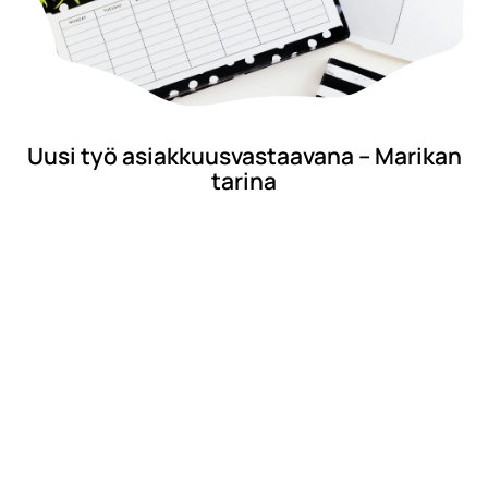
Uusi työ asiakkuusvastaavana – Marikan
tarina
17.01.2022
Olen työskennellyt ravintola-alalla koko työurani ajan,
eli reilut kymmenen vuotta. Viimeiset neljä vuotta olen
toiminut..
Lue lisää