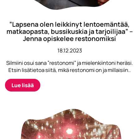
”Lapsena olen leikkinyt lentoemäntää,
matkaopasta, bussikuskia ja tarjoilijaa” –
Jenna opiskelee restonomiksi
18.12.2023
Silmiini osui sana ”restonomi” ja mielenkiintoni heräsi.
Etsin lisätietoa siitä, mikä restonomi on ja millaisiin..
Lue lisää