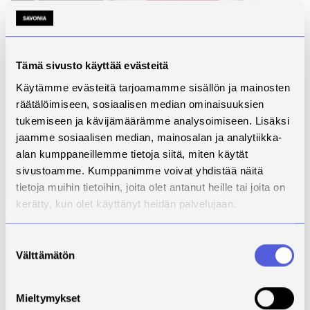
Tämä sivusto käyttää evästeitä
Käytämme evästeitä tarjoamamme sisällön ja mainosten
räätälöimiseen, sosiaalisen median ominaisuuksien
tukemiseen ja kävijämäärämme analysoimiseen. Lisäksi
Jenni Väisänen
jaamme sosiaalisen median, mainosalan ja analytiikka-
Vaikeuksien kautta
alan kumppaneillemme tietoja siitä, miten käytät
voittoon
sivustoamme. Kumppanimme voivat yhdistää näitä
tietoja muihin tietoihin, joita olet antanut heille tai joita on
Sain toisen lapseni kesken koulutuksen ja olin välillä
kerätty, kun olet käyttänyt heidän palvelujaan.
vuoden äitiyslomalla. Monta kertaa mielessä kävi, että
mitenkä tästä kaikesta oikein selvitään. Päätin
kuitenkin, että se mikä on aloitettu, viedään kunnialla
Suostumuksen
loppuun saakka. Opiskelu tasapainoillen kahden
Välttämätön
valinta
pienen lapsen, perhe-elämän, opiskelun ja vuorotyön
välillä on rankinta, mitä olen elämässäni tähän asti
Mieltymykset
kokenut. Uusia haasteita lähdin hakemaan ja niitä