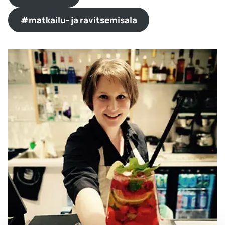
#matkailu- ja ravitsemisala