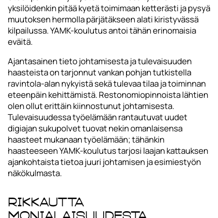
yksilöidenkin pitää kyetä toimimaan ketterästi ja pysyä
muutoksen hermolla pärjätäkseen alati kiristyvässä
kilpailussa. YAMK-koulutus antoi tähän erinomaisia
eväitä.
Ajantasainen tieto johtamisesta ja tulevaisuuden
haasteista on tarjonnut vankan pohjan tutkistella
ravintola-alan nykyistä sekä tulevaa tilaa ja toiminnan
eteenpäin kehittämistä. Restonomiopinnoista lähtien
olen ollut erittäin kiinnostunut johtamisesta.
Tulevaisuudessa työelämään rantautuvat uudet
digiajan sukupolvet tuovat nekin omanlaisensa
haasteet mukanaan työelämään; tähänkin
haasteeseen YAMK-koulutus tarjosi laajan kattauksen
ajankohtaista tietoa juuri johtamisen ja esimiestyön
näkökulmasta.
Rikkautta
monialaisuudesta