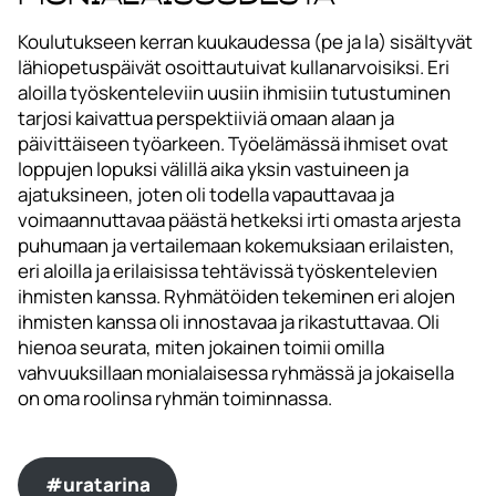
Koulutukseen kerran kuukaudessa (pe ja la) sisältyvät
lähiopetuspäivät osoittautuivat kullanarvoisiksi. Eri
aloilla työskenteleviin uusiin ihmisiin tutustuminen
tarjosi kaivattua perspektiiviä omaan alaan ja
päivittäiseen työarkeen. Työelämässä ihmiset ovat
loppujen lopuksi välillä aika yksin vastuineen ja
ajatuksineen, joten oli todella vapauttavaa ja
voimaannuttavaa päästä hetkeksi irti omasta arjesta
puhumaan ja vertailemaan kokemuksiaan erilaisten,
eri aloilla ja erilaisissa tehtävissä työskentelevien
ihmisten kanssa. Ryhmätöiden tekeminen eri alojen
ihmisten kanssa oli innostavaa ja rikastuttavaa. Oli
hienoa seurata, miten jokainen toimii omilla
vahvuuksillaan monialaisessa ryhmässä ja jokaisella
on oma roolinsa ryhmän toiminnassa.
#uratarina