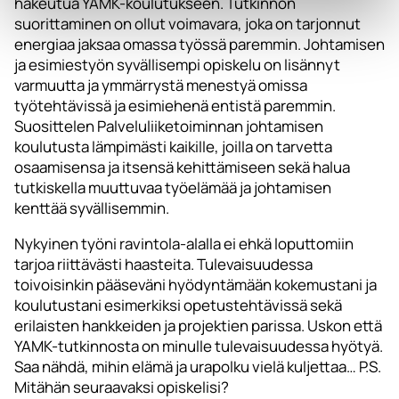
hakeutua YAMK-koulutukseen. Tutkinnon
suorittaminen on ollut voimavara, joka on tarjonnut
energiaa jaksaa omassa työssä paremmin. Johtamisen
ja esimiestyön syvällisempi opiskelu on lisännyt
varmuutta ja ymmärrystä menestyä omissa
työtehtävissä ja esimiehenä entistä paremmin.
Suosittelen Palveluliiketoiminnan johtamisen
koulutusta lämpimästi kaikille, joilla on tarvetta
osaamisensa ja itsensä kehittämiseen sekä halua
tutkiskella muuttuvaa työelämää ja johtamisen
kenttää syvällisemmin.
Nykyinen työni ravintola-alalla ei ehkä loputtomiin
tarjoa riittävästi haasteita. Tulevaisuudessa
toivoisinkin pääseväni hyödyntämään kokemustani ja
koulutustani esimerkiksi opetustehtävissä sekä
erilaisten hankkeiden ja projektien parissa. Uskon että
YAMK-tutkinnosta on minulle tulevaisuudessa hyötyä.
Saa nähdä, mihin elämä ja urapolku vielä kuljettaa… P.S.
Mitähän seuraavaksi opiskelisi?