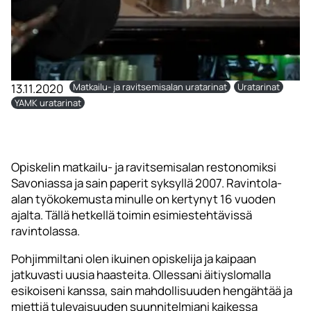
13.11.2020
Matkailu- ja ravitsemisalan uratarinat
Uratarinat
YAMK uratarinat
Opiskelin matkailu- ja ravitsemisalan restonomiksi
Savoniassa ja sain paperit syksyllä 2007. Ravintola-
alan työkokemusta minulle on kertynyt 16 vuoden
ajalta. Tällä hetkellä toimin esimiestehtävissä
ravintolassa.
Pohjimmiltani olen ikuinen opiskelija ja kaipaan
jatkuvasti uusia haasteita. Ollessani äitiyslomalla
esikoiseni kanssa, sain mahdollisuuden hengähtää ja
miettiä tulevaisuuden suunnitelmiani kaikessa