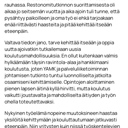
rauhassa. Restonomitutkinnon suorittamisesta oli
aikaa jo seitsemän vuotta ja aika ajoin tuli tunne, että
pysähtyy paikoilleen ja oma työ ei ehkä tarjoakaan
enää riittävästi haasteita ja pitää kehittää itseään
eteenpäin.
Valtava tiedon jano, tarve kehittää itseään ja oppia
uutta ajoivatkin tutkailemaan uusia
koulutusmahdollisuuksia. En ollut kuitenkaan valmis
hylkäämään täysin ravintola-alaa ja hankkimaani
koulutusta, joten YAMK ja palveluliiketoiminnan
johtamisen tutkinto tuntui luonnolliselta jatkolta
osaamiseni kehittämiselle. Opintojen aloittaminen
pienen lapsen äitinä kyllä hirvitti, mutta koulutus
vaikutti joustavalta ja mahdolliselta äitiyden ja työn
ohella toteutettavaksi.
Nykyinen työelämä nopeine muutoksineen haastaa
yksilöitä kehittymään ja kouluttautumaan jatkuvasti
eteenpäin. Niin yritysten kuin niissä työskentelevien