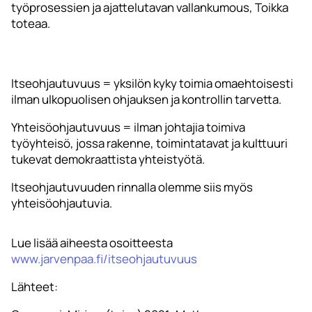
työprosessien ja ajattelutavan vallankumous, Toikka
toteaa.
Itseohjautuvuus = yksilön kyky toimia omaehtoisesti
ilman ulkopuolisen ohjauksen ja kontrollin tarvetta.
Yhteisöohjautuvuus = ilman johtajia toimiva
työyhteisö, jossa rakenne, toimintatavat ja kulttuuri
tukevat demokraattista yhteistyötä.
Itseohjautuvuuden rinnalla olemme siis myös
yhteisöohjautuvia.
Lue lisää aiheesta osoitteesta
www.jarvenpaa.fi/itseohjautuvuus
Lähteet: