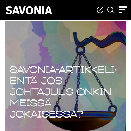
Savonia-artikkeli:
Entä jos
johtajuus onkin
meissä
jokaisessa?