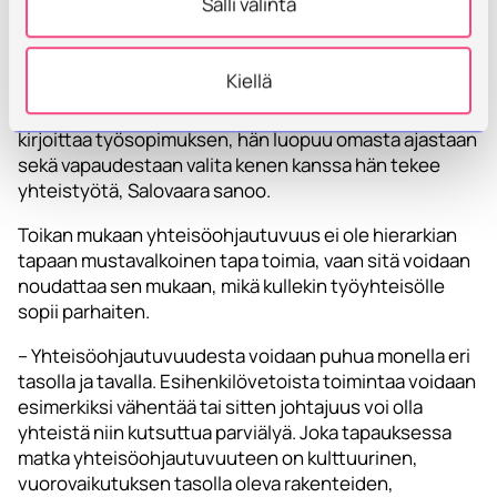
Salli valinta
ihmistyön järjestämisen mallia, joka sopisi aina
kaikkialle ja ikuisesti.
Kiellä
– Hierarkiaa harvemmin kuitenkaan
kyseenalaistetaan, vaikka siinä samalla, kun ihminen
kirjoittaa työsopimuksen, hän luopuu omasta ajastaan
sekä vapaudestaan valita kenen kanssa hän tekee
yhteistyötä, Salovaara sanoo.
Toikan mukaan yhteisöohjautuvuus ei ole hierarkian
tapaan mustavalkoinen tapa toimia, vaan sitä voidaan
noudattaa sen mukaan, mikä kullekin työyhteisölle
sopii parhaiten.
– Yhteisöohjautuvuudesta voidaan puhua monella eri
tasolla ja tavalla. Esihenkilövetoista toimintaa voidaan
esimerkiksi vähentää tai sitten johtajuus voi olla
yhteistä niin kutsuttua parviälyä. Joka tapauksessa
matka yhteisöohjautuvuuteen on kulttuurinen,
vuorovaikutuksen tasolla oleva rakenteiden,