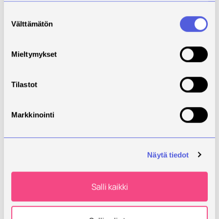
Suostumuksen
Välttämätön
valinta
Mieltymykset
Tilastot
Markkinointi
Yhteisöohjautuvuutta
Näytä tiedot
monella eri tasolla
Salovaaralta kysytään usein, että sopiiko
Salli kaikki
yhteisöohjautuvuus kaikille. Vastaus on: ei tietenkään.
Entä sopiiko hierarkia kaikille? Vastaus on: ei
tietenkään. Tämä siksi, ettei ole olemassa yhtä