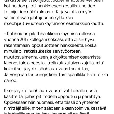
kotihoidon pilottihankkeeseen osallistuneiden
toimijoiden näkökulmasta. Kirja valottaa myös
valmentavan johtajuuden kytköksiä
itseohjautuvuuteen käytännön esimerkkien kautta.
– Kotihoidon pilottihankkeen käynnissä ollessa
vuonna 2017 kollegani hoksasi, että olisin hyvä
rakentamaan lopputuotteen hankkeesta, koska
minulla oli ratkaisukeskeisen työotteen,
muutosvalmennuksen ja kirjoittamisen osaamista.
Kiinnostuin aiheesta, ja olin aluksi aivan kujalla, mitä
koko itse- ja yhteisöohjautuvuus tarkoittaa,
Järvenpään kaupungin kehittämispäällikkö Kati Toikka
sanoo.
Itse- ja yhteisöohjautuvuus olivat Toikalle uusia
käsitteitä, joihin piti todella uppoutua ja perehtyä.
Oppiessaan hän huomasi, että tässä on yhteinen
nimittäjä sille, miten saadaan aikaan toimiva, kestävä
ja inhimillinen työelämä, jossa mieli on läsnä.