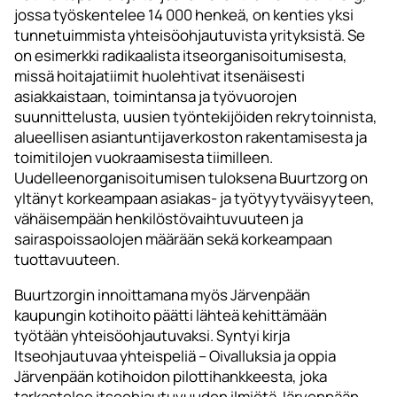
jossa työskentelee 14 000 henkeä, on kenties yksi
tunnetuimmista yhteisöohjautuvista yrityksistä. Se
on esimerkki radikaalista itseorganisoitumisesta,
missä hoitajatiimit huolehtivat itsenäisesti
asiakkaistaan, toimintansa ja työvuorojen
suunnittelusta, uusien työntekijöiden rekrytoinnista,
alueellisen asiantuntijaverkoston rakentamisesta ja
toimitilojen vuokraamisesta tiimilleen.
Uudelleenorganisoitumisen tuloksena Buurtzorg on
yltänyt korkeampaan asiakas- ja työtyytyväisyyteen,
vähäisempään henkilöstövaihtuvuuteen ja
sairaspoissaolojen määrään sekä korkeampaan
tuottavuuteen.
Buurtzorgin innoittamana myös Järvenpään
kaupungin kotihoito päätti lähteä kehittämään
työtään yhteisöohjautuvaksi. Syntyi kirja
Itseohjautuvaa yhteispeliä – Oivalluksia ja oppia
Järvenpään kotihoidon pilottihankkeesta, joka
tarkastelee itseohjautuvuuden ilmiötä Järvenpään