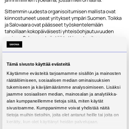
Sittemmin uudesta organisoitumisen mallista ovat
kiinnostuneet useat yritykset ympäri Suomen. Toikka
ja Salovaara ovat päässeet työskentelemään
tahoillaan kokopäiväisesti yhteisöohjautuvuuden
parissa. Salovaara työstää tutkimusta aiheenaan
ruohonjuuritason aloitteiden eteneminen
organisaatioissa ja Toikka huolehtii puolestaan
yhteisöohjautuvuuden toteutumisesta Järvenpään
kaupungissa. Tällä hetkellä Järvenpäässä on
Tämä sivusto käyttää evästeitä
käynnissä varhaiskasvatuksen pilottihanke. Lisäksi
Käytämme evästeitä tarjoamamme sisällön ja mainosten
yhteisöohjautuvuuskokeiluja tehdään muun muassa
räätälöimiseen, sosiaalisen median ominaisuuksien
konsernipalveluissa.
tukemiseen ja kävijämäärämme analysoimiseen. Lisäksi
jaamme sosiaalisen median, mainosalan ja analytiikka-
– Teemme myös yhteistyötä Pohjois-Savoon
alan kumppaneillemme tietoja siitä, miten käytät
sijoittuvan Polkuja yhteisöohjautuvuuteen
sivustoamme. Kumppanimme voivat yhdistää näitä
vanhustyössä -hankkeen parissa, Toikka sanoo.
tietoja muihin tietoihin, joita olet antanut heille tai joita on
kerätty, kun olet käyttänyt heidän palvelujaan.