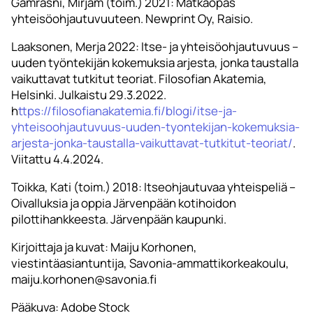
Gamrasni, Mirjam (toim.) 2021: Matkaopas
yhteisöohjautuvuuteen. Newprint Oy, Raisio.
Laaksonen, Merja 2022: Itse- ja yhteisöohjautuvuus –
uuden työntekijän kokemuksia arjesta, jonka taustalla
vaikuttavat tutkitut teoriat. Filosofian Akatemia,
Helsinki. Julkaistu 29.3.2022.
h
ttps://filosofianakatemia.fi/blogi/itse-ja-
yhteisoohjautuvuus-uuden-tyontekijan-kokemuksia-
arjesta-jonka-taustalla-vaikuttavat-tutkitut-teoriat/
.
Viitattu 4.4.2024.
Toikka, Kati (toim.) 2018: Itseohjautuvaa yhteispeliä –
Oivalluksia ja oppia Järvenpään kotihoidon
pilottihankkeesta. Järvenpään kaupunki.
Kirjoittaja ja kuvat: Maiju Korhonen,
viestintäasiantuntija, Savonia-ammattikorkeakoulu,
maiju.korhonen@savonia.fi
Pääkuva: Adobe Stock