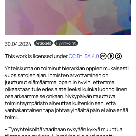
30.04.2024
Artikkelit
Hyvinvointi
This work is licensed under
CC BY-SA 4.0
Yhteiskunta on toiminut hierarkian oppien mukaisesti
vuosisatojen ajan. Ihmisten arvottaminen on
juurtunut elämäämme jopa niin hyvin, ettemme
oikeastaan tule edes ajatelleeksi kuinka luonnollinen
osa arkeamme se onkaan. Nykypäivän muuttuva
toimintaympäristö aiheuttaa kuitenkin sen, että
vanhakantainen tapa johtaa ylhäältä päin ei aina enää
toimi.
– Työyhteisöiltä vaaditaan nykyään kykyä muuntua