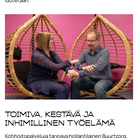
luotetaan.
Toimiva, kestävä ja
inhimillinen työelämä
Kotihoitopalveluja tarjoava hollantilainen Buurtzorg,