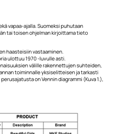
 sekä vapaa-ajalla. Suomeksi puhutaan
än tai toisen ohjelman kirjoittama tieto
ien haasteisiin vastaaminen.
ia ulottuu 1970 -luvulle asti.
onaisuuksien välille rakennettujen suhteiden,
annan toiminnalle yksiselitteisen ja tarkasti
n perusajatusta on Vennin diagrammi (Kuva 1.),