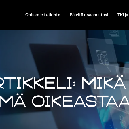
Opiskele tutkinto
Päivitä osaamistasi
TKI ja
tikkeli: Mikä
mä oikeasta