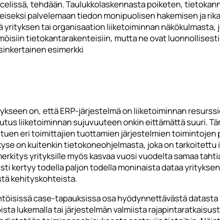
xcelissä, tehdään. Taulukkolaskennasta poiketen, tietokan
tteiseksi palvelemaan tiedon monipuolisen hakemisen ja rik
 yrityksen tai organisaation liiketoiminnan näkökulmasta, j
isiin tietokantarakenteisiin, mutta ne ovat luonnollisest
sinkertainen esimerkki
ykseen on, että ERP-järjestelmä on liiketoiminnan resurssi
utus liiketoiminnan sujuvuuteen onkin eittämättä suuri. T
htuen eri toimittajien tuottamien järjestelmien toimintojen
kyse on kuitenkin tietokoneohjelmasta, joka on tarkoitettu i
erkitys yrityksille myös kasvaa vuosi vuodelta samaa tahti
esti kertyy todella paljon todella moninaista dataa yrityks
stä kehityskohteista.
htöisissä case-tapauksissa osa hyödynnettävästä datasta s
ista lukemalla tai järjestelmän valmiista rajapintaratkais