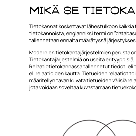
Mikä se tietok
Tietokannat koskettavat lähestulkoon kaikkia 
tietokannoista, englanniksi termi on ”database”
tallennetaan ennalta määrätyssä järjestykse
Modernien tietokantajärjestelmien perusta on 
Tietokantajärjestelmiä on useita erityyppisiä, m
Relaatiotietokannassa tallennetut tiedot, eli 
eli relaatioiden kautta. Tietueiden relaatiot t
määritellyn tavan kuvata tietueiden välisiä re
jota voidaan soveltaa kuvastamaan tietuekokon