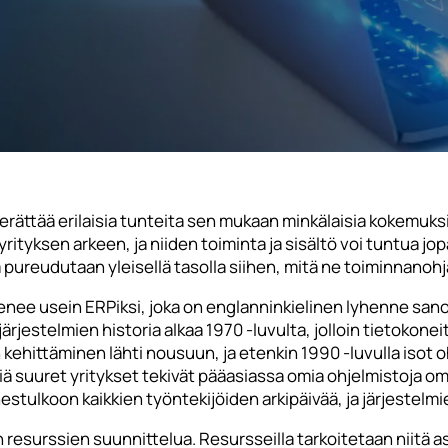
ättää erilaisia tunteita sen mukaan minkälaisia kokemuksia
yrityksen arkeen, ja niiden toiminta ja sisältö voi tuntua j
sa pureudutaan yleisellä tasolla siihen, mitä ne toiminnanoh
nee usein ERPiksi, joka on englanninkielinen lyhenne sano
ärjestelmien historia alkaa 1970 -luvulta, jolloin tietokone
 kehittäminen lähti nousuun, ja etenkin 1990 -luvulla isot 
miä suuret yritykset tekivät pääasiassa omia ohjelmistoja oma
hestulkoon kaikkien työntekijöiden arkipäivää, ja järjestelm
esurssien suunnittelua. Resursseilla tarkoitetaan niitä asi