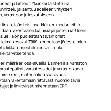
koneet ja laitteet. Yksinkertaistettuna
unnittelu jakaantuu edelleen yrityksen
n, varastoon ja laskutukseen.
 linkitetään toisiinsa. Näin eri moduuleihin
daan rakentaa eri laajuisia järjestelmiä. Usein
a-alueilla on puolestaan täysin omat
estelmän osaksi. Tällöin puhutaan järjestelmien
to liikkuu järjestelmien välillä joko
 ei tarvitse tehdä.
eri määrä eri osa-alueilla. Esimerkiksi varaston
varastopaikat, varastosaldot ja varaston arvo.
n nimikkeet, materiaalien saatavuus,
tytään rakentamaan riittävästi huomioitavia
ttujat ja linkitykset rakennetaan ERP-