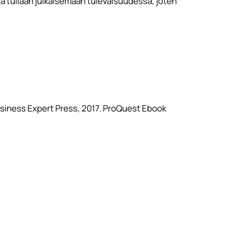
ä tullaan julkaisemaan tulevaisuudessa, joten
Business Expert Press, 2017. ProQuest Ebook