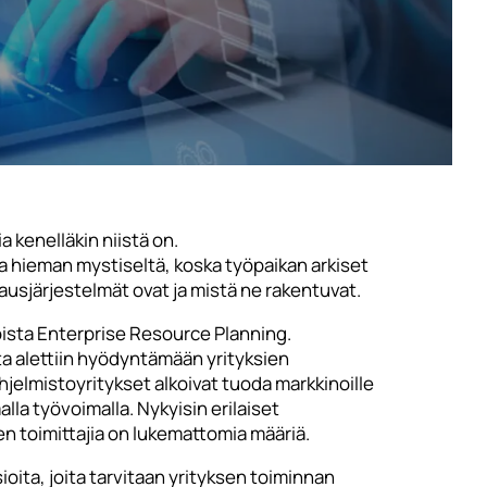
 kenelläkin niistä on.
opa hieman mystiseltä, koska työpaikan arkiset
jausjärjestelmät ovat ja mistä ne rakentuvat.
ista Enterprise Resource Planning.
ita alettiin hyödyntämään yrityksien
ohjelmistoyritykset alkoivat tuoda markkinoille
lla työvoimalla. Nykyisin erilaiset
ien toimittajia on lukemattomia määriä.
oita, joita tarvitaan yrityksen toiminnan