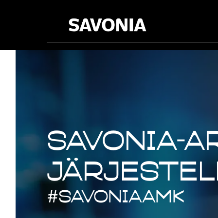
Savonia-ar
järjestel
#SavoniaAMK