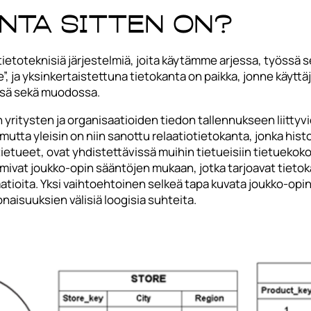
anta sitten on?
tietoteknisiä järjestelmiä, joita käytämme arjessa, työssä
, ja yksinkertaistettuna tietokanta on paikka, jonne käyttäj
ssä sekä muodossa.
yritysten ja organisaatioiden tiedon tallennukseen liittyv
utta yleisin on niin sanottu relaatiotietokanta, jonka histor
tietueet, ovat yhdistettävissä muihin tietueisiin tietuekok
oimivat joukko-opin sääntöjen mukaan, jotka tarjoavat tietok
laatioita. Yksi vaihtoehtoinen selkeä tapa kuvata joukko-opi
aisuuksien välisiä loogisia suhteita.