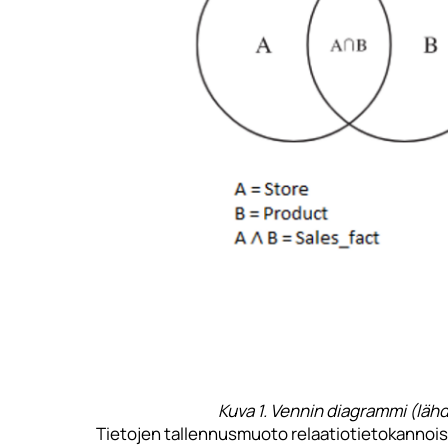
Kuva 1. Vennin diagrammi (läh
Tietojen tallennusmuoto relaatiotietokannoissa