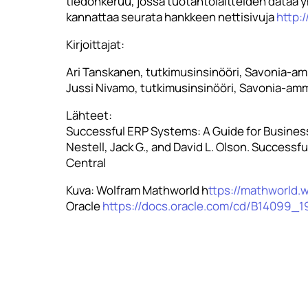
tiedonkeruu, jossa tuotantolaitteiden dataa y
kannattaa seurata hankkeen nettisivuja
http:/
Kirjoittajat:
Ari Tanskanen, tutkimusinsinööri, Savonia-a
Jussi Nivamo, tutkimusinsinööri, Savonia-am
Lähteet:
Successful ERP Systems: A Guide for Busines
Nestell, Jack G., and David L. Olson. Success
Central
Kuva: Wolfram Mathworld h
ttps://mathworld.
Oracle
https://docs.oracle.com/cd/B14099_19