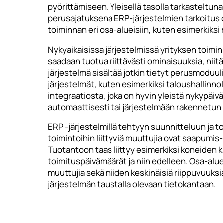
pyörittämiseen. Yleisellä tasolla tarkasteltuna
perusajatuksena ERP-järjestelmien tarkoitus o
toiminnan eri osa-alueisiin, kuten esimerkiks
Nykyaikaisissa järjestelmissä yrityksen toiminn
saadaan tuotua riittävästi ominaisuuksia, niit
järjestelmä sisältää jotkin tietyt perusmoduuli
järjestelmät, kuten esimerkiksi taloushallinno
integraatiosta, joka on hyvin yleistä nykypäivänä
automaattisesti tai järjestelmään rakennetun to
ERP -järjestelmillä tehtyyn suunnitteluun ja to
toimintoihin liittyviä muuttujia ovat saapumis
Tuotantoon taas liittyy esimerkiksi koneiden k
toimituspäivämäärät ja niin edelleen. Osa-alue
muuttujia sekä niiden keskinäisiä riippuvuuksia
järjestelmän taustalla olevaan tietokantaan.