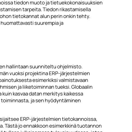
noissa tiedon muoto ja tietuekokonaisuuksien
astamisen tarpeita. Tiedon rikastamisella
ohon tietokannat alun perin onkin tehty.
i huomattavasti suurempia ja
en hallintaan suunniteltu ohjelmisto.
ämän vuoksi projektina ERP-järjestelmien
 painotuksesta esimerkiksi valmistavaan
hmisen ja liiketoiminnan tueksi. Globaalin
a kuin kasvaa datan merkitys kaikessa
en toiminnasta, ja sen hyödyntäminen
ijaitsee ERP-järjestelmien tietokannoissa,
usta. Tästä jo ennakkoon esimerkkinä tuotannon