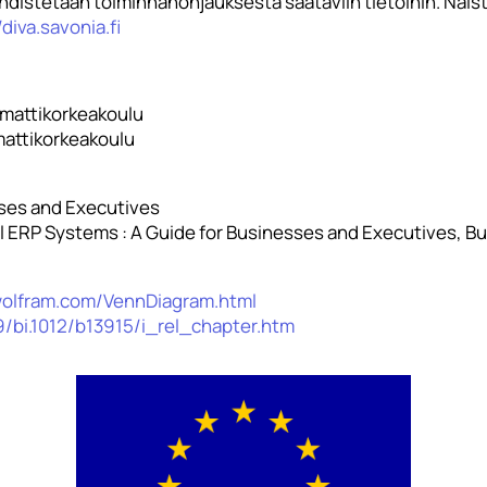
hdistetään toiminnanohjauksesta saataviin tietoihin. Näist
/diva.savonia.fi
mmattikorkeakoulu
mattikorkeakoulu
ses and Executives
ful ERP Systems : A Guide for Businesses and Executives, 
wolfram.com/VennDiagram.html
/bi.1012/b13915/i_rel_chapter.htm