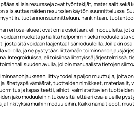
 pääasiallisia resursseja ovat työntekijät, materiaalit sekä 
n siis auttaa näiden resurssien käytön suunnittelussa. Su
i myyntiin, tuotannonsuunnitteluun, hankintaan, tuotantoo
an eri osa-alueet ovat omia osioitaan, eli moduuleita, jotka
ä voidaan muokata ja hallita helpommin sekä moduuleista voi
t, josta sitä voidaan laajentaa lisämoduuleilla. Joillakin os
lla voi olla, ja ne pystytään liittämään toiminnanohjausjärj
. Integroiduissa, eli toisiinsa liitetyissä järjestelmissä, tie
iminnallisuuden avulla, jolloin manuaalista tietojen siirtoa
iminnanohjaukseen liittyy todella paljon muuttujia, joita on 
- ja lähetyspäivämäärät, tuotteiden nimikkeet, materiaalit, 
uormitus ja kapasiteetti, aihiot, valmistettavien tuotteide
iden jako moduuleihin tukee sitä, että eri osa-alueille pys
 ja linkityksiä muihin moduuleihin. Kaikki nämä tiedot, muu