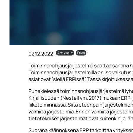
02.12.2022
Artikkelit
DiVa
Toiminnanohjausjärjestelmä saattaa sanana her
Toiminnanohjausjärjestelmillä on iso vaikutus 
asiat ovat ”siellä ERPissä”. Tässä kirjoitukses
Puhekielessä toiminnanohjausjärjestelmä lyhe
Kirjallisuuden (Nestell ym. 2017) mukaan ERP-j
liiketoiminnassa. Siitä eteenpäin järjestelmien
valmiita järjestelmiä. Ennen valmiita järjestel
tietotekniset järjestelmät ovat kuitenkin jo lä
Suorana käännöksenä ERP tarkoittaa yrityksen r