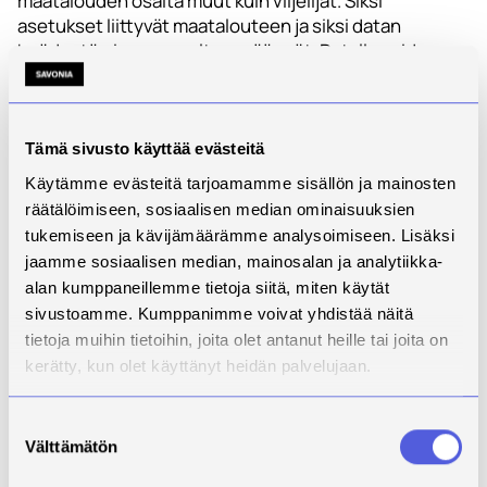
maatalouden osalta muut kuin viljelijät. Siksi
asetukset liittyvät maatalouteen ja siksi datan
hyödyntämiseen on oltava säännöt. Datalla voidaan
hoitaa ja hoidetaan maatilan käytännön toimintaa, sillä
voi saada tuotteelle lisäarvoa ja sillä voi vaikuttaa
markkina-asemaan.
Tämä sivusto käyttää evästeitä
Vaikka eurooppalaisen datatalouden asetusten
Käytämme evästeitä tarjoamamme sisällön ja mainosten
perustana on datan tuottajan itsemääräämisoikeus,
räätälöimiseen, sosiaalisen median ominaisuuksien
datasuvereniteetti, kannattaa asiasta kiinnostua nyt,
tukemiseen ja kävijämäärämme analysoimiseen. Lisäksi
kun reilun datatalouden sääntökirjaa maatalouteen
jaamme sosiaalisen median, mainosalan ja analytiikka-
ollaan tekemässä. Asioihin voi vaikuttaa parhaiten
alan kumppaneillemme tietoja siitä, miten käytät
etukäteen ja parhaan hyödyn keräävät yleensä
sivustoamme. Kumppanimme voivat yhdistää näitä
ensimmäisenä asialla olevat.
tietoja muihin tietoihin, joita olet antanut heille tai joita on
EU:n data-asetukset ovat kaikkia toimialoja
kerätty, kun olet käyttänyt heidän palvelujaan.
velvoittava kehys, mutta alakohtainen sääntökirja
huomioi maatalouden erityspiirteet datan
Suostumuksen
jakamisessa ja hyödyntämisessä. Asetusten myötä
Välttämätön
valinta
datan jakamisen on tarkoitus helpottua siten, etteivät