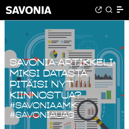
Savonia-artikkeli:
Miksi datasta
pitäisi nyt
kiinnostua?
#SavoniaAMK
#SavoniaUAS