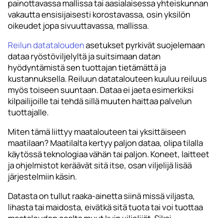
painottavassa mallissa tai aasialaisessa yhteiskunnan
vakautta ensisijaisesti korostavassa, osin yksilön
oikeudet jopa sivuuttavassa, mallissa.
Reilun datatalouden
asetukset pyrkivät suojelemaan
dataa ryöstöviljelyltä ja suitsimaan datan
hyödyntämistä sen tuottajan tietämättä ja
kustannuksella. Reiluun datatalouteen kuuluu reiluus
myös toiseen suuntaan. Dataa ei jaeta esimerkiksi
kilpailijoille tai tehdä sillä muuten haittaa palvelun
tuottajalle.
Miten tämä liittyy maatalouteen tai yksittäiseen
maatilaan? Maatilalta kertyy paljon dataa, olipa tilalla
käytössä teknologiaa vähän tai paljon. Koneet, laitteet
ja ohjelmistot keräävät sitä itse, osan viljelijä lisää
järjestelmiin käsin.
Datasta on tullut raaka-ainetta siinä missä viljasta,
lihasta tai maidosta, eivätkä sitä tuota tai voi tuottaa