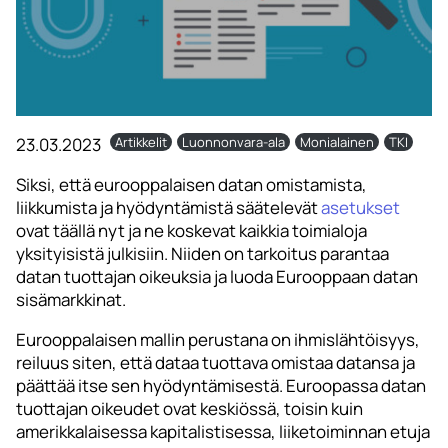
23.03.2023
Artikkelit
Luonnonvara-ala
Monialainen
TKI
Siksi, että eurooppalaisen datan omistamista,
liikkumista ja hyödyntämistä säätelevät
asetukset
ovat täällä nyt ja ne koskevat kaikkia toimialoja
yksityisistä julkisiin. Niiden on tarkoitus parantaa
datan tuottajan oikeuksia ja luoda Eurooppaan datan
sisämarkkinat.
Eurooppalaisen mallin perustana on ihmislähtöisyys,
reiluus siten, että dataa tuottava omistaa datansa ja
päättää itse sen hyödyntämisestä. Euroopassa datan
tuottajan oikeudet ovat keskiössä, toisin kuin
amerikkalaisessa kapitalistisessa, liiketoiminnan etuja