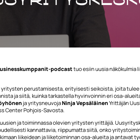
usinesskumppanit-podcast
tuo esiin uusia näkökulmia l
ritysten perustamisesta, erityisesti seikoista, joita tule
ista ja siitä, kuinka tarkastella hyvinvoinnin eri osa-alue
Pöyhönen
ja yritysneuvoja
Ninja Vepsäläinen
Yrittäjän Uus
s Center Pohjois-Savosta.
uusien ja toiminnassa olevien yritysten yrittäjiä. Uusyrity
oudellisesti kannattavia, riippumatta siitä, onko yritystoi
tkimaan liikeidean ja liiketoiminnan osa-alueita ja antavat t