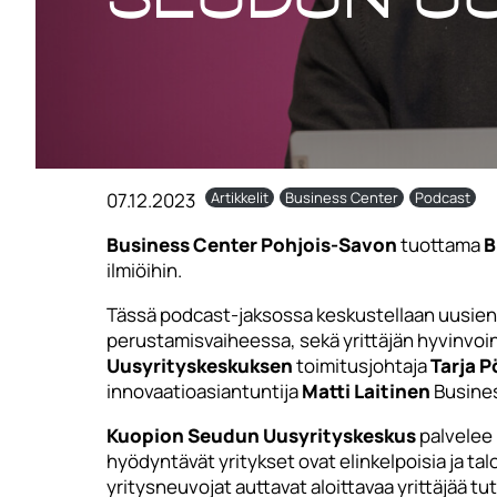
07.12.2023
Artikkelit
Business Center
Podcast
Business Center Pohjois-Savon
tuottama
B
ilmiöihin.
Tässä podcast-jaksossa keskustellaan uusien y
perustamisvaiheessa, sekä yrittäjän hyvinvoinn
Uusyrityskeskuksen
toimitusjohtaja
Tarja 
innovaatioasiantuntija
Matti Laitinen
Busines
Kuopion Seudun Uusyrityskeskus
palvelee 
hyödyntävät yritykset ovat elinkelpoisia ja tal
yritysneuvojat auttavat aloittavaa yrittäjää tu