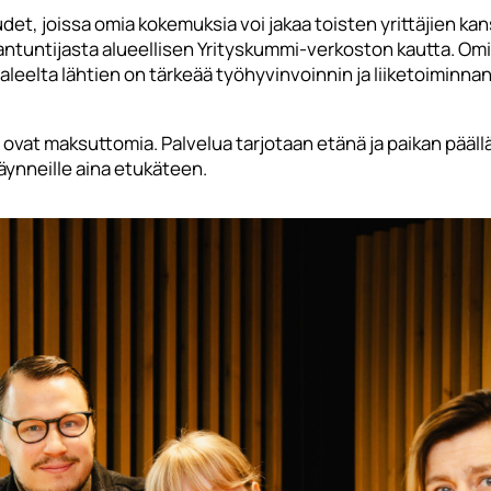
suudet, joissa omia kokemuksia voi jakaa toisten yrittäjien ka
antuntijasta alueellisen Yrityskummi-verkoston kautta. Om
leelta lähtien on tärkeää työhyvinvoinnin ja liiketoiminnan 
at maksuttomia. Palvelua tarjotaan etänä ja paikan päällä
äynneille aina etukäteen.