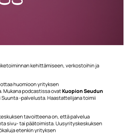
iiketoiminnan kehittämiseen, verkostoihin ja
e ottaa huomioon yrityksen
ita. Mukana podcastissa ovat
Kuopion Seudun
i Suunta -palvelusta. Haastattelijana toimii
skeskuksen tavoitteena on, että palvelua
minta sivu- tai päätoimista. Uusyrityskeskuksen
yökaluja etenkin yrityksen