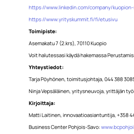
https://www.linkedin.com/company/kuopion-
https://www.yrityskummit.fi/fi/etusivu
Toimipiste:
Asemakatu 7 (2.krs), 70110 Kuopio
Voit halutessasi käydä hakemassa Perustami
Yhteystiedot:
Tarja Pöyhönen, toimitusjohtaja, 044 388 308
Ninja Vepsäläinen, yritysneuvoja, yrittäjän t
Kirjoittaja:
Matti Laitinen, innovaatioasiantuntija, +358 
Business Center Pohjois-Savo:
www.bcpohjois