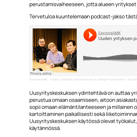
perustamisvaiheeseen, jotta alueen yritykset ol
Tervetuloa kuuntelemaan podcast-jakso täst
SavoniaAMK
·
Uuden yrityksen perustaminen ja yrittäjän hyvinvointi – Kuo
Uusyrityskeskuksen ydintehtävä on auttaa yrit
perustua omaan osaamiseen, aitoon asiakastarp
sopii omaan elämäntilanteeseen ja millainen on
kartoittaminen paikallisesti sekä liiketoimin
Uusyrityskeskuksen käytössä olevat työkalut, 
käytännössä.