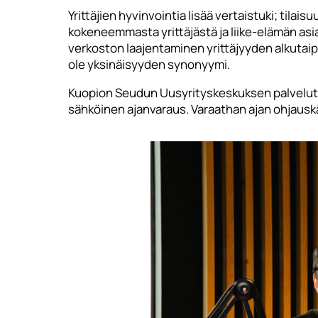
Yrittäjien hyvinvointia lisää vertaistuki; tilai
kokeneemmasta yrittäjästä ja liike-elämän asi
verkoston laajentaminen yrittäjyyden alkutaipa
ole yksinäisyyden synonyymi.
Kuopion Seudun Uusyrityskeskuksen palvelut ov
sähköinen ajanvaraus. Varaathan ajan ohjausk