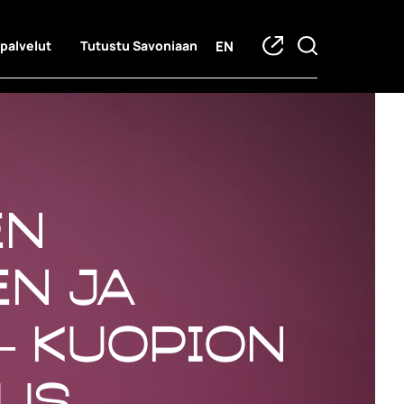
EN
 palvelut
Tutustu Savoniaan
en
n ja
– Kuopion
us