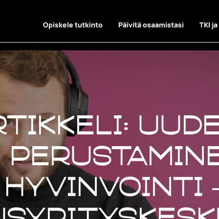
Opiskele tutkinto
Päivitä osaamistasi
TKI ja
rtikkeli: Uud
 perustamine
 hyvinvointi 
usyrityskesk