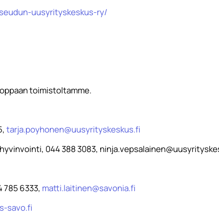
seudun-uusyrityskeskus-ry/
soppaan toimistoltamme.
5,
tarja.poyhonen@uusyrityskeskus.fi
yöhyvinvointi, 044 388 3083, ninja.vepsalainen@uusyrityske
44 785 6333,
matti.laitinen@savonia.fi
-savo.fi