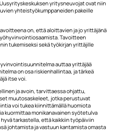
Uusyrityskeskuksen yritysneuvojat ovat niin
uluvien yhteistyökumppaneiden pakeille
itteena on, että aloittavien ja jo yrittäjänä
 työhyvinvointiosaamista. Tavoitteen
n tukemiseksi sekä työkirjan yrittäjille
yvinvointisuunnitelma auttaa yrittäjää
elma on osa riskienhallintaa, ja tärkeä
jä itse voi.
nen ja avoin, tarvittaessa ohjattu,
iset muutosaskeleet, jotka perustuvat
ntia voi tukea kiinnittämällä huomiota
ntia kuormittaa monikanavainen syötetulva
yvä tarkastella, että kaikkiin työpäiviin
tsensä johtamista ja vastuun kantamista omasta