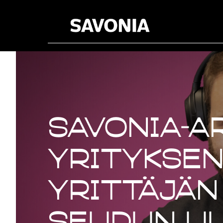
Savonia-a
yrityksen
yrittäjän
seudun U