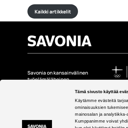
Kaikki artikkelit
Savonia on kansainvälinen
työelämäläheinen
korkeakoulu, joka
kouluttaa, tutkii, kehittää
Tämä sivusto käyttää eväs
ja innovoi.
Käytämme evästeitä tarjoa
ominaisuuksien tukemisee
Opiskelijoita + 9000
mainosalan ja analytiikka-
Työntekijöitä + 600
Kumppanimme voivat yhdistää 
kun olet käyttänyt heidän 