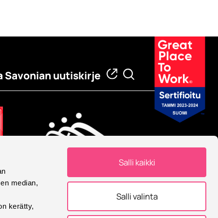
a Savonian uutiskirje
Salli kaikki
an
Eurooppalainen yliopisto
sen median,
Savonia on mukana
Salli valinta
Eurooppalainen yliopisto -
on kerätty,
allianssissa.