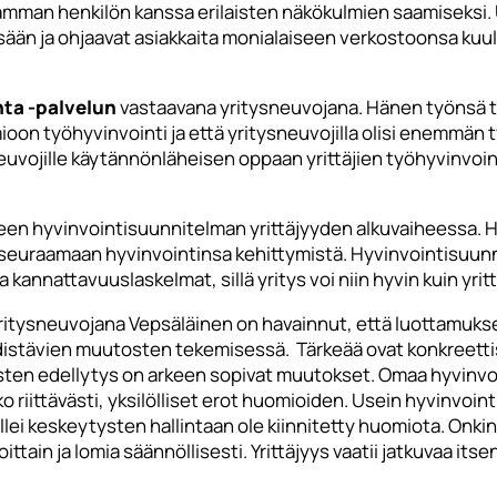
mman henkilön kanssa erilaisten näkökulmien saamiseksi. 
össään ja ohjaavat asiakkaita monialaiseen verkostoonsa ku
nta -palvelun
vastaavana yritysneuvojana. Hänen työnsä tavo
oon työhyvinvointi ja että yritysneuvojilla olisi enemmän
euvojille käytännönläheisen oppaan yrittäjien työhyvinvoinni
leen hyvinvointisuunnitelman yrittäjyyden alkuvaiheessa. H
euraamaan hyvinvointinsa kehittymistä. Hyvinvointisuunnit
 kannattavuuslaskelmat, sillä yritys voi niin hyvin kuin yrittä
tysneuvojana Vepsäläinen on havainnut, että luottamukselli
edistävien muutosten tekemisessä. Tärkeää ovat konkreett
sten edellytys on arkeen sopivat muutokset. Omaa hyvinvoi
o riittävästi, yksilölliset erot huomioiden. Usein hyvinvoi
ei keskeytysten hallintaan ole kiinnitetty huomiota. Onkin h
oittain ja lomia säännöllisesti. Yrittäjyys vaatii jatkuvaa i