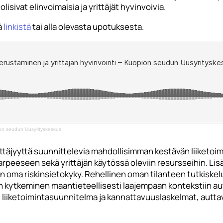
isivat elinvoimaisia ja yrittäjät hyvinvoivia.
ä
linkistä
tai alla olevasta upotuksesta.
pion seudun Uusyrityskeskus
täjyyttä suunnittelevia mahdollisimman kestävän liiketoim
eeseen sekä yrittäjän käytössä oleviin resursseihin. Lisäks
 oma riskinsietokyky. Rehellinen oman tilanteen tutkiskelu,
nan kytkeminen maantieteellisesti laajempaan kontekstiin a
liiketoimintasuunnitelma ja kannattavuuslaskelmat, auttava