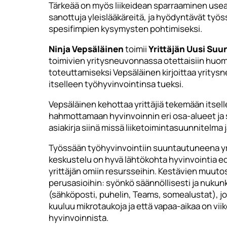
Tärkeää on myös liikeidean sparraaminen usea
sanottuja yleislääkäreitä, ja hyödyntävät ty
spesifimpien kysymysten pohtimiseksi.
Ninja Vepsäläinen
toimii
Yrittäjän Uusi Suu
toimivien yritysneuvonnassa otettaisiin huomi
toteuttamiseksi Vepsäläinen kirjoittaa yritysn
itselleen työhyvinvointinsa tueksi.
Vepsäläinen kehottaa yrittäjiä tekemään itsel
hahmottamaan hyvinvoinnin eri osa-alueet ja s
asiakirja siinä missä liiketoimintasuunnitelma ja
Työssään työhyvinvointiin suuntautuneena yri
keskustelu on hyvä lähtökohta hyvinvointia 
yrittäjän omiin resursseihin. Kestävien muuto
perusasioihin: syönkö säännöllisesti ja nukunk
(sähköposti, puhelin, Teams, somealustat), joll
kuuluu mikrotaukoja ja että vapaa-aikaa on viik
hyvinvoinnista.