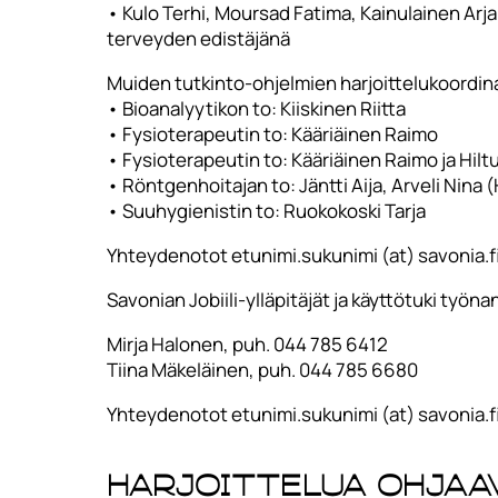
• Kulo Terhi, Moursad Fatima, Kainulainen Arja-
terveyden edistäjänä
Muiden tutkinto-ohjelmien harjoittelukoordina
• Bioanalyytikon to: Kiiskinen Riitta
• Fysioterapeutin to: Kääriäinen Raimo
• Fysioterapeutin to: Kääriäinen Raimo ja Hiltu
• Röntgenhoitajan to: Jäntti Aija, Arveli Nina 
• Suuhygienistin to: Ruokokoski Tarja
Yhteydenotot etunimi.sukunimi (at) savonia.f
Savonian Jobiili-ylläpitäjät ja käyttötuki työnan
Mirja Halonen, puh. 044 785 6412
Tiina Mäkeläinen, puh. 044 785 6680
Yhteydenotot etunimi.sukunimi (at) savonia.f
Harjoittelua ohjaa