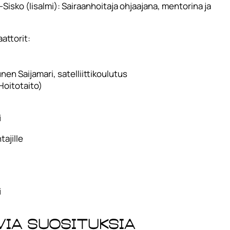
Sisko (Iisalmi): Sairaanhoitaja ohjaajana, mentorina ja
attorit:
nen Saijamari, satelliittikoulutus
(Hoitotaito)
i
tajille
i
via suosituksia