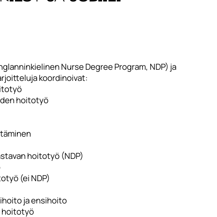
englanninkielinen Nurse Degree Program, NDP) ja
joitteluja koordinoivat:
itotyö
iden hoitotyö
ntäminen
rastavan hoitotyö (NDP)
ö
totyö (ei NDP)
ihoito ja ensihoito
n hoitotyö