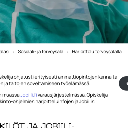
alasi
Sosiaali- ja terveysala
Harjoittelu terveysalalla
kelija ohjatusti erityisesti ammattiopintojen kannalta
en ja taitojen soveltamiseen työelämässä.
un muassa
Jobiili.fi
varausjärjestelmässä. Opiskelija
kinto-ohjelmien harjoitteluinfojen ja Jobiilin
löt ja Jobiili-