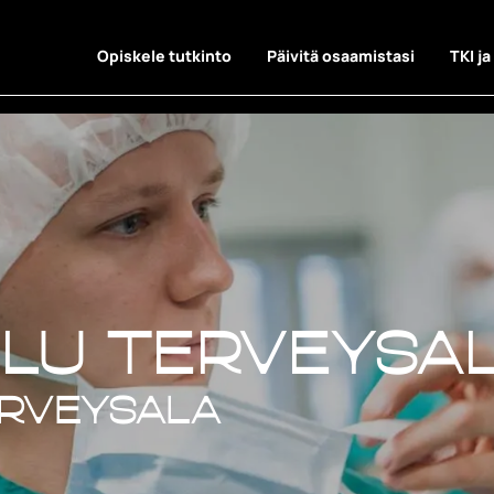
Opiskele tutkinto
Päivitä osaamistasi
TKI ja
lu terveysa
lu terveysa
erveysala