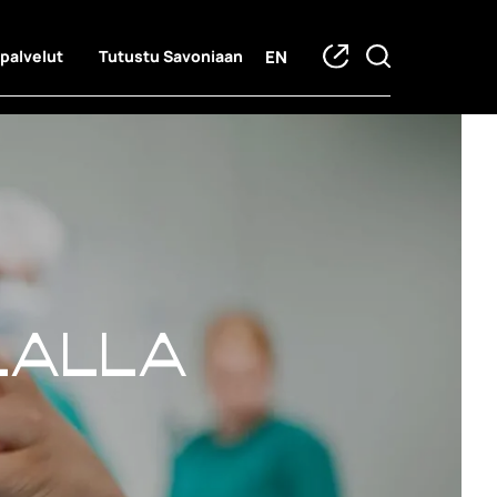
EN
 palvelut
Tutustu Savoniaan
lalla
lalla