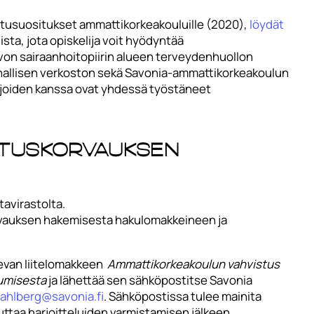
aatusuositukset ammattikorkeakouluille (2020),
löydät
ista, jota opiskelija voit hyödyntää
von sairaanhoitopiirin alueen terveydenhuollon
nallisen verkoston sekä Savonia-ammattikorkeakoulun
lijoiden kanssa ovat yhdessä työstäneet
utuskorvauksen
tavirastolta.
orvauksen hakemisesta hakulomakkeineen ja
olevan liitelomakkeen
Ammattikorkeakoulun vahvistus
tumisesta
ja lähettää sen sähköpostitse Savonia
a.ahlberg@savonia.fi
. Sähköpostissa tulee mainita
ttaa harjoitteluiden varmistamisen jälkeen