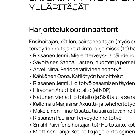
ylläpitäjät
Harjoittelukoordinaattorit
Ensihoitajan, kätilön, sairaanhoitajan (myös 
terveydenhoitajan tutkinto-ohjelmissa (to) har
• Rissanen Jenni: Mielenterveys- ja päihdeho
• Savolainen Sanna: Lasten, nuorten ja perhe
• Arveli Nina: Perioperatiivinen hoitotyö
• Kähkönen Oona: Kätilötyön harjoittelut
• Rissanen Jenni: Hoitotyö osaamisen täyde
• Hirvonen Anu: Hoitotaito (ei NDP)
• Natunen Merja: Hoitotaito ja Sisätautia sai
• Kellomäki Marjaana: Akuutti- ja tehohoitoty
• Mäkeläinen Tiina: Sisätautia sairastavan hoi
• Rissanen Pauliina: Terveydenhoitotyö
• Smahl Päivi (ensihoitajan to): Hoitotaito, kot
• Miettinen Tanja: Kotihoito ja gerontologine