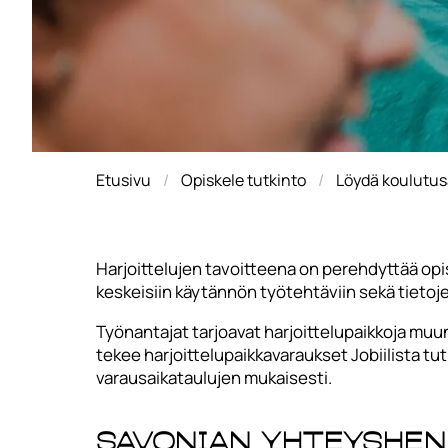
Etusivu
Opiskele tutkinto
Löydä koulutus
Harjoittelujen tavoitteena on perehdyttää opis
keskeisiin käytännön työtehtäviin sekä tietoj
Työnantajat tarjoavat harjoittelupaikkoja mu
tekee harjoittelupaikkavaraukset Jobiilista tut
varausaikataulujen mukaisesti.
Savonian yhteyshenki