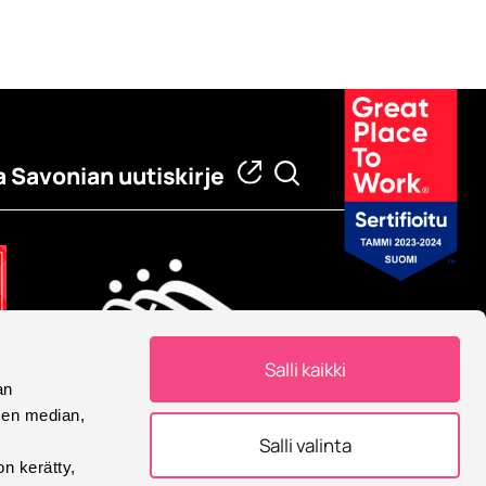
a Savonian uutiskirje
Salli kaikki
an
Eurooppalainen yliopisto
sen median,
Savonia on mukana
Salli valinta
Eurooppalainen yliopisto -
on kerätty,
allianssissa.