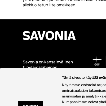
allekirjoitetun liitelomakkeen.
Savonia on kansainvälinen
työelämäläheinen
korkeakoulu, joka
kouluttaa, tutkii, kehittää
Tämä sivusto käyttää eväs
ja innovoi.
Käytämme evästeitä tarjoa
ominaisuuksien tukemisee
Opiskelijoita + 9000
mainosalan ja analytiikka-
Työntekijöitä + 600
Kumppanimme voivat yhdistää 