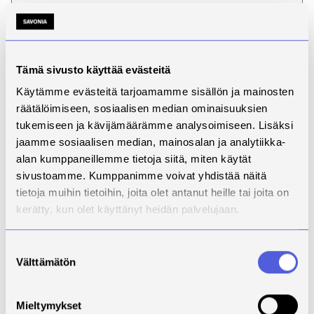
Seuraava hakuaika ei vielä tiedossa.
Hyödynnä avoimen AMK:n
joustava väylä
.
Tämä sivusto käyttää evästeitä
Matkailu- ja ravitsemisala
Käytämme evästeitä tarjoamamme sisällön ja mainosten
räätälöimiseen, sosiaalisen median ominaisuuksien
tukemiseen ja kävijämäärämme analysoimiseen. Lisäksi
jaamme sosiaalisen median, mainosalan ja analytiikka-
alan kumppaneillemme tietoja siitä, miten käytät
sivustoamme. Kumppanimme voivat yhdistää näitä
tietoja muihin tietoihin, joita olet antanut heille tai joita on
kerätty, kun olet käyttänyt heidän palvelujaan.
Suostumuksen
Välttämätön
valinta
Mieltymykset