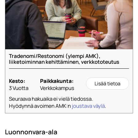
Tradenomi/Restonomi (ylempi AMK),
liiketoiminnan kehittäminen, verkkototeutus
Kesto:
Paikkakunta:
Lisää tietoa
3 Vuotta
Verkkokampus
Seuraava hakuaika ei vielä tiedossa.
Hyödynnä avoimen AMK:n
joustava väylä
.
Luonnonvara-ala