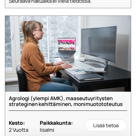
Seuraava hakuaika ei vielä tiedossa.
Agrologi (ylempi AMK), maaseutuyritysten
strateginen kehittäminen, monimuotototeutus
Kesto:
Paikkakunta:
Lisää tietoa
2 Vuotta
Iisalmi