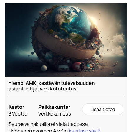
Ylempi AMK, kestävän tulevaisuuden
asiantuntija, verkkototeutus
Kesto:
Paikkakunta:
Lisää tietoa
3 Vuotta
Verkkokampus
Seuraava hakuaika ei vielä tiedossa.
Hyödynnä avoimen AMK:n
joustava väylä
.