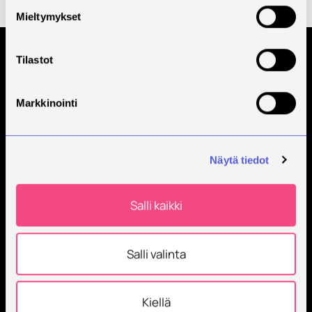
Pidätämme oikeuden opetussuunnitelmien muutoksiin mm. opiskeltavien sisältöjen
Mieltymykset
päivitystarpeiden takia.
Tilastot
Tilaa Savonian uutiskirje
Markkinointi
Näytä tiedot
Salli kaikki
Savonia on kansainvälinen työelämäläheinen
korkeakoulu, joka kouluttaa, tutkii, kehittää ja
innovoi.
Salli valinta
Opiskelijoita + 9000
Työntekijöitä + 600
Kiellä