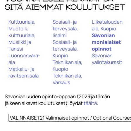
sitä aiemmat koulutukset
Kulttuuriala,
Sosiaali- ja
Liiketalouden
Muotoilu
terveysala,
ala, Kuopio
Kulttuuriala,
Iisalmi
Savonian
Musiikki ja
Sosiaali- ja
monialaiset
Tanssi
terveysala,
opinnot
Luonnonvara-
Kuopio
Savonian
ala
Tekniikan ala,
valintakurssit
Matkailu- ja
Kuopio
ravitsemisala
Tekniikan ala,
Varkaus
Savonian uuden opinto-oppaan (2023 ja tämän
jälkeen alkavat koulutukset) löydät
täältä
.