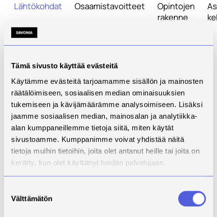
Lähtökohdat
Osaamistavoitteet
Opintojen
As
rakenne
ke
VALINNAISET21
Valinnaiset opinnot /
Tämä sivusto käyttää evästeitä
Optional Courses,
Käytämme evästeitä tarjoamamme sisällön ja mainosten
räätälöimiseen, sosiaalisen median ominaisuuksien
academic year 2021-
tukemiseen ja kävijämäärämme analysoimiseen. Lisäksi
2022
jaamme sosiaalisen median, mainosalan ja analytiikka-
alan kumppaneillemme tietoja siitä, miten käytät
sivustoamme. Kumppanimme voivat yhdistää näitä
Opintojen rakenne
tietoja muihin tietoihin, joita olet antanut heille tai joita on
kerätty, kun olet käyttänyt heidän palvelujaan.
Savonia tarjoaa valikoiman valinnaisia, monialaisia
opintoja. Kurkkaa myös valinnaisten kieliopintojen
tarjonta erillisestä kielten opetussuunnitelmasta.
Suostumuksen
Välttämätön
valinta