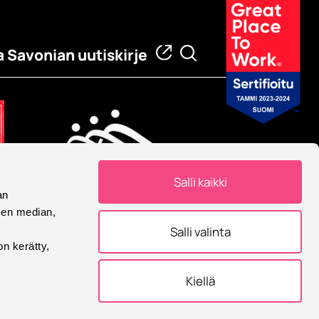
a Savonian uutiskirje
Salli kaikki
an
Eurooppalainen yliopisto
sen median,
Savonia on mukana
Salli valinta
Eurooppalainen yliopisto -
on kerätty,
allianssissa.
Kiellä
tukset