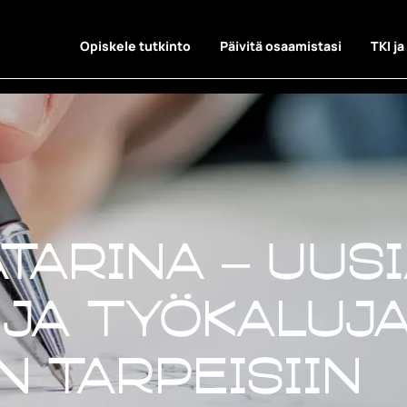
Opiskele tutkinto
Päivitä osaamistasi
TKI ja
tarina – Uus
 ja työkaluj
 tarpeisiin