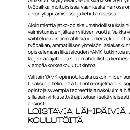
omaksumiskyky eivät ole pelkkiä kliseitä yrity
työpaikkailmoituksissa, vaan keskeinen osa o
arvon ylläpitämisessä ja kehittämisessä.
Aloin miettiä jatko-opiskelumahdollisuuksia h
valmistumisen jälkeen viitisen vuotta. Vaikka 
vaihtelua kuin ammatillisia virikkeitä, koin, ett
työpaikan, ammatillisen yhteisön, asiakaskunn
opiskelemaan liiketalouden YAMK-tutkintoa av
laajentaa ajattelua sekä mahdollistaa kentie
ylempää korkeakoulututkintoa.
Valitsin YAMK-opinnot, koska uskoin niiden s
Lisäksi ajattelin, että tutkinto-ohjelma olisi 
opintoja syvempiä teoreettisia näkökulmia. Näi
sillä sain virkistettyä ajatteluani sekä yleis
ansiosta.
Loistavia lähipäiviä
koulutöitä