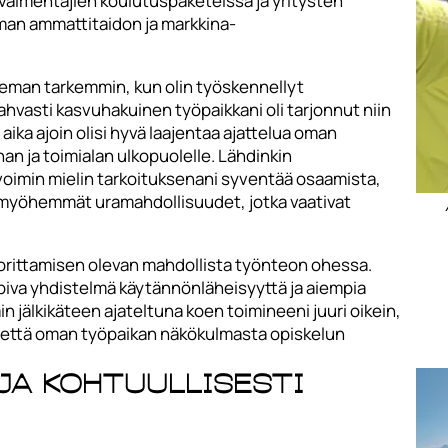
svalmentajien koulutuspaketeissa ja yritysten
man ammattitaidon ja markkina-
ieman tarkemmin, kun olin työskennellyt
vahvasti kasvuhakuinen työpaikkani oli tarjonnut niin
ä aika ajoin olisi hyvä laajentaa ajattelua oman
an ja toimialan ulkopuolelle. Lähdinkin
oimin mielin tarkoituksenani syventää osaamista,
s myöhemmät uramahdollisuudet, jotka vaativat
uorittamisen olevan mahdollista työnteon ohessa.
sopiva yhdistelmä käytännönläheisyyttä ja aiempia
n jälkikäteen ajateltuna koen toimineeni juuri oikein,
esti että oman työpaikan näkökulmasta opiskelun
 ja kohtuullisesti