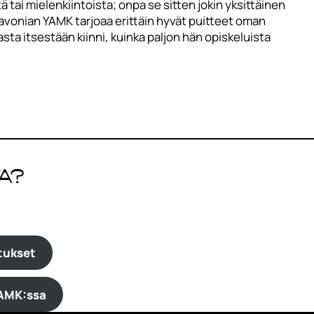
ä tai mielenkiintoista; onpa se sitten jokin yksittäinen
avonian YAMK tarjoaa erittäin hyvät puitteet oman
ta itsestään kiinni, kuinka paljon hän opiskeluista
a?
tukset
 AMK:ssa