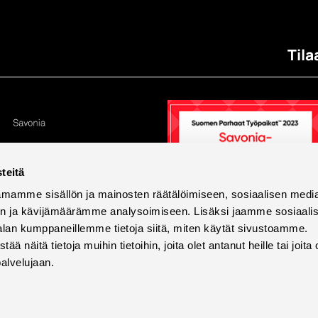
Tila
teitä
mamme sisällön ja mainosten räätälöimiseen, sosiaalisen medi
n ja kävijämäärämme analysoimiseen. Lisäksi jaamme sosiaali
alan kumppaneillemme tietoja siitä, miten käytät sivustoamme.
näitä tietoja muihin tietoihin, joita olet antanut heille tai joita 
palvelujaan.
tettavuus
Tietosuoja ja evästeet
Väärinkäytösilmoi