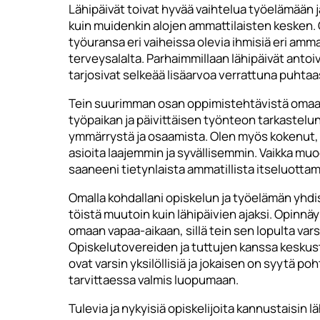
Lähipäivät toivat hyvää vaihtelua työelämään j
kuin muidenkin alojen ammattilaisten kesken. O
työuransa eri vaiheissa olevia ihmisiä eri ammat
terveysalalta. Parhaimmillaan lähipäivät anto
tarjosivat selkeää lisäarvoa verrattuna puht
Tein suurimman osan oppimistehtävistä omaan 
työpaikan ja päivittäisen työnteon tarkastel
ymmärrystä ja osaamista. Olen myös kokenut, 
asioita laajemmin ja syvällisemmin. Vaikka muo
saaneeni tietynlaista ammatillista itseluott
Omalla kohdallani opiskelun ja työelämän yhdi
töistä muutoin kuin lähipäivien ajaksi. Opinn
omaan vapaa-aikaan, sillä tein sen lopulta varsi
Opiskelutovereiden ja tuttujen kanssa kesku
ovat varsin yksilöllisiä ja jokaisen on syytä p
tarvittaessa valmis luopumaan.
Tulevia ja nykyisiä opiskelijoita kannustaisin 