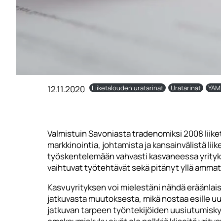
12.11.2020
Liiketalouden uratarinat
Uratarinat
YAMK
Valmistuin Savoniasta tradenomiksi 2008 liik
markkinointia, johtamista ja kansainvälistä lii
työskentelemään vahvasti kasvaneessa yrityks
vaihtuvat työtehtävät sekä pitänyt yllä ammati
Kasvuyrityksen voi mielestäni nähdä eräänla
jatkuvasta muutoksesta, mikä nostaa esille uu
jatkuvan tarpeen työntekijöiden uusiutumiskyvy