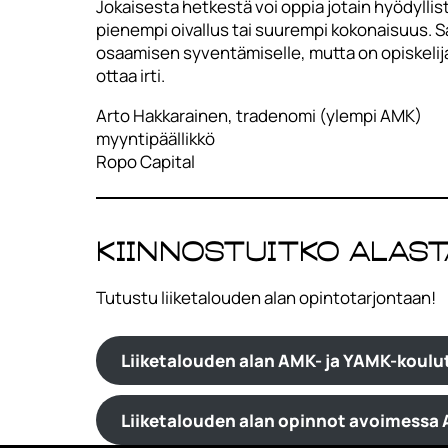
Jokaisesta hetkestä voi oppia jotain hyödyllist
pienempi oivallus tai suurempi kokonaisuus. S
osaamisen syventämiselle, mutta on opiskelijas
ottaa irti.
Arto Hakkarainen, tradenomi (ylempi AMK)
myyntipäällikkö
Ropo Capital
Kiinnostuitko alast
Tutustu liiketalouden alan opintotarjontaan!
Liiketalouden alan AMK- ja YAMK-koulu
Liiketalouden alan opinnot avoimessa