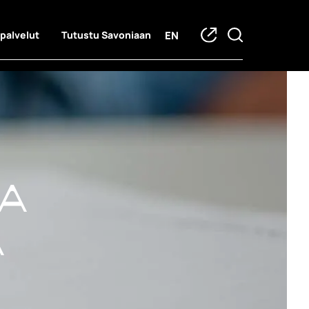
EN
 palvelut
Tutustu Savoniaan
ia
a