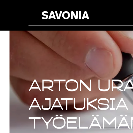
Arton ura
ajatuksia
työelämän