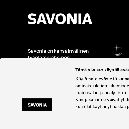
Savonia on kansainvälinen
työelämäläheinen
korkeakoulu, joka
kouluttaa, tutkii, kehittää
Tämä sivusto käyttää eväs
ja innovoi.
Käytämme evästeitä tarjoa
ominaisuuksien tukemisee
Opiskelijoita + 9000
mainosalan ja analytiikka-
Työntekijöitä + 600
Kumppanimme voivat yhdistää 
kun olet käyttänyt heidän 
Saavu