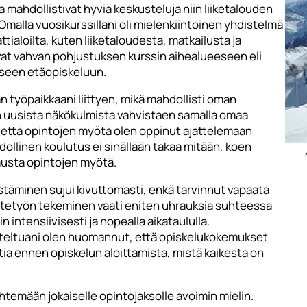
a mahdollistivat hyviä keskusteluja niin liiketalouden
malla vuosikurssillani oli mielenkiintoinen yhdistelmä
tialoilta, kuten liiketaloudesta, matkailusta ja
ivat vahvan pohjustuksen kurssin aihealueeseen eli
aaseen etäopiskeluun.
työpaikkaani liittyen, mikä mahdollisti oman
un uusista näkökulmista vahvistaen samalla omaa
että opintojen myötä olen oppinut ajattelemaan
dollinen koulutus ei sinällään takaa mitään, koen
amusta opintojen myötä.
stäminen sujui kivuttomasti, enkä tarvinnut vapaata
äytetyön tekeminen vaati eniten uhrauksia suhteessa
n intensiivisesti ja nopealla aikataululla.
steltuani olen huomannut, että opiskelukokemukset
ohtia ennen opiskelun aloittamista, mistä kaikesta on
lähtemään jokaiselle opintojaksolle avoimin mielin.