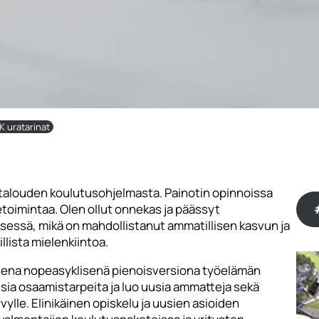
 uratarinat
etalouden koulutusohjelmasta. Painotin opinnoissa
ketoimintaa. Olen ollut onnekas ja päässyt
essä, mikä on mahdollistanut ammatillisen kasvun ja
llista mielenkiintoa.
isena nopeasyklisenä pienoisversiona työelämän
sia osaamistarpeita ja luo uusia ammatteja sekä
lle. Elinikäinen opiskelu ja uusien asioiden