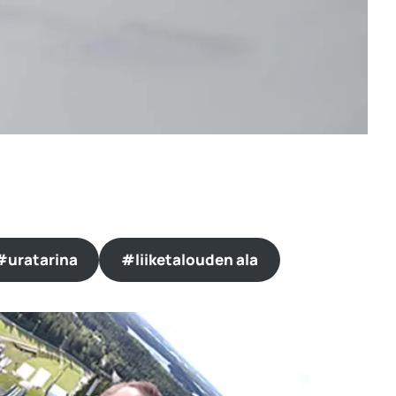
#uratarina
#liiketalouden ala