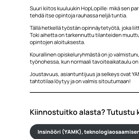
Suuri kiitos kuuluukin HopLopille: mikä sen p
tehdä itse opintoja rauhassa neljä tuntia.
Tällä hetkellä työstän opinnäytetyötä, joka liitt
Toki aihetta on tarkennuttu tilanteiden muutt
opintojen aloituksesta.
Kourallinen opiskeluryhmästä on jo valmistun
työnohessa, kun normaali tavoiteaikataulu on 
Joustavuus, asiantuntijuus ja selkeys ovat YA
tahtotilaa löytyy ja on valmis sitoutumaan!
Kiinnostuitko alasta? Tutustu
Insinööri (YAMK), teknologiaosaamise