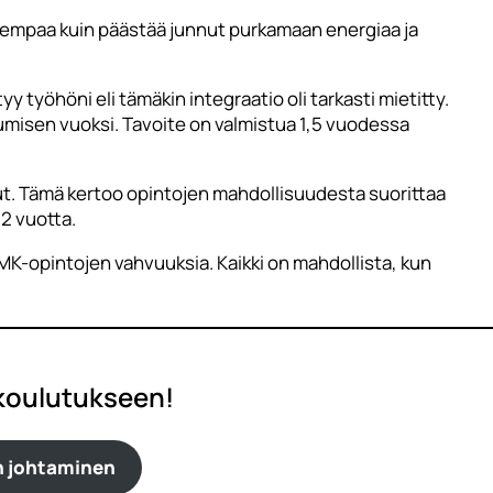
arempaa kuin päästää junnut purkamaan energiaa ja
yy työhöni eli tämäkin integraatio oli tarkasti mietitty.
umisen vuoksi. Tavoite on valmistua 1,5 vuodessa
ut. Tämä kertoo opintojen mahdollisuudesta suorittaa
2 vuotta.
MK-opintojen vahvuuksia. Kaikki on mahdollista, kun
 koulutukseen!
n johtaminen