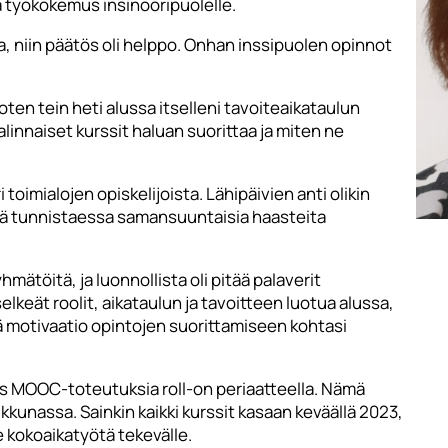
a työkokemus insinööripuolelle.
, niin päätös oli helppo. Onhan inssipuolen opinnot
oten tein heti alussa itselleni tavoiteaikataulun
linnaiset kurssit haluan suorittaa ja miten ne
toimialojen opiskelijoista. Lähipäivien anti olikin
ä tunnistaessa samansuuntaisia haasteita
mätöitä, ja luonnollista oli pitää palaverit
keät roolit, aikataulun ja tavoitteen luotua alussa,
tä motivaatio opintojen suorittamiseen kohtasi
yös MOOC-toteutuksia roll-on periaatteella. Nämä
kkunassa. Sainkin kaikki kurssit kasaan keväällä 2023,
le kokoaikatyötä tekevälle.