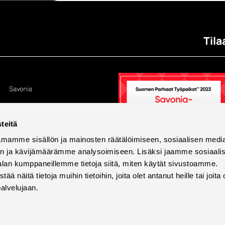
Tila
teitä
mamme sisällön ja mainosten räätälöimiseen, sosiaalisen medi
n ja kävijämäärämme analysoimiseen. Lisäksi jaamme sosiaali
alan kumppaneillemme tietoja siitä, miten käytät sivustoamme.
näitä tietoja muihin tietoihin, joita olet antanut heille tai joita 
palvelujaan.
tettavuus
Tietosuoja ja evästeet
Väärinkäytösilmoi