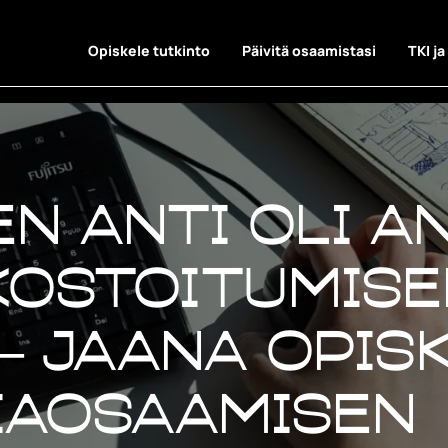
Opiskele tutkinto
Päivitä osaamistasi
TKI ja
en anti oli a
kostoitumise
 – Jaana opis
iaosaamisen