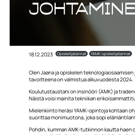
johtamine
18.12.2023
Opiskelijatarinat
YAMK opiskelijatarinat
Olen Jaana ja opiskelen teknologiaosaamisen j
tavoitteena on valmistua alkuvuodesta 2024.
Koulutustaustani on insinööri (AMK) ja traden
Näistä voisi mainita tekniikan erikoisammattit
Mielenkiinto heräsi YAMK-opintoja kohtaan ohj
suorittaa monimuotona, joka sopi elämäntilan
Pohdin, kumman AMK-tutkinnon kautta haen op