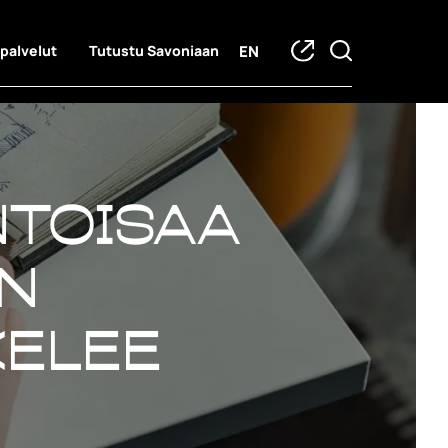
EN
 palvelut
Tutustu Savoniaan
ntoisaa
n
kelee