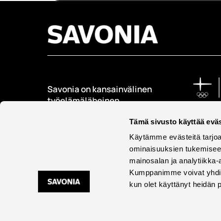
Savonia on kansainvälinen
työelämäläheinen
korkeakoulu, joka
Tämä sivusto käyttää eväs
kouluttaa, tutkii, kehittää
ja innovoi.
Käytämme evästeitä tarjoa
ominaisuuksien tukemisee
Opiskelijoita + 9000
mainosalan ja analytiikka-
Työntekijöitä + 600
Kumppanimme voivat yhdistää 
kun olet käyttänyt heidän 
Saavu