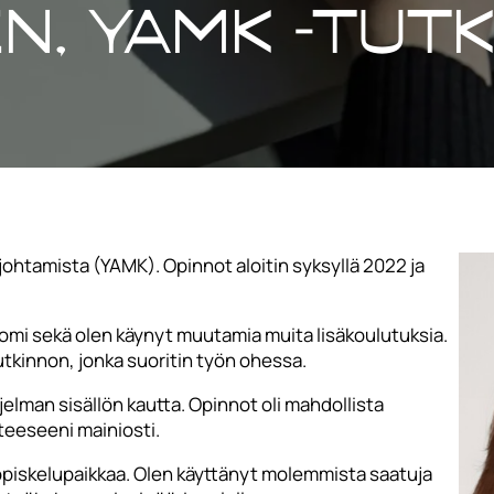
n, YAMK -tut
ohtamista (YAMK). Opinnot aloitin syksyllä 2022 ja
omi sekä olen käynyt muutamia muita lisäkoulutuksia.
utkinnon, jonka suoritin työn ohessa.
elman sisällön kautta. Opinnot oli mahdollista
teeseeni mainiosti.
iskelupaikkaa. Olen käyttänyt molemmista saatuja