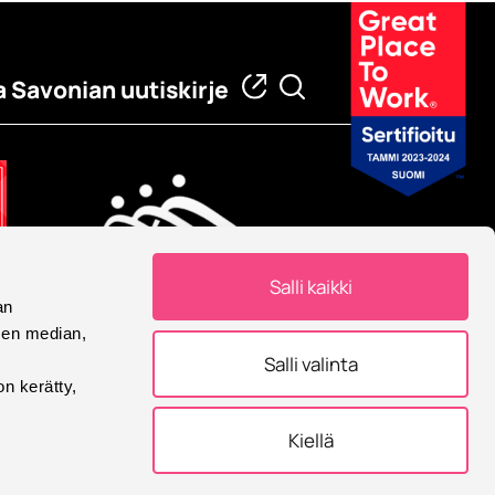
a Savonian uutiskirje
Salli kaikki
an
Eurooppalainen yliopisto
sen median,
Savonia on mukana
Salli valinta
Eurooppalainen yliopisto -
on kerätty,
allianssissa.
Kiellä
tukset