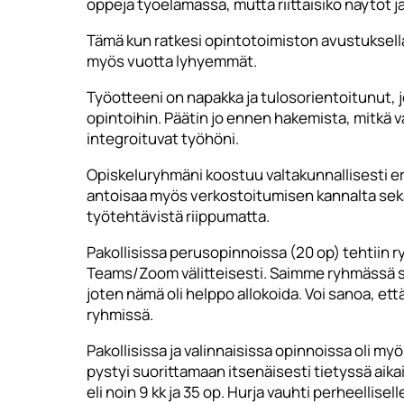
oppeja työelämässä, mutta riittäisikö näytöt j
Tämä kun ratkesi opintotoimiston avustuksella
myös vuotta lyhyemmät.
Työotteeni on napakka ja tulosorientoitunut, j
opintoihin. Päätin jo ennen hakemista, mitkä va
integroituvat työhöni.
Opiskeluryhmäni koostuu valtakunnallisesti eri 
antoisaa myös verkostoitumisen kannalta sek
työtehtävistä riippumatta.
Pakollisissa perusopinnoissa (20 op) tehtiin ryh
Teams/Zoom välitteisesti. Saimme ryhmässä sel
joten nämä oli helppo allokoida. Voi sanoa, et
ryhmissä.
Pakollisissa ja valinnaisissa opinnoissa oli m
pystyi suorittamaan itsenäisesti tietyssä aikai
eli noin 9 kk ja 35 op. Hurja vauhti perheellisel