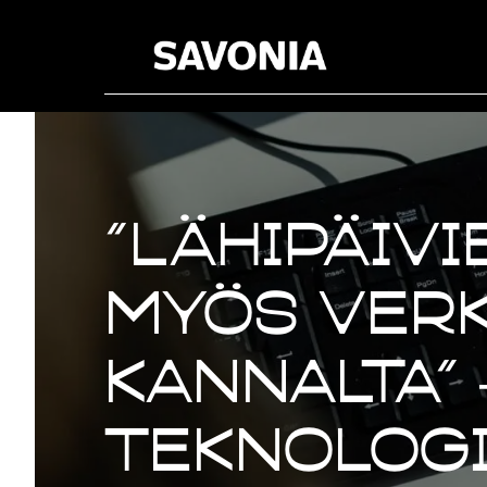
”Lähipäivi
myös ver
kannalta”
teknolog