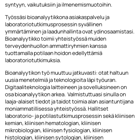
syntyyn, vaikutuksiin ja ilmenemismuotoihin.
Työssäsi bioanalyytikkona asiakaspalvelu ja
laboratoriotutkimusprosessin syvällinen
ymmärtäminen ja laadunhallinta ovat ydinosaamistasi.
Bioanalyytikko toimii yhteistyössä muiden
terveydenhuollon ammattiryhmien kanssa
tuottamalla potilaan hoidon edellyttämiä
laboratoriotutkimuksia.
Bioanalyytikon työ muuttuu jatkuvasti: otat haltuun
uusia menetelmiä ja teknologioita läpi työuran.
Digitaaliteknologia laitteineen ja sovelluksineen on
osa bioanalyytikon arkea. Valmistuttuasi sinulla on
laaja-alaiset tiedot ja taidot toimia alan asiantuntijana
moniammatillisessa yhteistyössä. Hallitset
laboratorio- ja potilastutkimusprosessin sekä kliinisen
kemian, kliinisen hematologian, kliinisen
mikrobiologian, kliinisen fysiologian, kliinisen
histologian, kliinisen sytologian, kliinisen