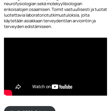
neurofysiologian sekä molekyylibiologian
erikoisalojen osaamisen. Toimit vastuullisesti ja tuotat
luotettavia laboratoriotutkimustuloksia, joita
käytetään asiakkaan terveydentilan arviointiin ja
terveyden edistämiseen.