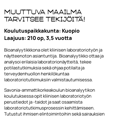
Muuttuva maailma
tarvitsee tekijöitä!
Koulutuspaikkakunta: Kuopio
Laajuus: 210 op, 3,5 vuotta
Bioanalyytikkkona olet kliinisen laboratoriotyön ja
näytteenoton asiantuntija. Bioanalyytikko ottaa ja
analysoi erilaisia laboratorionäytteitä, tekee
potilastutkimuksia sekä ohjaa potilaita ja
terveydenhuollon henkilökuntaa
laboratoriotutkimuksiin valmistautumisessa.
Savonia-ammattikorkeakoulun bioanalyytikon
koulutuksessa opit kliinisen laboratoriotyön
perustiedot ja -taidot ja saat osaamista
laboratoriotutkimusprosessin kehittämiseen.
Tutustut ihmisen elintoimintoihin sekä sairauksien