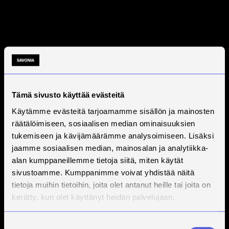
Tämä sivusto käyttää evästeitä
Käytämme evästeitä tarjoamamme sisällön ja mainosten
räätälöimiseen, sosiaalisen median ominaisuuksien
tukemiseen ja kävijämäärämme analysoimiseen. Lisäksi
jaamme sosiaalisen median, mainosalan ja analytiikka-
alan kumppaneillemme tietoja siitä, miten käytät
sivustoamme. Kumppanimme voivat yhdistää näitä
tietoja muihin tietoihin, joita olet antanut heille tai joita on
kerätty, kun olet käyttänyt heidän palvelujaan.
Suostumuksen