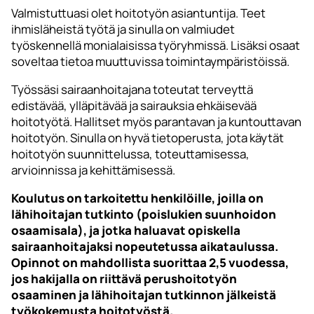
Valmistuttuasi olet hoitotyön asiantuntija. Teet
ihmisläheistä työtä ja sinulla on valmiudet
työskennellä monialaisissa työryhmissä. Lisäksi osaat
soveltaa tietoa muuttuvissa toimintaympäristöissä.
Työssäsi sairaanhoitajana toteutat terveyttä
edistävää, ylläpitävää ja sairauksia ehkäisevää
hoitotyötä. Hallitset myös parantavan ja kuntouttavan
hoitotyön. Sinulla on hyvä tietoperusta, jota käytät
hoitotyön suunnittelussa, toteuttamisessa,
arvioinnissa ja kehittämisessä.
Koulutus on tarkoitettu henkilöille, joilla on
lähihoitajan tutkinto (poislukien suunhoidon
osaamisala), ja jotka haluavat opiskella
sairaanhoitajaksi nopeutetussa aikataulussa.
Opinnot on mahdollista suorittaa 2,5 vuodessa,
jos hakijalla on riittävä perushoitotyön
osaaminen ja lähihoitajan tutkinnon jälkeistä
työkokemusta hoitotyöstä.