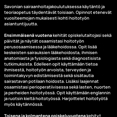
Savonian sairaanhoitajakoulutuksessa käytäntö ja
teoriaopetus täydentävät toisiaan. Opinnot etenevät
vuositeemojen mukaisesti kohti hoitotyön
asiantuntijuutta.
Ensimmäisenä vuotena
kehität opiskelutaitojasi sekä
päivität ja näytät osaamistasi hoitotyön
perusosaamisessa ja lääkehoidossa. Opit lisää
keskeisten sairauksien lääkehoidosta, ihmisen
anatomiasta ja fysiologiasta sekä diagnostisista
tutkimuksista. Edelleen opit käyttämään tietoa
ihmisestä, hoitotyön arvoista, terveyden ja
toimintakyvyn edistämisestä sekä sisätautia
sairastavan potilaan hoidosta. Lisäksi laajennat
osaamistasi perioperatiivisessa sekä lasten, nuorten
ja perheiden hoitotyössä. Opit käyttämään englannin
ja ruotsin kieltä hoitotyössä. Harjoittelet hoitotyötä
myös käytännössä.
Toisena ja kolmantena opiskeluvuotena
kehityt