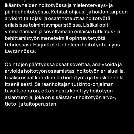
ikääntyneiden hoitotyössä ja mielenterveys- ja
päihdehoitotyössä. Kehität ohjaus- ja hoidon tarpeen
arviointitaitojasi ja osaat toteuttaa hoitotyötä
erilaisissa toimintaympäristöissä. Lisäksi opit
ymmärtämään ja soveltamaan erilaisia tutkimus- ja
kehittämistyön menetelmiä opinnäytetyötä
tehdessäsi. Harjoittelet edelleen hoitotyötä myös
käytännössä.
Opintojen päättyessä osaat soveltaa, analysoida ja
arvioida hoitotyön osaamistasi hoitotyön eri alueilla.
Lisäksi osaat koordinoida hoitotyötä ja työskennellä
itsenäisesti. Sairaanhoitajan tutkinto-ohjelman
tavoitteena on, että sinusta kehittyy hoitotyön
asiantuntija, joka on sisäistänyt hoitotyön arvo-,
tieto- ja taitoperustan.