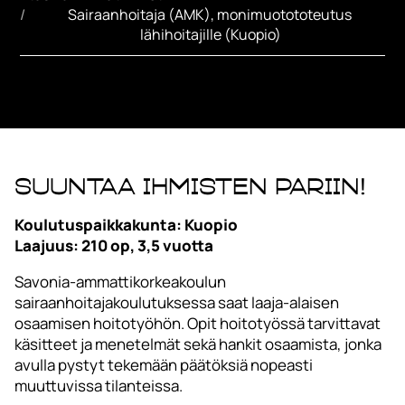
Sairaanhoitaja (AMK), monimuotototeutus 
lähihoitajille (Kuopio)
Suuntaa ihmisten pariin!
Koulutuspaikkakunta: Kuopio
Laajuus: 210 op, 3,5 vuotta
Savonia-ammattikorkeakoulun
sairaanhoitajakoulutuksessa saat laaja-alaisen
osaamisen hoitotyöhön. Opit hoitotyössä tarvittavat
käsitteet ja menetelmät sekä hankit osaamista, jonka
avulla pystyt tekemään päätöksiä nopeasti
muuttuvissa tilanteissa.