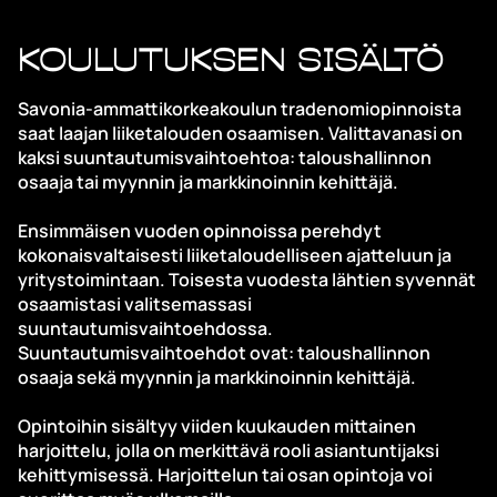
Koulutuksen sisältö
Savonia-ammattikorkeakoulun tradenomiopinnoista
saat laajan liiketalouden osaamisen. Valittavanasi on
kaksi suuntautumisvaihtoehtoa: taloushallinnon
osaaja tai myynnin ja markkinoinnin kehittäjä.
Ensimmäisen vuoden opinnoissa perehdyt
kokonaisvaltaisesti liiketaloudelliseen ajatteluun ja
yritystoimintaan. Toisesta vuodesta lähtien syvennät
osaamistasi valitsemassasi
suuntautumisvaihtoehdossa.
Suuntautumisvaihtoehdot ovat: taloushallinnon
osaaja sekä myynnin ja markkinoinnin kehittäjä.
Opintoihin sisältyy viiden kuukauden mittainen
harjoittelu, jolla on merkittävä rooli asiantuntijaksi
kehittymisessä. Harjoittelun tai osan opintoja voi