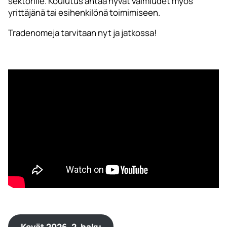
sektorille. Koulutus antaa hyvät valmiudet myös
yrittäjänä tai esihenkilönä toimimiseen.
Tradenomeja tarvitaan nyt ja jatkossa!
Kevät 2026, 2. haku