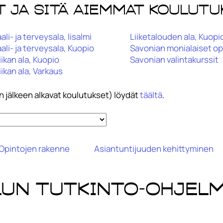
t ja sitä aiemmat koulutu
ali- ja terveysala, Iisalmi
Liiketalouden ala, Kuopi
ali- ja terveysala, Kuopio
Savonian monialaiset o
ikan ala, Kuopio
Savonian valintakurssit
ikan ala, Varkaus
 jälkeen alkavat koulutukset) löydät
täältä
.
Opintojen rakenne
Asiantuntijuuden kehittyminen
lun tutkinto-ohjel