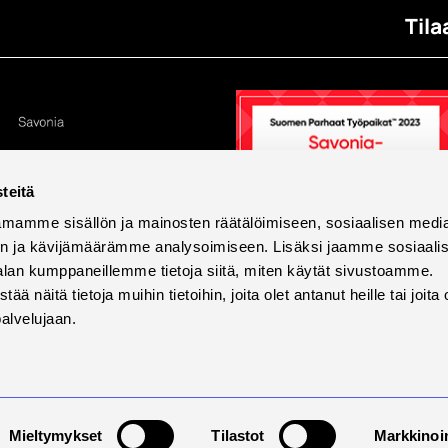
Tila
teitä
mamme sisällön ja mainosten räätälöimiseen, sosiaalisen medi
n ja kävijämäärämme analysoimiseen. Lisäksi jaamme sosiaali
alan kumppaneillemme tietoja siitä, miten käytät sivustoamme.
näitä tietoja muihin tietoihin, joita olet antanut heille tai joita 
palvelujaan.
tettavuus
Tietosuoja ja evästeet
Väärinkäytösilmoi
Mieltymykset
Tilastot
Markkinoin