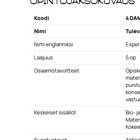
Opintojaksokuvaus
Koodi
4 DA
Nimi
Tulev
Nimi englanniksi
Exper
Laajuus
5 op
Osaamistavoitteet
Opisk
materi
puista
konsep
vastuu
Keskeiset sisällöt
Bio- j
Mater
Kokeel
Suoritustavat
Aktiiv