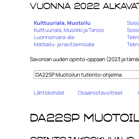
Vuonna 2022 alkava
Kulttuuriala, Muotoilu
Sosia
Kulttuuriala, Musiikki ja Tanssi
Sosia
Luonnonvara-ala
Tekni
Matkailu- ja ravitsemisala
Tekni
Savonian uuden opinto-oppaan (2023 ja tämän
Lähtökohdat
Osaamistavoitteet
DA22SP Muotoi