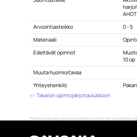
harjoi
AHOT
Arviointiasteikko
0 - 5
Materiaali
Opint
Edeltävät opinnot
Muoto
10 op
Muuta huomioitavaa
Yhteyshenkilö
Pakar
<< Takaisin opintojaksotaulukkoon
Pidätämme oikeuden opetussuunnitelmien muutoksiin mm. opiskeltavien sisäl