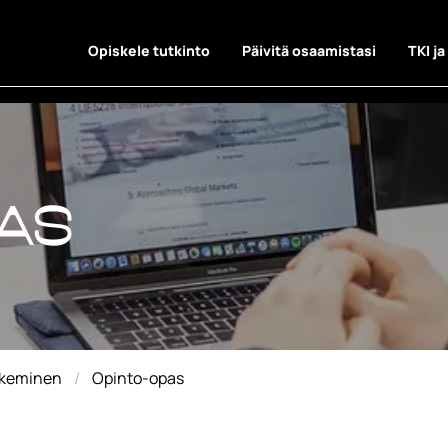
Opiskele tutkinto
Päivitä osaamistasi
TKI ja
as
as
akeminen
Opinto-opas