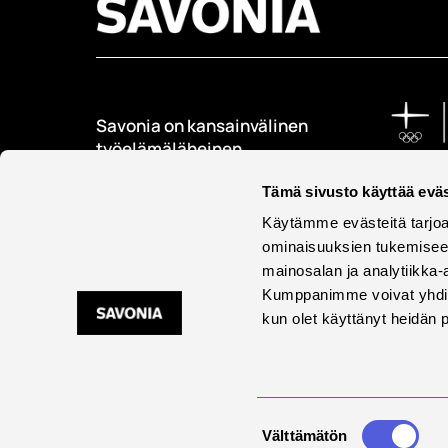
Savonia on kansainvälinen
työelämäläheinen
korkeakoulu, joka
Tämä sivusto käyttää eväs
kouluttaa, tutkii, kehittää
ja innovoi.
Käytämme evästeitä tarjoa
ominaisuuksien tukemisee
Opiskelijoita + 9000
mainosalan ja analytiikka-
Työntekijöitä + 600
Kumppanimme voivat yhdistää 
kun olet käyttänyt heidän 
Saavu
Suostumuksen
Välttämätön
valinta