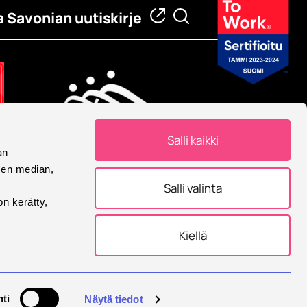
a Savonian uutiskirje
Salli kaikki
an
Eurooppalainen yliopisto
sen median,
Savonia on mukana
Salli valinta
Eurooppalainen yliopisto -
on kerätty,
allianssissa.
Kiellä
tukset
ti
Näytä tiedot