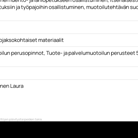
tuksiin ja työpajoihin osallistuminen, muotoilutehtävän su
ojaksokohtaiset materiaalit
ilun perusopinnot, Tuote- ja palvelumuotoilun perusteet 
inen Laura
töjen päivitystarpeiden takia.