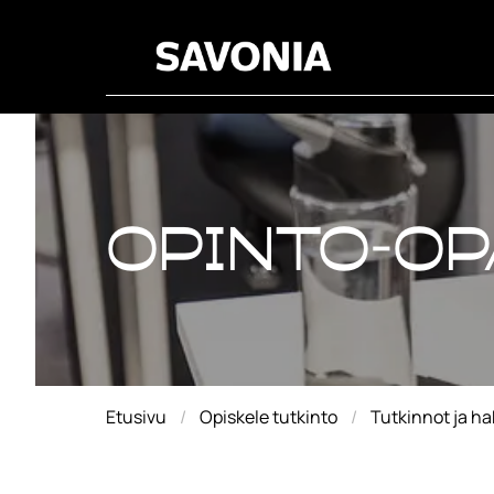
Opinto-op
Opinto-op
Etusivu
Opiskele tutkinto
Tutkinnot ja h