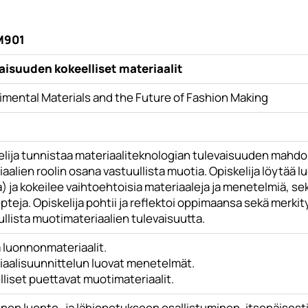
M901
aisuuden kokeelliset materiaalit
imental Materials and the Future of Fashion Making
elija tunnistaa materiaaliteknologian tulevaisuuden mahdol
aalien roolin osana vastuullista muotia. Opiskelija löytää 
) ja kokeilee vaihtoehtoisia materiaaleja ja menetelmiä, sekä
teja. Opiskelija pohtii ja reflektoi oppimaansa sekä merki
llista muotimateriaalien tulevaisuutta.
a luonnonmateriaalit.
iaalisuunnittelun luovat menetelmät.
liset puettavat muotimateriaalit.
inen luento- ja lähiopetukseen osallistuminen, itsenäisesti