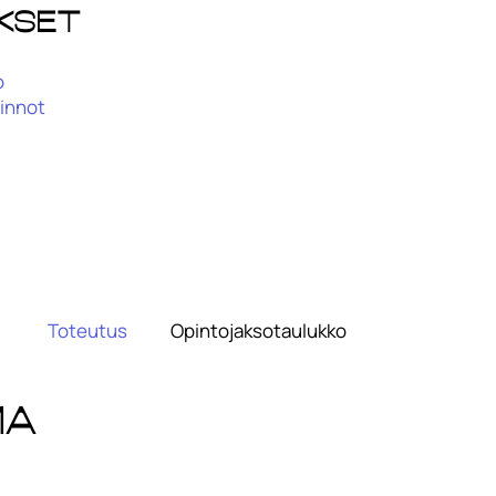
kset
o
pinnot
Toteutus
Opintojaksotaulukko
ma