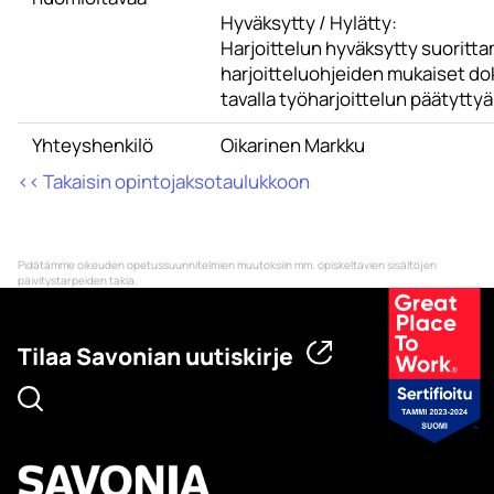
Hyväksytty / Hylätty:
Harjoittelun hyväksytty suorittam
harjoitteluohjeiden mukaiset do
tavalla työharjoittelun päätyttyä
Yhteyshenkilö
Oikarinen Markku
<< Takaisin opintojaksotaulukkoon
Pidätämme oikeuden opetussuunnitelmien muutoksiin mm. opiskeltavien sisältöjen
päivitystarpeiden takia.
Tilaa Savonian uutiskirje