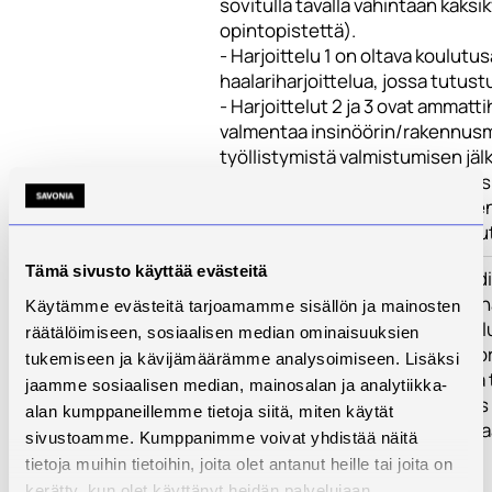
sovitulla tavalla vähintään kaksi
opintopistettä).
- Harjoittelu 1 on oltava koulutus
haalariharjoittelua, jossa tutust
- Harjoittelut 2 ja 3 ovat ammat
valmentaa insinöörin/rakennusm
työllistymistä valmistumisen jäl
- Harjoittelupaikka voi olla teo
teknisen palvelun yritys, julkinen
organisaatio, jossa on tarjolla t
Tämä sivusto käyttää evästeitä
Suoritustavat
Harjoitteluprosessi etenee laad
urasuunnittelua. Opintojakson h
Käytämme evästeitä tarjoamamme sisällön ja mainosten
sovitulla ajankohtana. Harjoitt
räätälöimiseen, sosiaalisen median ominaisuuksien
vuoden aikana opiskelija voi suor
tukemiseen ja kävijämäärämme analysoimiseen. Lisäksi
työaika määräytyy työaikalain ja
jaamme sosiaalisen median, mainosalan ja analytiikka-
voi siten olla 36-40 tuntia. Myös
alan kumppaneillemme tietoja siitä, miten käytät
kertyneet opintopisteet lasketaa
sivustoamme. Kumppanimme voivat yhdistää näitä
perusteella.
tietoja muihin tietoihin, joita olet antanut heille tai joita on
kerätty, kun olet käyttänyt heidän palvelujaan.