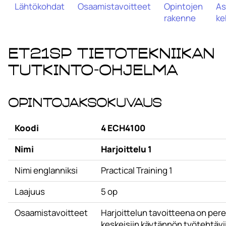
Lähtökohdat
Osaamistavoitteet
Opintojen
As
rakenne
ke
ET21SP Tietotekniikan
tutkinto-ohjelma
Opintojaksokuvaus
Koodi
4 ECH4100
Nimi
Harjoittelu 1
Nimi englanniksi
Practical Training 1
Laajuus
5 op
Osaamistavoitteet
Harjoittelun tavoitteena on pere
keskeisiin käytännön työtehtävii