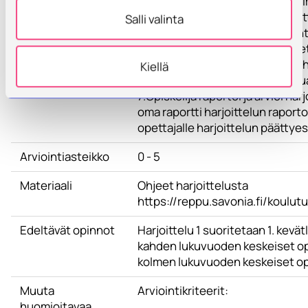
5.Opiskelija laatii harjoittelusop
harjoittelusuunnitelman (harjoit
Salli valinta
HARJOITTELUN ALKAMISTA, yhtei
Sopimus esitellään ja hyväksytet
määrityksessä avuksi tutkintoohj
Kiellä
6.Opiskelija suorittaa harjoittelu
7.Opiskelija raportoi ja arvioi har
oma raportti harjoittelun raport
opettajalle harjoittelun päättye
Arviointiasteikko
0 - 5
Materiaali
Ohjeet harjoittelusta
https://reppu.savonia.fi/koulut
Edeltävät opinnot
Harjoittelu 1 suoritetaan 1. kevät
kahden lukuvuoden keskeiset opin
kolmen lukuvuoden keskeiset op
Muuta
Arviointikriteerit:
huomioitavaa