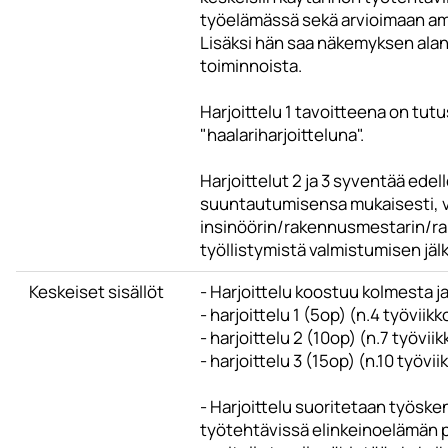
työelämässä sekä arvioimaan amm
Lisäksi hän saa näkemyksen alan
toiminnoista.
Harjoittelu 1 tavoitteena on tutu
"haalariharjoitteluna".
Harjoittelut 2 ja 3 syventää edell
suuntautumisensa mukaisesti, 
insinöörin/rakennusmestarin/rak
työllistymistä valmistumisen jäl
Keskeiset sisällöt
- Harjoittelu koostuu kolmesta j
- harjoittelu 1 (5op) (n.4 työvii
- harjoittelu 2 (10op) (n.7 työvi
- harjoittelu 3 (15op) (n.10 työv
- Harjoittelu suoritetaan työske
työtehtävissä elinkeinoelämän 