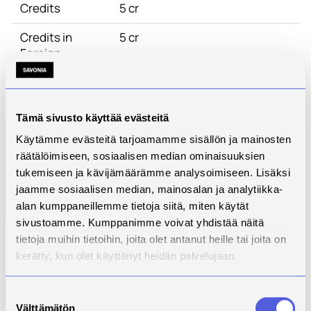
Credits
5 cr
Credits in
5 cr
Foreign
Language
Objectives
The student understands the
importance and volume of the
Tämä sivusto käyttää evästeitä
circulation of biomass in
Käytämme evästeitä tarjoamamme sisällön ja mainosten
agriculture. The student knows
räätälöimiseen, sosiaalisen median ominaisuuksien
the core legislation,
tukemiseen ja kävijämäärämme analysoimiseen. Lisäksi
technologies and nutrient
jaamme sosiaalisen median, mainosalan ja analytiikka-
recycling connected to circular
alan kumppaneillemme tietoja siitä, miten käytät
economy in agriculture.
sivustoamme. Kumppanimme voivat yhdistää näitä
Content
Overview on life cycle of food
tietoja muihin tietoihin, joita olet antanut heille tai joita on
production. Legislation and
kerätty, kun olet käyttänyt heidän palvelujaan.
terms of subsidies in circular
economy in agriculture.
Suostumuksen
Technologies and logistics of
Välttämätön
valinta