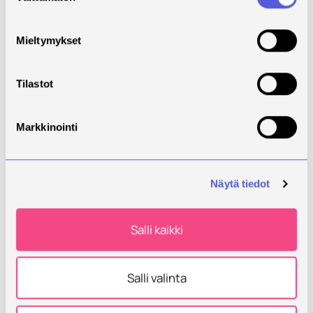
manure management:
Possibilities of biogas,
separation of manure, manure
Mieltymykset
as livestock bedding etc.
Recycling of nutrients and soil
Tilastot
improvers in plant production.
Requirements
Exercises, final exam
Markkinointi
Grading Scale
0 - 5
Course
Study material via Moodle
Näytä tiedot
material
Prerequisites
Salli kaikki
Other
considerations
Salli valinta
Contact
Rantala Teija