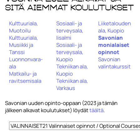
sitä aiemmat koulutukset
Kulttuuriala,
Sosiaali- ja
Liiketalouden
Muotoilu
terveysala,
ala, Kuopio
Kulttuuriala,
Iisalmi
Savonian
Musiikki ja
Sosiaali- ja
monialaiset
Tanssi
terveysala,
opinnot
Luonnonvara-
Kuopio
Savonian
ala
Tekniikan ala,
valintakurssit
Matkailu- ja
Kuopio
ravitsemisala
Tekniikan ala,
Varkaus
Savonian uuden opinto-oppaan (2023 ja tämän
jälkeen alkavat koulutukset) löydät
täältä
.