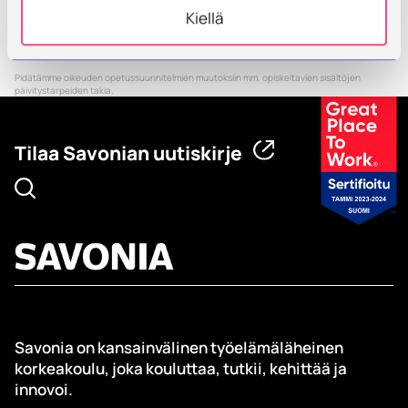
<< Takaisin opintojaksotaulukkoon
Kiellä
Pidätämme oikeuden opetussuunnitelmien muutoksiin mm. opiskeltavien sisältöjen
päivitystarpeiden takia.
Tilaa Savonian uutiskirje
Savonia on kansainvälinen työelämäläheinen
korkeakoulu, joka kouluttaa, tutkii, kehittää ja
innovoi.