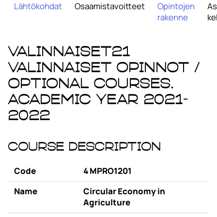
Lähtökohdat
Osaamistavoitteet
Opintojen
As
rakenne
ke
VALINNAISET21
Valinnaiset opinnot /
Optional Courses,
academic year 2021-
2022
Course Description
Code
4 MPRO1201
Name
Circular Economy in
Agriculture