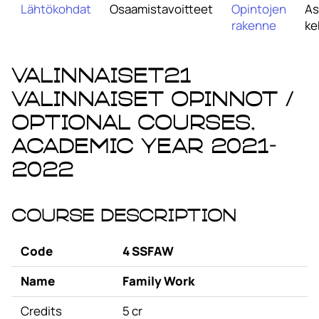
Lähtökohdat
Osaamistavoitteet
Opintojen
As
rakenne
ke
VALINNAISET21
Valinnaiset opinnot /
Optional Courses,
academic year 2021-
2022
Course Description
Code
4 SSFAW
Name
Family Work
Credits
5 cr