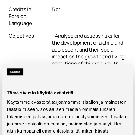
Credits in
5 cr
Foreign
Language
Objectives
- Analyse and assess risks for
the development of a child and
adolescent and their social
impact on the growth and living
conditions of children, youth
and families
- Explain the meaning of early
support and intervention in
preventive child welfare
Tämä sivusto käyttää evästeitä
- Identify needs for support in
Käytämme evästeitä tarjoamamme sisällön ja mainosten
parenting and evaluation
räätälöimiseen, sosiaalisen median ominaisuuksien
methods of parenting as well as
tukemiseen ja kävijämäärämme analysoimiseen. Lisäksi
assess needs for early
jaamme sosiaalisen median, mainosalan ja analytiikka-
intervention
alan kumppaneillemme tietoja siitä, miten käytät
- Apply practices of early