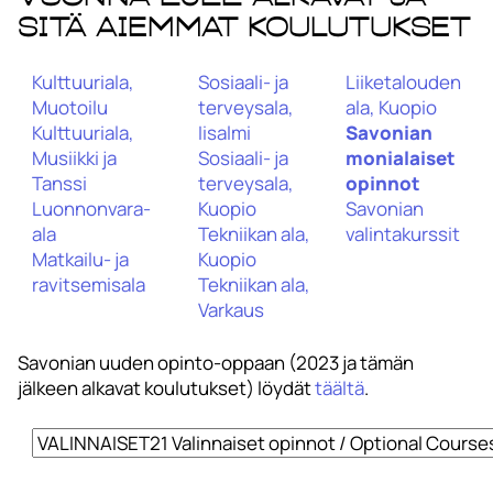
sitä aiemmat koulutukset
Kulttuuriala,
Sosiaali- ja
Liiketalouden
Muotoilu
terveysala,
ala, Kuopio
Kulttuuriala,
Iisalmi
Savonian
Musiikki ja
Sosiaali- ja
monialaiset
Tanssi
terveysala,
opinnot
Luonnonvara-
Kuopio
Savonian
ala
Tekniikan ala,
valintakurssit
Matkailu- ja
Kuopio
ravitsemisala
Tekniikan ala,
Varkaus
Savonian uuden opinto-oppaan (2023 ja tämän
jälkeen alkavat koulutukset) löydät
täältä
.