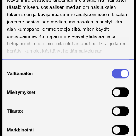
räätälöimiseen, sosiaalisen median ominaisuuksien
tukemiseen ja kävijämäärämme analysoimiseen. Lisäksi
jaamme sosiaalisen median, mainosalan ja analytiikka-
alan kumppaneillemme tietoja siitä, miten käytät
sivustoamme. Kumppanimme voivat yhdistää näitä
tietoja muihin tietoihin, joita olet antanut heille tai joita on
kerätty, kun olet käyttänyt heidän palvelujaan.
Suostumuksen
Välttämätön
valinta
Mieltymykset
Tilastot
Markkinointi