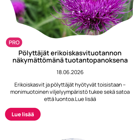
PRO
Pölyttäjät erikoiskasvituotannon
näkymättömänä tuotantopanoksena
18.06.2026
Erikoiskasvit ja pölyttäjät hyötyvät toisistaan –
monimuotoinen viljelyympäristö tukee sekä satoa
että luontoa.Lue lisää
Lue lisää