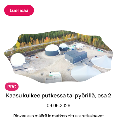
Lue lisää
PRO
Kaasu kulkee putkessa tai pyörillä, osa 2
09.06.2026
Biokaasun määrä ja matkan pituus ratkaisevat