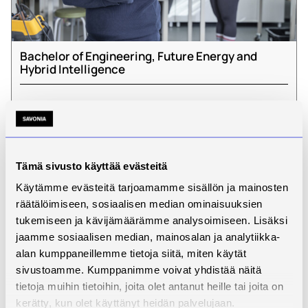
Bachelor of Engineering, Future Energy and
Hybrid Intelligence
Kesto:
Paikkakunta:
Lisää tietoa
4 Vuotta
Kuopio, Varkaus
Seuraava hakuaika ei vielä tiedossa.
Tämä sivusto käyttää evästeitä
Käytämme evästeitä tarjoamamme sisällön ja mainosten
räätälöimiseen, sosiaalisen median ominaisuuksien
tukemiseen ja kävijämäärämme analysoimiseen. Lisäksi
jaamme sosiaalisen median, mainosalan ja analytiikka-
alan kumppaneillemme tietoja siitä, miten käytät
sivustoamme. Kumppanimme voivat yhdistää näitä
tietoja muihin tietoihin, joita olet antanut heille tai joita on
kerätty, kun olet käyttänyt heidän palvelujaan.