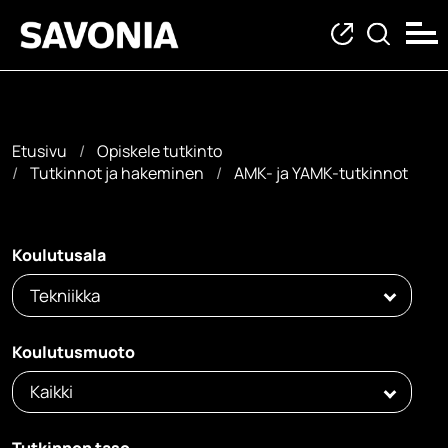
Etusivu
Opiskele tutkinto
Tutkinnot ja hakeminen
AMK- ja YAMK-tutkinnot
AMK- ja YAMK-tutkin
Koulutusala
Tekniikka
Koulutusmuoto
Kaikki