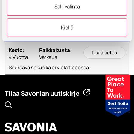
Salli valinta
Insinööri (AMK), energiatekniikka,
Kiellä
monimuotototeutus
Kesto:
Paikkakunta:
Lisää tietoa
4 Vuotta
Varkaus
Seuraava hakuaika ei vielä tiedossa.
Tilaa Savonian uutiskirje