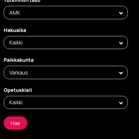
Tutkinnon taso
AMK
Hakuaika
Kaikki
Paikkakunta
Varkaus
Opetuskieli
Kaikki
Hae