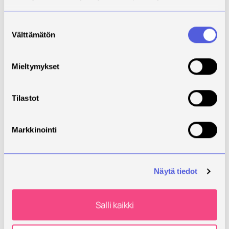
Suostumuksen
Välttämätön
valinta
Bachelor of Engineering, Industrial Management
Mieltymykset
Kesto:
Paikkakunta:
Lisää tietoa
4 Vuotta
Varkaus
Tilastot
Seuraava hakuaika ei vielä tiedossa.
Markkinointi
Näytä tiedot
Salli kaikki