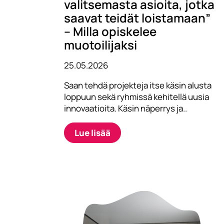
valitsemasta asioita, jotka
saavat teidät loistamaan”
– Milla opiskelee
muotoilijaksi
25.05.2026
Saan tehdä projekteja itse käsin alusta
loppuun sekä ryhmissä kehitellä uusia
innovaatioita. Käsin näperrys ja..
Lue lisää