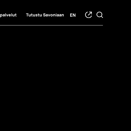
EN
 palvelut
Tutustu Savoniaan
piskelijatar