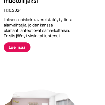
muotoilijaksi
11.10.2024
Ilokseni opiskelukavereista löytyi liuta
alanvaihtajia, joiden kanssa
elämäntilanteet ovat samankaltaisia.
En siis jäänyt yksin tai tuntenut..
Lue lisää