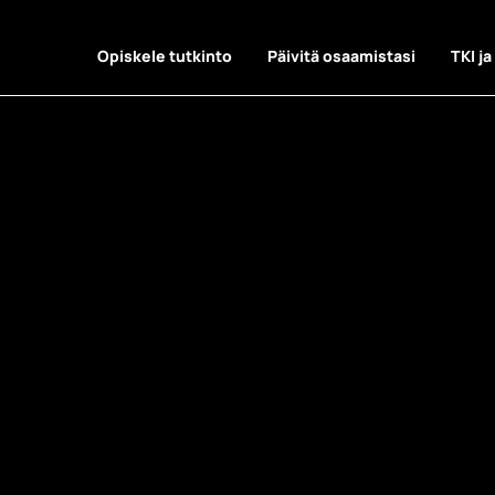
Opiskele tutkinto
Päivitä osaamistasi
TKI ja
: Muotoilun o