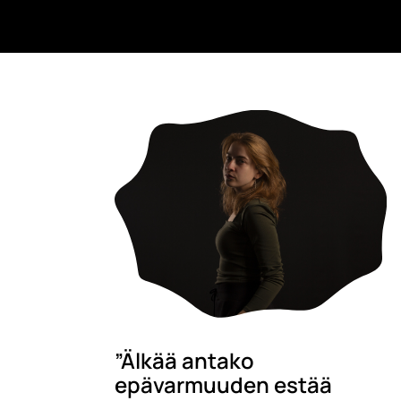
”Älkää antako
epävarmuuden estää