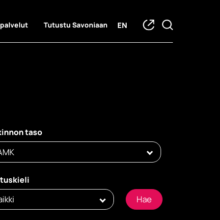
EN
 palvelut
Tutustu Savoniaan
t
kinnon taso
AMK
tuskieli
aikki
Hae