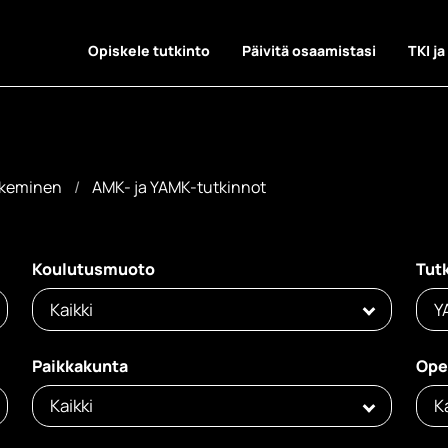
Opiskele tutkinto
Päivitä osaamistasi
TKI ja
akeminen
AMK- ja YAMK-tutkinnot
AMK-tutkinno
Koulutusmuoto
Tut
Kaikki
Y
Paikkakunta
Ope
Kaikki
K