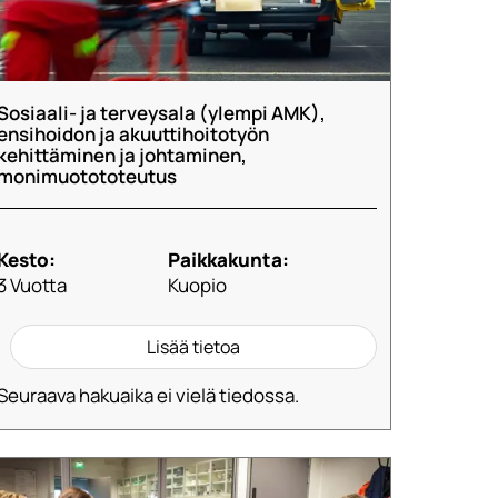
Sosiaali- ja terveysala (ylempi AMK),
ensihoidon ja akuuttihoitotyön
kehittäminen ja johtaminen,
monimuotototeutus
Kesto:
Paikkakunta:
3 Vuotta
Kuopio
Lisää tietoa
Seuraava hakuaika ei vielä tiedossa.