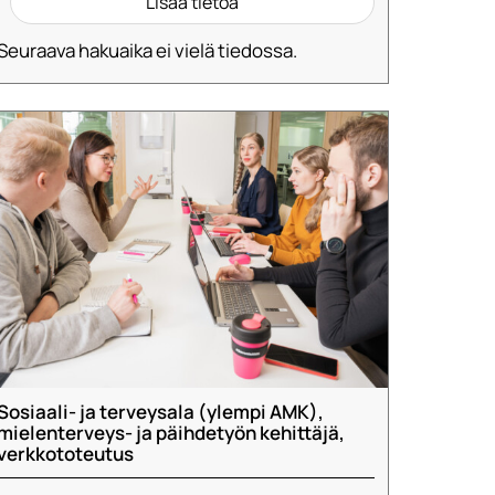
Lisää tietoa
Seuraava hakuaika ei vielä tiedossa.
Sosiaali- ja terveysala (ylempi AMK),
mielenterveys- ja päihdetyön kehittäjä,
verkkototeutus