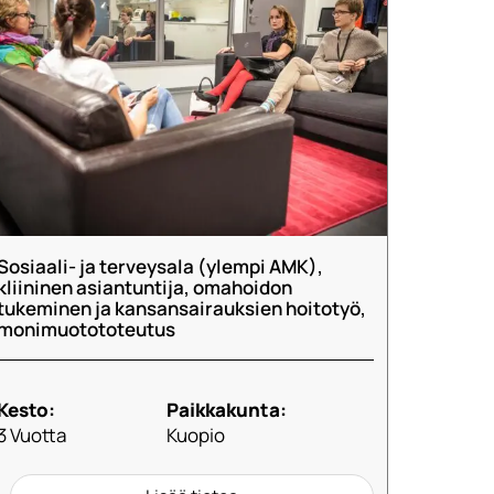
Sosiaali- ja terveysala (ylempi AMK),
kliininen asiantuntija, omahoidon
tukeminen ja kansansairauksien hoitotyö,
monimuotototeutus
Kesto:
Paikkakunta:
3 Vuotta
Kuopio