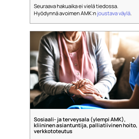
Seuraava hakuaika ei vielä tiedossa.
Hyödynnä avoimen AMK:n
joustava väylä
.
Sosiaali- ja terveysala (ylempi AMK),
kliininen asiantuntija, palliatiivinen hoito,
verkkototeutus