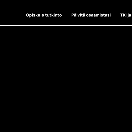
Opiskele tutkinto
Päivitä osaamistasi
TKI ja
: YAMK opiske