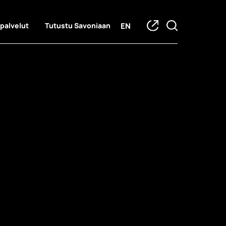
EN
 palvelut
Tutustu Savoniaan
lijatarinat