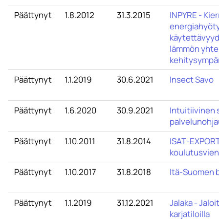
Päättynyt
1.8.2012
31.3.2015
INPYRE - Kie
energiahyöty
käytettävyyd
lämmön yhte
kehitysympär
Päättynyt
1.1.2019
30.6.2021
Insect Savo
Päättynyt
1.6.2020
30.9.2021
Intuitiivinen
palvelunohja
Päättynyt
1.10.2011
31.8.2014
ISAT-EXPORT 
koulutusvien
Päättynyt
1.10.2017
31.8.2018
Itä-Suomen 
Päättynyt
1.1.2019
31.12.2021
Jalaka - Jalo
karjatiloilla