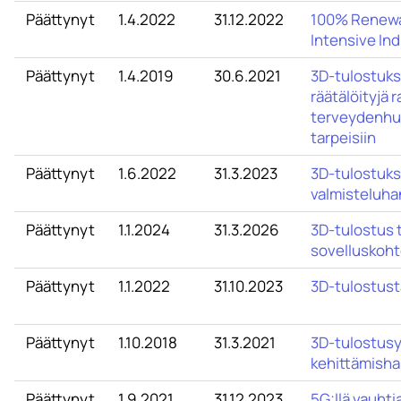
Päättynyt
1.4.2022
31.12.2022
100% Renewab
Intensive Ind
Päättynyt
1.4.2019
30.6.2021
3D-tulostuksel
räätälöityjä r
terveydenhuo
tarpeisiin
Päättynyt
1.6.2022
31.3.2023
3D-tulostuk
valmisteluha
Päättynyt
1.1.2024
31.3.2026
3D-tulostus 
sovelluskoht
Päättynyt
1.1.2022
31.10.2023
3D-tulostusta
Päättynyt
1.10.2018
31.3.2021
3D-tulostusy
kehittämish
Päättynyt
1.9.2021
31.12.2023
5G:llä vauhti