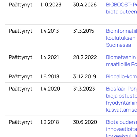
Päättynyt
1.10.2023
30.4.2026
BIOBOOST- P
biotalouteen
Päättynyt
1.4.2013
31.3.2015
Bioinformati
koulutuksen 
Suomessa
Päättynyt
1.4.2021
28.2.2022
Biometaanin 
maatiloille P
Päättynyt
1.6.2018
31.12.2019
Biopallo-ko
Päättynyt
1.4.2020
31.3.2023
Biosfääri Poh
biojalostust
hyödyntämine
kasvattamis
Päättynyt
1.2.2018
30.6.2020
Biotalouden 
innovaatioita
korkeakouluje