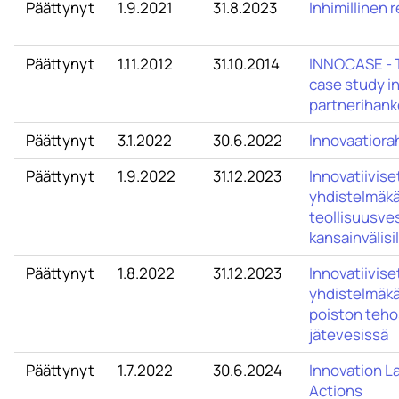
Päättynyt
1.9.2021
31.8.2023
Inhimillinen 
Päättynyt
1.11.2012
31.10.2014
INNOCASE - T
case study i
partnerihank
Päättynyt
3.1.2022
30.6.2022
Innovaatiora
Päättynyt
1.9.2022
31.12.2023
Innovatiivise
yhdistelmäkä
teollisuusves
kansainvälisi
Päättynyt
1.8.2022
31.12.2023
Innovatiivise
yhdistelmäkä
poiston teho
jätevesissä
Päättynyt
1.7.2022
30.6.2024
Innovation La
Actions