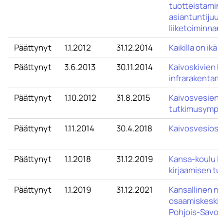
tuotteistami
asiantuntiju
liiketoiminn
Päättynyt
1.1.2012
31.12.2014
Kaikilla on ikä
Päättynyt
3.6.2013
30.11.2014
Kaivoskivien
infrarakenta
Päättynyt
1.10.2012
31.8.2015
Kaivosvesien
tutkimusymp
Päättynyt
1.11.2014
30.4.2018
Kaivosvesio
Päättynyt
1.1.2018
31.12.2019
Kansa-koulu 
kirjaamisen tu
Päättynyt
1.1.2019
31.12.2021
Kansallinen 
osaamiskesk
Pohjois-Savo