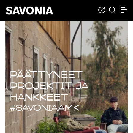
Päättyneet projekt
Päättyneet
projektit ja
hankkeet
#savoniaAMK