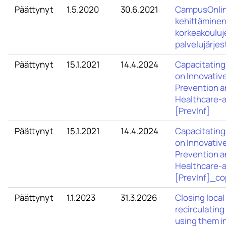
Päättynyt
1.5.2020
30.6.2021
CampusOnline
kehittäminen
korkeakouluj
palvelujärje
Päättynyt
15.1.2021
14.4.2024
Capacitating
on Innovativ
Prevention a
Healthcare-a
[PrevInf]
Päättynyt
15.1.2021
14.4.2024
Capacitating
on Innovativ
Prevention a
Healthcare-a
[PrevInf]_co
Päättynyt
1.1.2023
31.3.2026
Closing local
recirculating
using them i