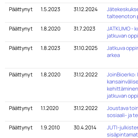
Päättynyt
1.5.2023
31.12.2024
Jätekeskukse
talteenoton 
Päättynyt
1.8.2020
31.7.2023
JATKUMO - ko
jatkuvan opp
Päättynyt
1.8.2023
31.10.2025
Jatkuva oppi
arkea
Päättynyt
1.8.2020
31.12.2022
JoinBioerko:
kansainvälis
kehittäminen
jatkuvan opp
Päättynyt
1.1.2020
31.12.2022
Joustava toi
sosiaali- ja 
Päättynyt
1.9.2010
30.4.2014
JUTI-julkiste
sisäpintamat