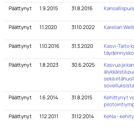
Päättynyt
1.9.2015
31.8.2016
Kansallispuis
Päättynyt
1.1.2020
31.10.2022
Karelian Wel
Päättynyt
1.10.2016
31.3.2020
Kasvi-Taito k
täydennysko
Päättynyt
1.8.2023
30.6.2025
Kasvua ja ka
älykkäistä p
sekä etähuoll
sovelluksist
Päättynyt
1.6.2014
31.8.2015
Kehittynyt ve
pilotointiym
Päättynyt
1.12.2011
31.12.2014
KeNa - kehit