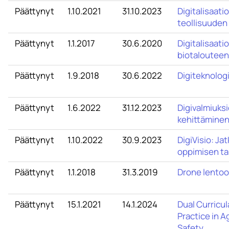
Päättynyt
1.10.2021
31.10.2023
Digitalisaati
teollisuuden 
Päättynyt
1.1.2017
30.6.2020
Digitalisaati
biotalouteen
Päättynyt
1.9.2018
30.6.2022
Digiteknolog
Päättynyt
1.6.2022
31.12.2023
Digivalmiuksi
kehittäminen
Päättynyt
1.10.2022
30.9.2023
DigiVisio: Ja
oppimisen tar
Päättynyt
1.1.2018
31.3.2019
Drone lentoo
Päättynyt
15.1.2021
14.1.2024
Dual Curricul
Practice in A
Safety