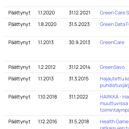
Päättynyt
1.1.2020
31.12.2021
Green Care 
Päättynyt
1.8.2020
31.5.2023
Green Data F
Päättynyt
1.1.2013
30.9.2013
GreenCare
Päättynyt
1.2.2012
31.12.2014
GreenSavo
Päättynyt
1.1.2013
31.3.2015
Hajautettu k
puhdistusjär
Päättynyt
1.10.2018
31.1.2022
HARKKA - Har
muuttuvissa 
toimintaympä
Päättynyt
1.12.2016
31.5.2018
Health Game 
ratkaisujen t