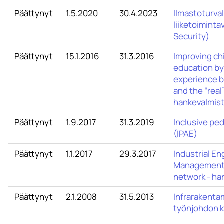
Päättynyt
1.5.2020
30.4.2023
Ilmastoturva
liiketoimint
Security)
Päättynyt
15.1.2016
31.3.2016
Improving ch
education by
experience b
and the “real”
hankevalmist
Päättynyt
1.9.2017
31.3.2019
Inclusive ped
(IPAE)
Päättynyt
1.1.2017
29.3.2017
Industrial En
Management 
network - ha
Päättynyt
2.1.2008
31.5.2013
Infrarakentam
työnjohdon 