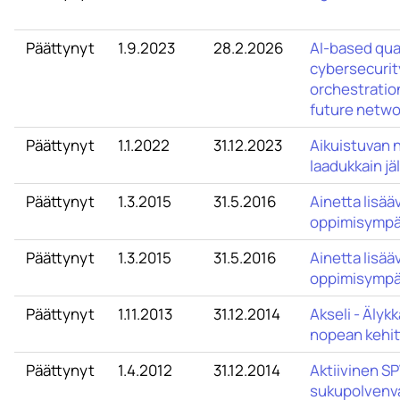
Päättynyt
1.9.2023
28.2.2026
AI-based qu
cybersecurit
orchestration
future netwo
Päättynyt
1.1.2022
31.12.2023
Aikuistuvan 
laadukkain jä
Päättynyt
1.3.2015
31.5.2016
Ainetta lisää
oppimisympä
Päättynyt
1.3.2015
31.5.2016
Ainetta lisää
oppimisympär
Päättynyt
1.11.2013
31.12.2014
Akseli - Älyk
nopean kehi
Päättynyt
1.4.2012
31.12.2014
Aktiivinen SP
sukupolvenv