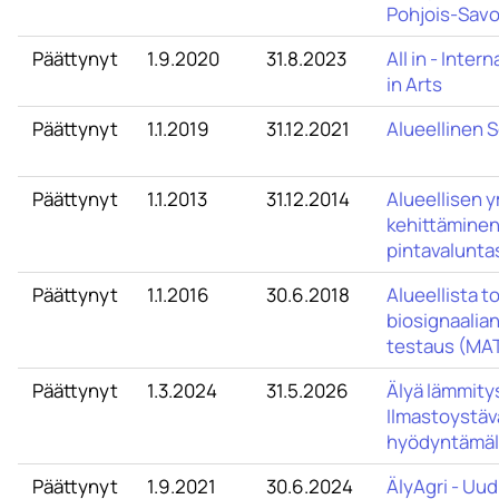
Pohjois-Sav
Päättynyt
1.9.2020
31.8.2023
All in - Inter
in Arts
Päättynyt
1.1.2019
31.12.2021
Alueellinen 
Päättynyt
1.1.2013
31.12.2014
Alueellisen 
kehittäminen
pintavalunta
Päättynyt
1.1.2016
30.6.2018
Alueellista 
biosignaalian
testaus (MA
Päättynyt
1.3.2024
31.5.2026
Älyä lämmitys
Ilmastoystävä
hyödyntämäl
Päättynyt
1.9.2021
30.6.2024
ÄlyAgri - Uud