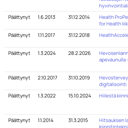
hyvinvointial
Päättynyt
1.6.2013
31.12.2014
Health ProPe
for Health li
Päättynyt
1.11.2017
31.12.2018
HealthAccele
Päättynyt
1.3.2024
28.2.2026
Hevosenlann
apevaunulla -
Päättynyt
2.10.2017
31.10.2019
Hevostervey
digitalisointi
Päättynyt
1.3.2022
15.10.2024
Hiilestä kiinni
Päättynyt
1.1.2014
31.3.2015
Hitsauksen la
kiinnitintekni