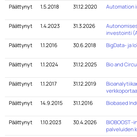
Päättynyt
1.5.2018
31.12.2020
Automation 
Päättynyt
1.4.2023
31.3.2026
Autonomisest
investointi (
Päättynyt
1.1.2016
30.6.2018
BigData- ja 
Päättynyt
1.1.2024
31.12.2025
Bio and Circ
Päättynyt
1.1.2017
31.12.2019
Bioanalytiika
verkkoportaa
Päättynyt
14.9.2015
31.1.2016
Biobased Ind
Päättynyt
1.10.2023
30.4.2026
BIOBOOST -i
palveluiden 