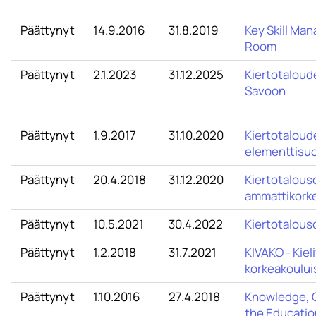
Päättynyt
14.9.2016
31.8.2019
Key Skill Ma
Room
Päättynyt
2.1.2023
31.12.2025
Kiertotaloude
Savoon
Päättynyt
1.9.2017
31.10.2020
Kiertotaloude
elementtisuo
Päättynyt
20.4.2018
31.12.2020
Kiertotalous
ammattikorke
Päättynyt
10.5.2021
30.4.2022
Kiertotalous
Päättynyt
1.2.2018
31.7.2021
KIVAKO - Kie
korkeakoului
Päättynyt
1.10.2016
27.4.2018
Knowledge, C
the Educatio