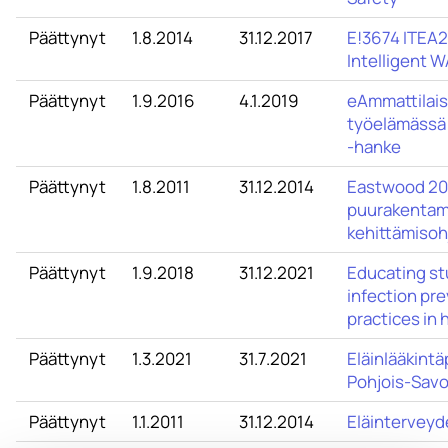
Päättynyt
1.8.2014
31.12.2017
E!3674 ITEA
Intelligent 
Päättynyt
1.9.2016
4.1.2019
eAmmattilais
työelämässä 
-hanke
Päättynyt
1.8.2011
31.12.2014
Eastwood 201
puurakentami
kehittämisoh
Päättynyt
1.9.2018
31.12.2021
Educating st
infection pr
practices in 
Päättynyt
1.3.2021
31.7.2021
Eläinlääkint
Pohjois-Sav
Päättynyt
1.1.2011
31.12.2014
Eläinterveyde