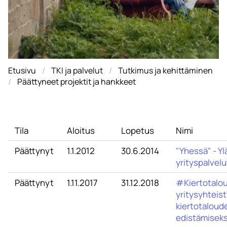
Etusivu
TKI ja palvelut
Tutkimus ja kehittäminen
Päättyneet projektit ja hankkeet
Tila
Aloitus
Lopetus
Nimi
Päättynyt
1.1.2012
30.6.2014
"Yhessä" - Y
yrityspalvelu
Päättynyt
1.11.2017
31.12.2018
#Kiertotalou
yritysyhteis
kiertotaloud
edistämiseks