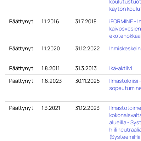
koulutustuot
käytön koulu
Päättynyt
1.1.2016
31.7.2018
iFORMINE - In
kaivosvesien
ekotehokkaat
Päättynyt
1.1.2020
31.12.2022
Ihmiskeskein
Päättynyt
1.8.2011
31.3.2013
Ikä-aktiivi
Päättynyt
1.6.2023
30.11.2025
Ilmastokriisi 
sopeutumine
Päättynyt
1.3.2021
31.12.2023
Ilmastotoime
kokonaisvalta
alueilla - Sy
hiilineutraal
(SysteemiHiil