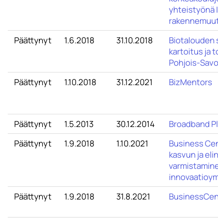
yhteistyönä 
rakennemuut
Päättynyt
1.6.2018
31.10.2018
Biotalouden
kartoitus ja
Pohjois-Savo
Päättynyt
1.10.2018
31.12.2021
BizMentors
Päättynyt
1.5.2013
30.12.2014
Broadband P
Päättynyt
1.9.2018
1.10.2021
Business Cen
kasvun ja el
varmistaminen
innovaatioym
Päättynyt
1.9.2018
31.8.2021
BusinessCen